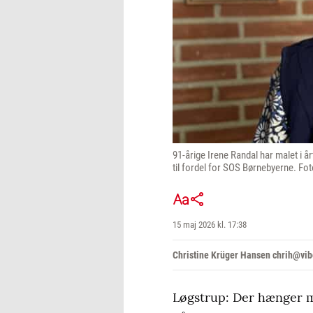
91-årige Irene Randal har malet i å
til fordel for SOS Børnebyerne. Fo
15 maj 2026 kl. 17:38
Christine Krüger Hansen chrih@vib
Løgstrup: Der hænger ma