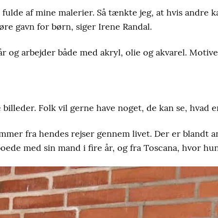
ulde af mine malerier. Så tænkte jeg, at hvis andre k
re gavn for børn, siger Irene Randal.
r og arbejder både med akryl, olie og akvarel. Motive
 billeder. Folk vil gerne have noget, de kan se, hvad er
mer fra hendes rejser gennem livet. Der er blandt an
oede med sin mand i fire år, og fra Toscana, hvor hun