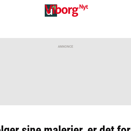
ANNONCE
ger sine malerier, er det fo