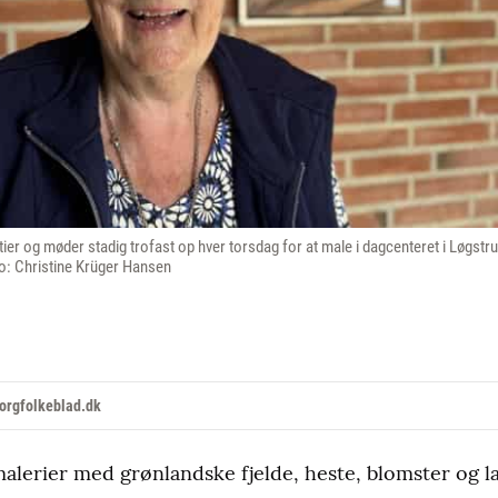
rtier og møder stadig trofast op hver torsdag for at male i dagcenteret i Løgst
to: Christine Krüger Hansen
orgfolkeblad.dk
lerier med grønlandske fjelde, heste, blomster og l