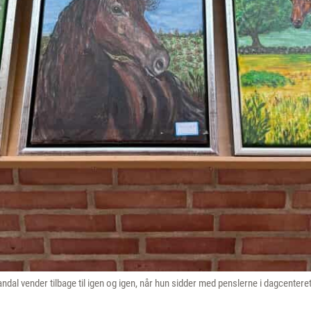
andal vender tilbage til igen og igen, når hun sidder med penslerne i dagcentere