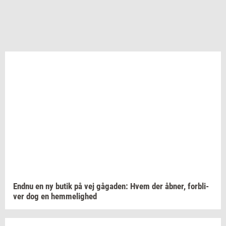
Endnu en ny butik på vej
gå­ga­den:
Hvem der
åbner,
for­bli­
ver
dog en
hem­me­lig­hed