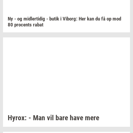
Ny - og
mid­ler­ti­dig
- butik i
Vi­borg:
Her kan du få op mod
80
pro­cents
rabat
Hyrox:
- Man vil bare have mere