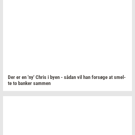
Der er en 'ny' Chris i byen - sådan vil han
for­sø­ge
at
smel­
te
to
ban­ker
sam­men