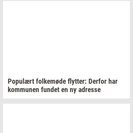
Po­pu­lært
fol­ke­mø­de
flyt­ter:
Der­for
har
kom­mu­nen
fun­det
en ny
adres­se