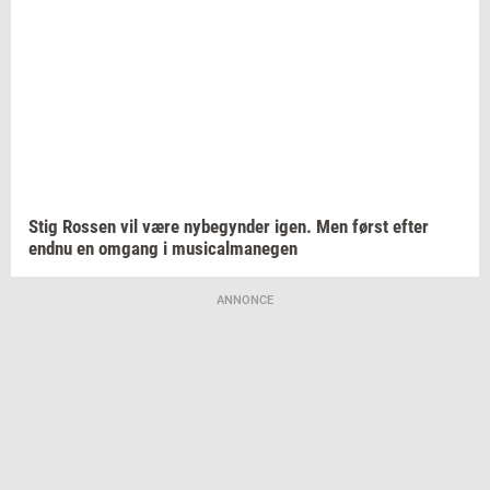
Stig
Ros­sen
vil være
ny­be­gyn­der
igen. Men først efter
endnu en
om­gang
i
mu­si­cal­ma­ne­gen
ANNONCE