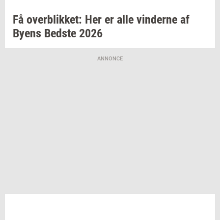
Få
over­blik­ket:
Her er alle
vin­der­ne
af
Byens
Bed­ste
2026
ANNONCE