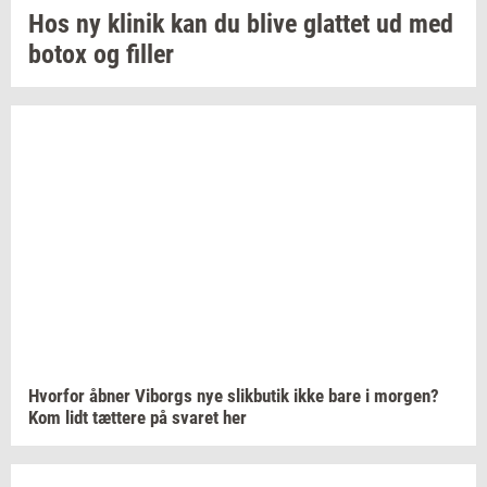
Hos ny
kli­nik
kan du blive
glat­tet
ud med
botox og
fil­ler
Hvor­for
åbner
Vi­borgs
nye
slik­bu­tik
ikke bare i
mor­gen?
Kom
lidt tæt­te­re
på
sva­ret
her