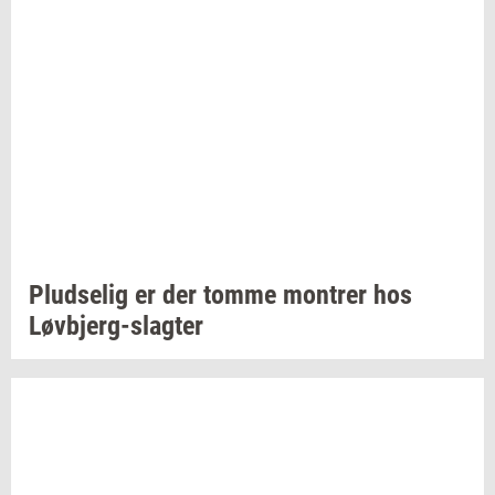
Plud­se­lig
er der tomme
mon­trer
hos
Løvbjerg-​slagter