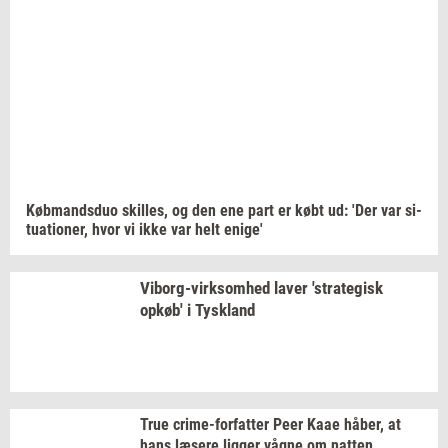
Køb­mands­duo
skil­les,
og den ene part er købt ud: 'Der var
si­
tu­a­tio­ner,
hvor vi ikke var helt
enige'
Viborg-​virksomhed
laver
'stra­te­gisk
opkøb'
i
Tys­kland
True
crime-​forfatter
Peer Kaae
håber,
at
hans
læ­se­re
lig­ger
vågne om
nat­ten