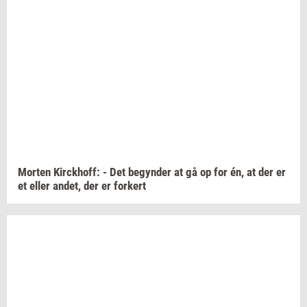
Mor­ten
Kirck­hoff:
- Det
be­gyn­der
at gå op for én, at der er
et eller
andet,
der er
for­kert