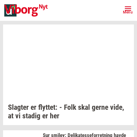
Menu
Slag­ter
er
flyt­tet:
- Folk skal gerne vide,
at vi
sta­dig
er her
Sur
smiley:
De­li­ka­tes­se­for­ret­ning
havde