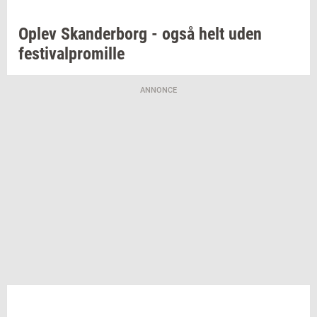
Oplev
Skan­der­borg
- også helt uden
festi­val­pro­mil­le
ANNONCE