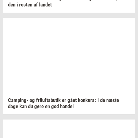
den i
re­sten
af
lan­det
Camping-​
og
fril­ufts­bu­tik
er gået
kon­kurs:
I de næste
dage kan du gøre en god
han­del