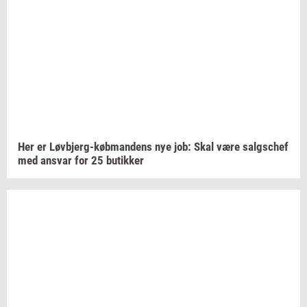
Her er
Løvbjerg-​købmandens
nye job: Skal være
salgs­chef
med
an­svar
for 25
bu­tik­ker