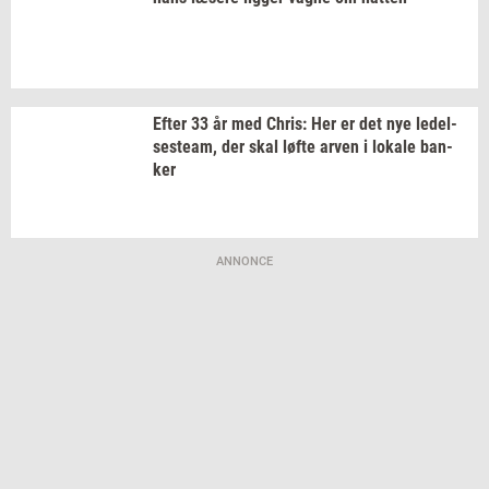
Efter 33 år med
Chris:
Her er det nye
le­del­
ses­team,
der skal løfte arven i
lo­ka­le
ban­
ker
ANNONCE