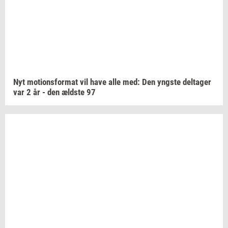
Nyt
mo­tions­for­mat
vil have alle med: Den
yng­ste
del­ta­ger
var 2 år - den
æld­ste
97