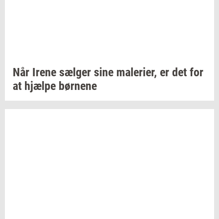
Når Irene
sæl­ger
sine
ma­le­ri­er,
er det for
at
hjæl­pe
bør­ne­ne