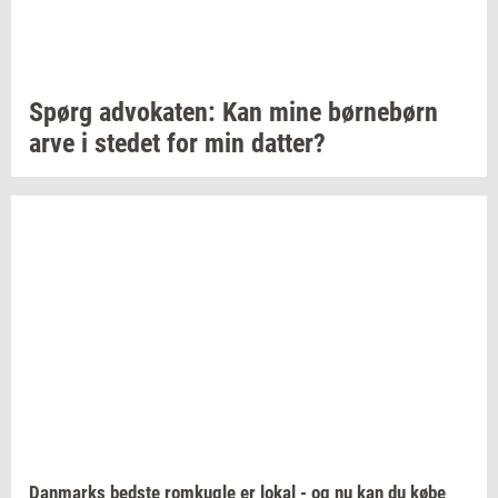
Spørg
ad­vo­ka­ten:
Kan mine
bør­ne­børn
arve i
ste­det
for min
dat­ter?
Dan­marks
bed­ste
rom­kug­le
er lokal - og nu kan du købe