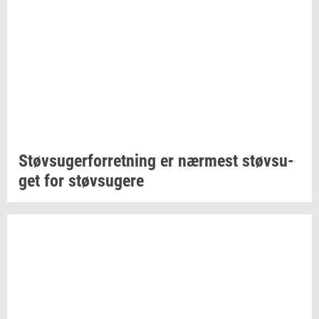
Støv­su­ger­for­ret­ning
er
nær­mest
støv­su­
get
for
støv­su­ge­re