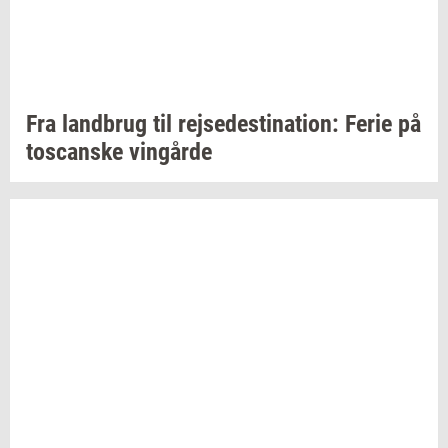
Fra
land­brug
til
rej­se­desti­na­tion:
Ferie på
toscan­ske
vin­går­de