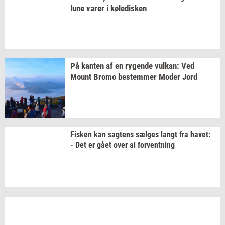
lune varer i
kø­le­di­sken
På
kan­ten
af en
ry­gen­de
vulkan:
Ved
Mount Bromo
be­stem­mer
Moder Jord
Fi­sken
kan
sag­tens
sæl­ges
langt fra
havet:
- Det er gået over al
for­vent­ning