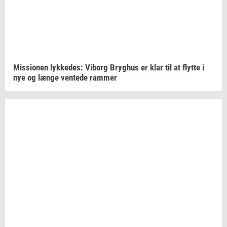
Mis­sio­nen
lyk­ke­des:
Vi­borg
Bryg­hus
er klar til at
flyt­te
i
nye og længe
ven­te­de
ram­mer