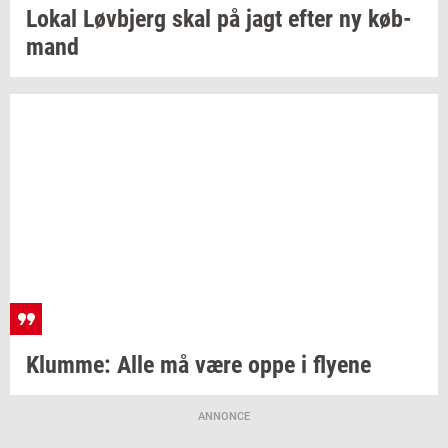
Lokal
Løvb­jerg
skal på jagt efter ny
køb­
mand
Klum­me:
Alle må være oppe i
fly­e­ne
ANNONCE