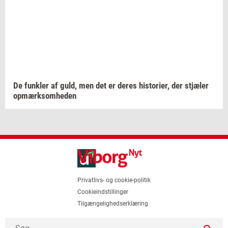
De
funk­ler
af guld, men det er deres
hi­sto­ri­er,
der
stjæ­ler
op­mærk­som­he­den
Privatlivs- og cookie-politik
Cookieindstillinger
Tilgængelighedserklæring