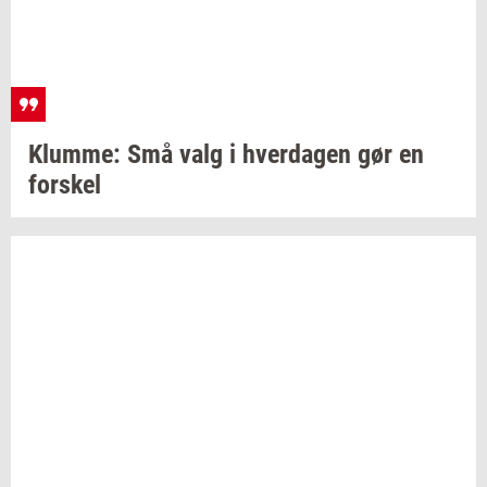
Klum­me:
Små valg i
hver­da­gen
gør en
for­skel