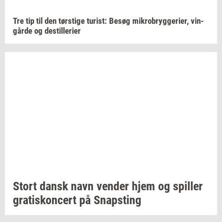
Tre tip til den
tørsti­ge
turist:
Besøg
mi­kro­bryg­ge­ri­er,
vin­
går­de
og
destil­le­ri­er
Stort dansk navn
ven­der
hjem og
spil­ler
gra­tis­kon­cert
på
Snap­sting