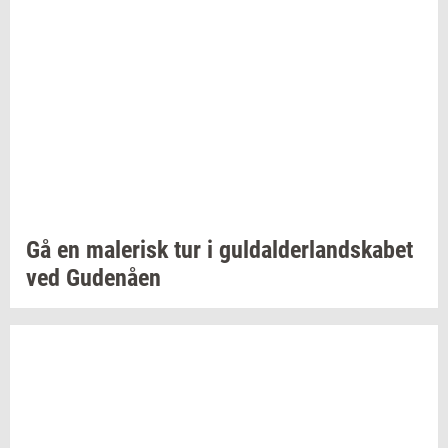
Gå en
ma­le­risk
tur i
gul­dal­der­land­ska­bet
ved
Gu­denå­en