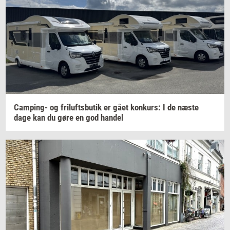
Camping-​
og
fril­ufts­bu­tik
er gået
kon­kurs:
I de næste
dage kan du gøre en god
han­del