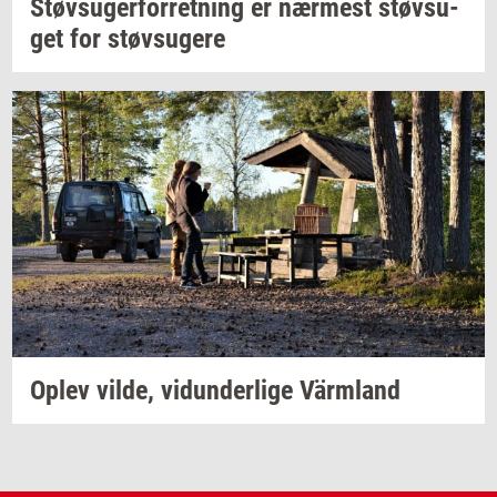
Støv­su­ger­for­ret­ning
er
nær­mest
støv­su­
get
for
støv­su­ge­re
Oplev
vilde,
vi­dun­der­li­ge
Värmland