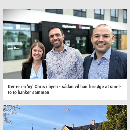
Der er en 'ny' Chris i byen - sådan vil han
for­sø­ge
at
smel­
te
to
ban­ker
sam­men