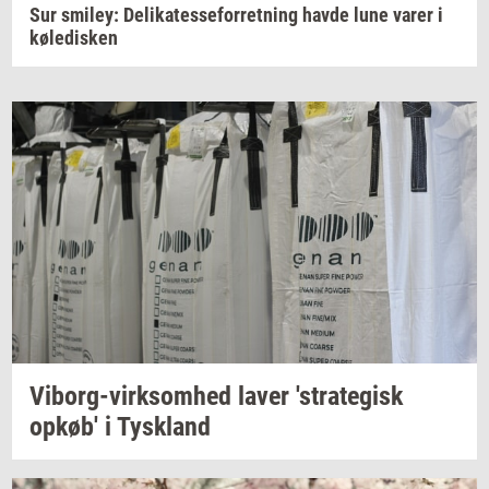
Sur smiley: Delikatesseforretning havde lune varer i
køledisken
Viborg-​virksomhed
laver
'stra­te­gisk
opkøb'
i
Tys­kland