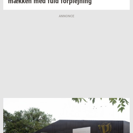
mæk­ken
med fuld
for­plej­ning
ANNONCE