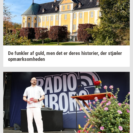
De
funk­ler
af guld, men det er deres
hi­sto­ri­er,
der
stjæ­ler
op­mærk­som­he­den