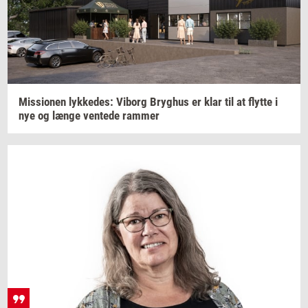
Mis­sio­nen
lyk­ke­des:
Vi­borg
Bryg­hus
er klar til at
flyt­te
i
nye og længe
ven­te­de
ram­mer