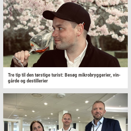
Tre tip til den
tørsti­ge
turist:
Besøg
mi­kro­bryg­ge­ri­er,
vin­
går­de
og
destil­le­ri­er