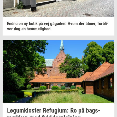
Endnu en ny butik på vej
gå­ga­den:
Hvem der
åbner,
for­bli­
ver
dog en
hem­me­lig­hed
Løgum­klo­ster
Re­fu­gi­um:
Ro på
bags­