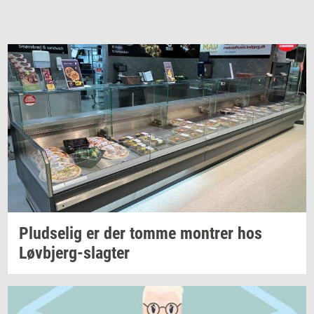
Plud­se­lig
er der tomme
mon­trer
hos
Løvbjerg-​slagter