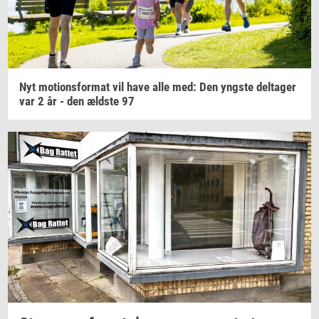
Nyt
mo­tions­for­mat
vil have alle med: Den
yng­ste
del­ta­ger
var 2 år - den
æld­ste
97