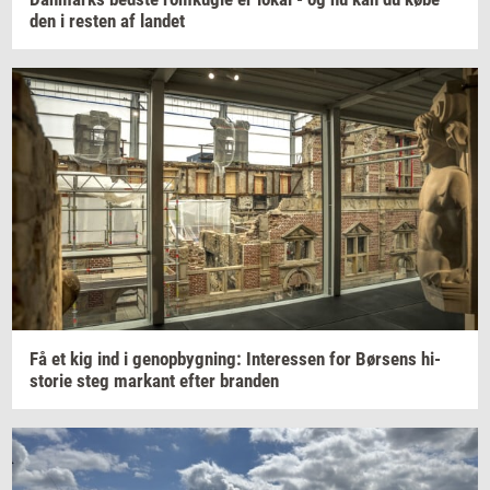
den i
re­sten
af
lan­det
Få et kig ind i
genop­byg­ning:
In­ter­es­sen
for
Bør­sens
hi­
sto­rie
steg
mar­kant
efter
bran­den