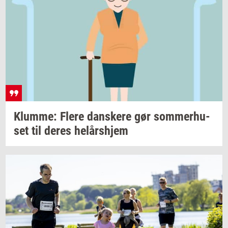
Klum­me: Flere
dan­ske­re
gør
som­mer­hu­
set
til deres
helårs­hjem