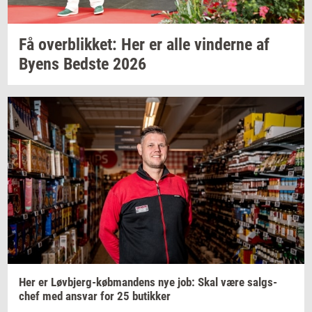
Få
over­blik­ket:
Her er alle
vin­der­ne
af
Byens
Bed­ste
2026
Her er
Løvbjerg-​købmandens
nye job: Skal være
salgs­
chef
med
an­svar
for 25
bu­tik­ker