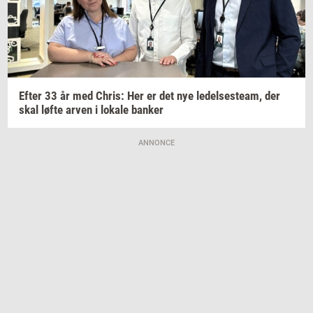
Efter 33 år med
Chris:
Her er det nye
le­del­ses­team,
der
skal løfte arven i
lo­ka­le
ban­ker
ANNONCE