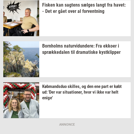
Fi­sken
kan
sag­tens
sæl­ges
langt fra
havet:
- Det er gået over al
for­vent­ning
Born­holms
na­tur­vi­dun­de­re:
Fra
ek­ko­er
i
spræk­ke­da­len
til
dra­ma­ti­ske
kyst­klip­per
Køb­mands­duo
skil­les,
og den ene part er købt
ud: 'Der var
si­tu­a­tio­ner,
hvor vi ikke var helt
enige'
ANNONCE