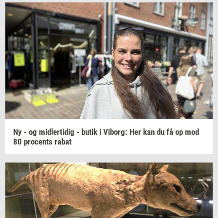
Ny - og
mid­ler­ti­dig
- butik i
Vi­borg:
Her kan du få op mod
80
pro­cents
rabat