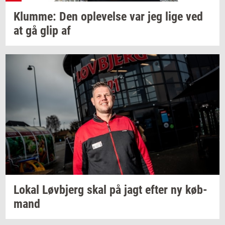
Klum­me:
Den
op­le­vel­se
var jeg lige ved
at gå glip af
Lokal
Løvb­jerg
skal på jagt efter ny
køb­
mand