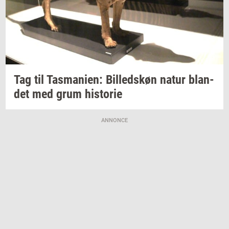
Tag til
Tas­ma­ni­en:
Bil­leds­køn
natur
blan­
det
med grum
hi­sto­rie
ANNONCE