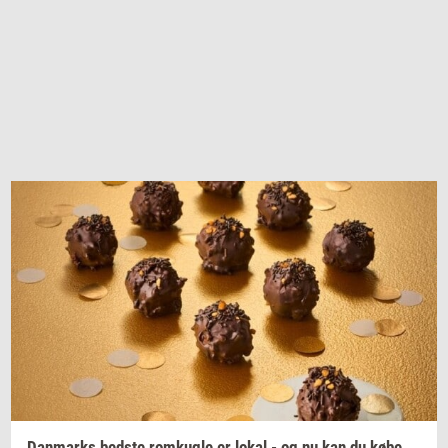
Dan­marks
bed­ste
rom­kug­le
er lokal - og nu kan du købe