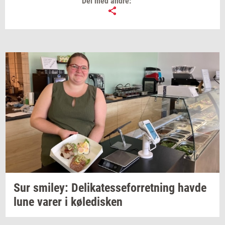
Del med andre:
Sur
smiley:
De­li­ka­tes­se­for­ret­ning
havde
lune varer i
kø­le­di­sken