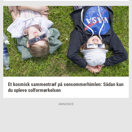
Et
kos­misk
sam­men­træf
på
sen­som­mer­him­len:
Sådan kan
du
op­le­ve
sol­for­mør­kel­sen
ANNONCE