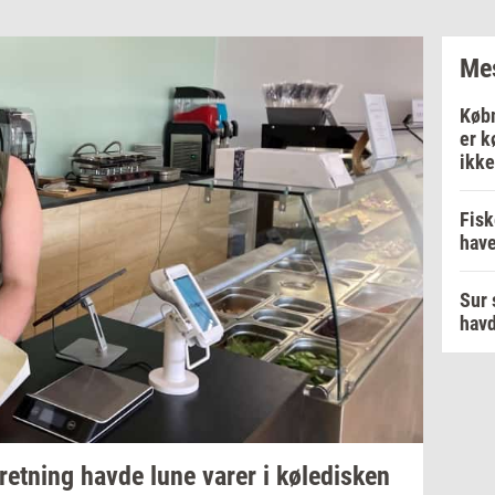
Mes
Købm
er k
ikke
Fisk
have
Sur 
havd
r­ret­ning
havde lune varer i
kø­le­di­sken