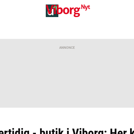
ANNONCE
rtidig - butik i Viborg: Her 