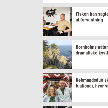
Fi­sken
kan
sag­t
al
for­vent­ning
Born­holms
na­tur
dra­ma­ti­ske
kyst­
Køb­mands­duo
sk
tu­a­tio­ner,
hvor vi