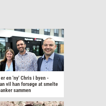
 er en 'ny' Chris i byen -
an vil han
for­sø­ge
at
smel­te
an­ker
sam­men