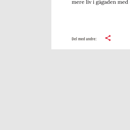
mere liv i gågaden med 
Del med andre: