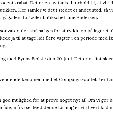
rocents rabat. Det er en ny tanke i forhold til, at vi t
ikken. Her samler vi det i stedet et andet sted, så vi h
i gågaden, fortæller butikschef Line Andersen.
sonvarer, der skal sælges for at rydde op på lageret. 
ede ja til at tage lidt flere vagter i en periode med læ
ing.
l og med Byens Bedste den 20. juni. Det er et fint skæ
gevendende fænomen med et Companys-outlet, tør Lin
en god mulighed for at prøve noget nyt af. Om vi gør d
åde, må vi se. Med denne løsning er vi i hvert fald m