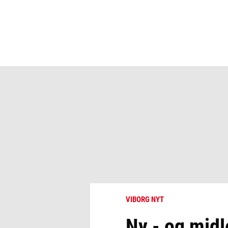
VIBORG NYT
Ny - og midle