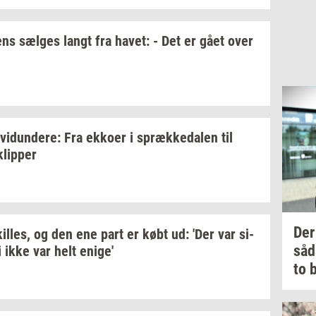
ens
sæl­ges
langt fra
havet:
- Det er gået over
­vi­dun­de­re:
Fra
ek­ko­er
i
spræk­ke­da­len
til
klip­per
Der
il­les,
og den ene part er købt ud: 'Der var
si­
såd
 ikke var helt
enige'
to
b