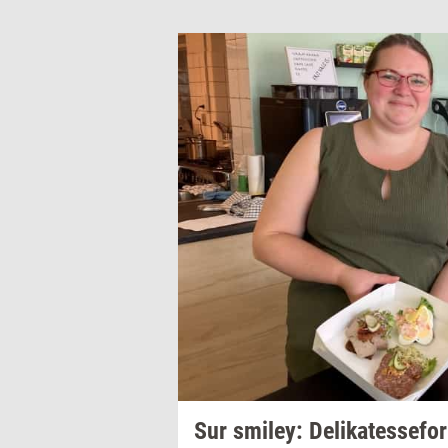
Sur
smiley:
De­li­ka­tes­se­fo