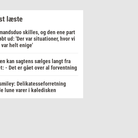
t læste
andsduo skilles, og den ene part
øbt ud: 'Der var situationer, hvor vi
 var helt enige'
en kan sagtens sælges langt fra
t: - Det er gået over al forventning
smiley: Delikatesseforretning
e lune varer i køledisken