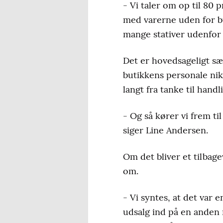
- Vi taler om op til 80 p
med varerne uden for but
mange stativer udenfor 
Det er hovedsageligt sæ
butikkens personale nikk
langt fra tanke til handl
- Og så kører vi frem ti
siger Line Andersen.
Om det bliver et tilba
om.
- Vi syntes, at det var 
udsalg ind på en anden m