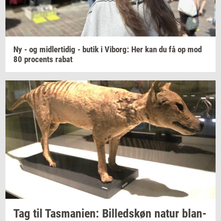
Ny - og
mid­ler­ti­dig
- butik i
Vi­borg:
Her kan du få op mod
80
pro­cents
rabat
Tag til
Tas­ma­ni­en:
Bil­leds­køn
natur
blan­