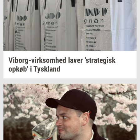
Viborg-​virksomhed
laver
'stra­te­gisk
opkøb'
i
Tys­kland