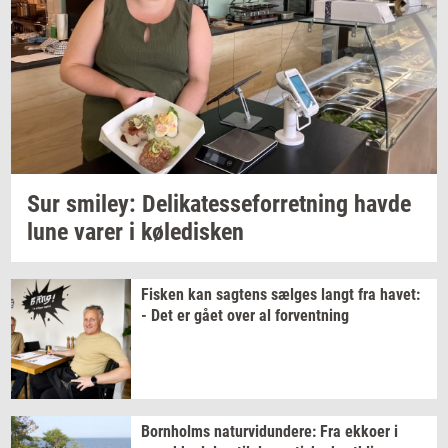
Sur
smiley:
De­li­ka­tes­se­for­ret­ning
havde
lune varer i
kø­le­di­sken
Fi­sken
kan
sag­tens
sæl­ges
langt fra
havet:
- Det er gået over al
for­vent­ning
Born­holms
na­tur­vi­dun­de­re:
Fra
ek­ko­er
i