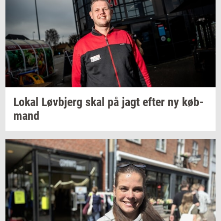
Lokal
Løvb­jerg
skal på jagt efter ny
køb­
mand