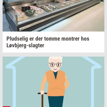
Plud­se­lig
er der tomme
mon­trer
hos
Løvbjerg-​slagter