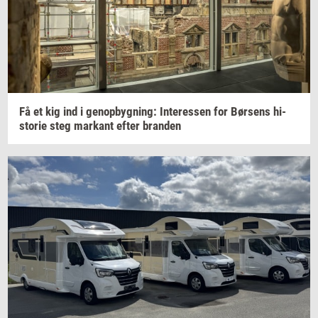
Få et kig ind i
genop­byg­ning:
In­ter­es­sen
for
Bør­sens
hi­
sto­rie
steg
mar­kant
efter
bran­den