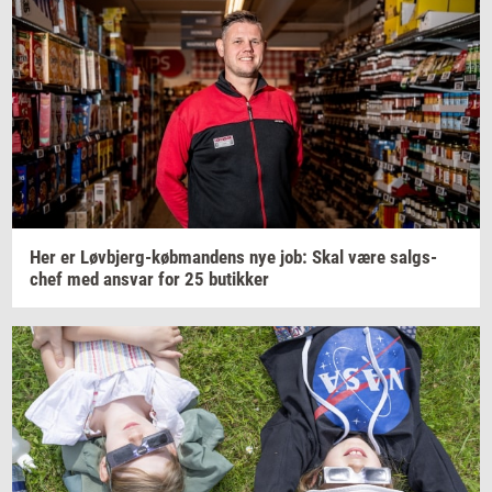
Her er
Løvbjerg-​købmandens
nye job: Skal være
salgs­
chef
med
an­svar
for 25
bu­tik­ker