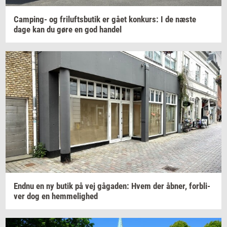
Camping-​
og
fril­ufts­bu­tik
er gået
kon­kurs:
I de næste
dage kan du gøre en god
han­del
Endnu en ny butik på vej
gå­ga­den:
Hvem der
åbner,
for­bli­
ver
dog en
hem­me­lig­hed