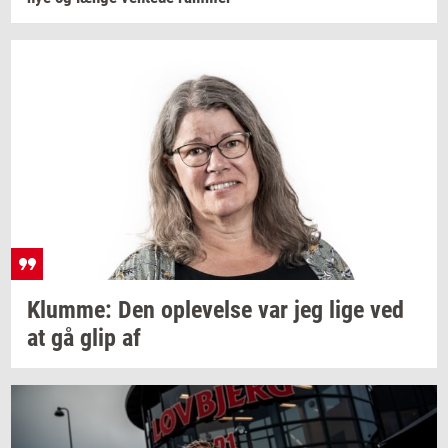
Klum­me:
Den
op­le­vel­se
var jeg lige ved
at gå glip af