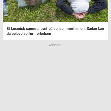
Et
kos­misk
sam­men­træf
på
sen­som­mer­him­len:
Sådan kan
du
op­le­ve
sol­for­mør­kel­sen
ANNONCE