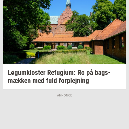
Løgum­klo­ster
Re­fu­gi­um:
Ro på
bags­
mæk­ken
med fuld
for­plej­ning
ANNONCE