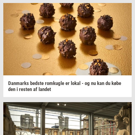
Dan­marks
bed­ste
rom­kug­le
er lokal - og nu kan du købe
den i
re­sten
af
lan­det