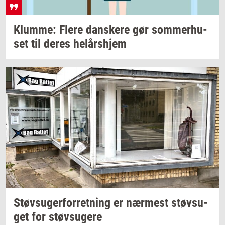
Klum­me: Flere
dan­ske­re
gør
som­mer­hu­
set
til deres
helårs­hjem
Støv­su­ger­for­ret­ning
er
nær­mest
støv­su­
get
for
støv­su­ge­re