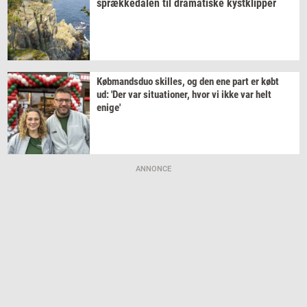
spræk­ke­da­len
til
dra­ma­ti­ske
kyst­klip­per
Køb­mands­duo
skil­les,
og den ene part er købt
ud: 'Der var
si­tu­a­tio­ner,
hvor vi ikke var helt
enige'
ANNONCE