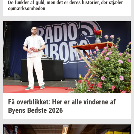
De
funk­ler
af guld, men det er deres
hi­sto­ri­er,
der
stjæ­ler
op­mærk­som­he­den
Få
over­blik­ket:
Her er alle
vin­der­ne
af
Byens
Bed­ste
2026