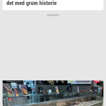
det
med grum
hi­sto­rie
ANNONCE