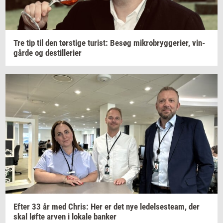
Tre tip til den
tørsti­ge
turist:
Besøg
mi­kro­bryg­ge­ri­er,
vin­
går­de
og
destil­le­ri­er
Efter 33 år med
Chris:
Her er det nye
le­del­ses­team,
der
skal løfte arven i
lo­ka­le
ban­ker