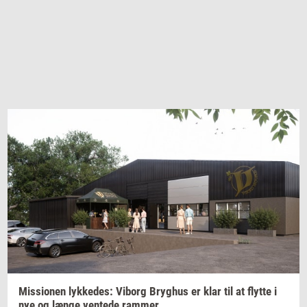
Mis­sio­nen
lyk­ke­des:
Vi­borg
Bryg­hus
er klar til at
flyt­te
i
nye og længe
ven­te­de
ram­mer