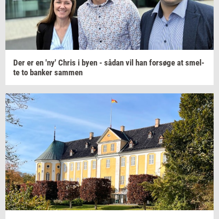
Der er en 'ny' Chris i byen - sådan vil han
for­sø­ge
at
smel­
te
to
ban­ker
sam­men