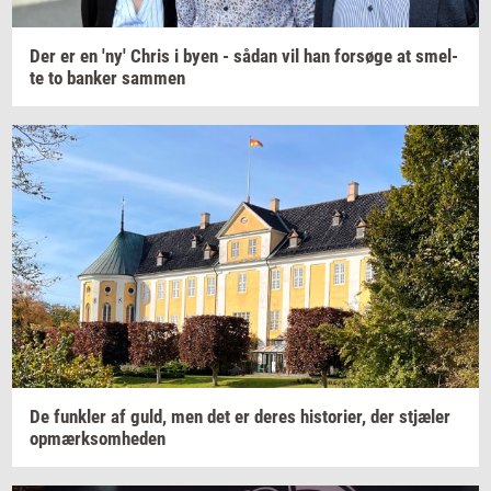
Der er en 'ny' Chris i byen - sådan vil han
for­sø­ge
at
smel­
te
to
ban­ker
sam­men
De
funk­ler
af guld, men det er deres
hi­sto­ri­er,
der
stjæ­ler
op­mærk­som­he­den