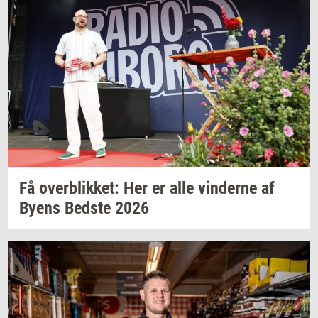
Få
over­blik­ket:
Her er alle
vin­der­ne
af
Byens
Bed­ste
2026