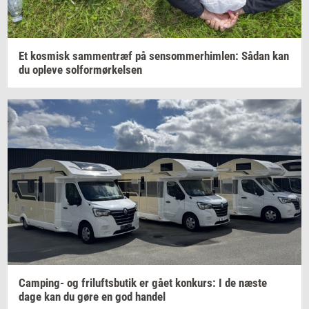
Et
kos­misk
sam­men­træf
på
sen­som­mer­him­len:
Sådan kan
du
op­le­ve
sol­for­mør­kel­sen
Camping-​
og
fril­ufts­bu­tik
er gået
kon­kurs:
I de næste
dage kan du gøre en god
han­del