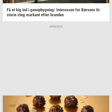
Få et kig ind i
genop­byg­ning:
In­ter­es­sen
for
Bør­sens
hi­
sto­rie
steg
mar­kant
efter
bran­den
ANNONCE