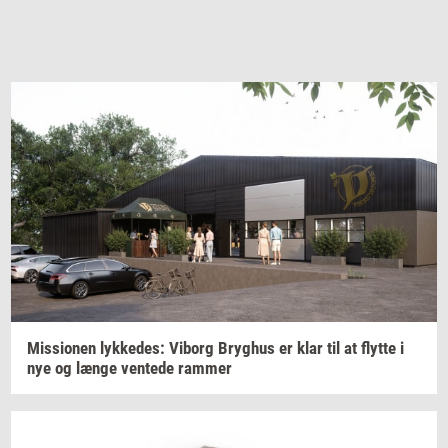
Mis­sio­nen
lyk­ke­des:
Vi­borg
Bryg­hus
er klar til at
flyt­te
i
nye og længe
ven­te­de
ram­mer