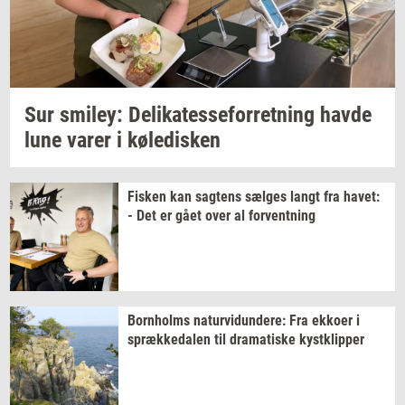
Sur
smiley:
De­li­ka­tes­se­for­ret­ning
havde
lune varer i
kø­le­di­sken
Fi­sken
kan
sag­tens
sæl­ges
langt fra
havet:
- Det er gået over al
for­vent­ning
Born­holms
na­tur­vi­dun­de­re:
Fra
ek­ko­er
i
spræk­ke­da­len
til
dra­ma­ti­ske
kyst­klip­per