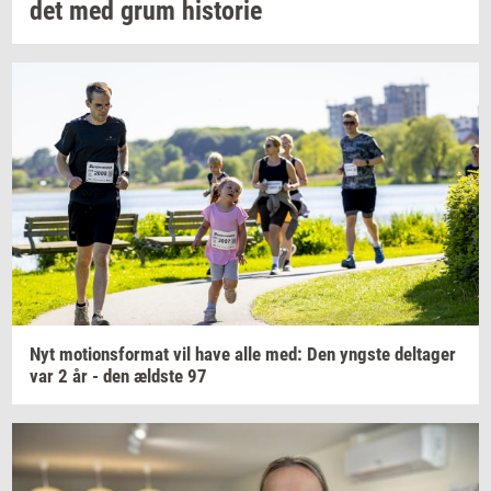
det
med grum
hi­sto­rie
Nyt
mo­tions­for­mat
vil have alle med: Den
yng­ste
del­ta­ger
var 2 år - den
æld­ste
97