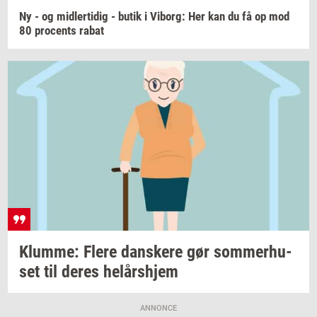
Ny - og
mid­ler­ti­dig
- butik i
Vi­borg:
Her kan du få op mod
80
pro­cents
rabat
Klum­me: Flere
dan­ske­re
gør
som­mer­hu­
set
til deres
helårs­hjem
ANNONCE