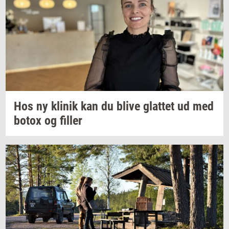
Hos ny
kli­nik
kan du blive
glat­tet
ud med
botox og
fil­ler