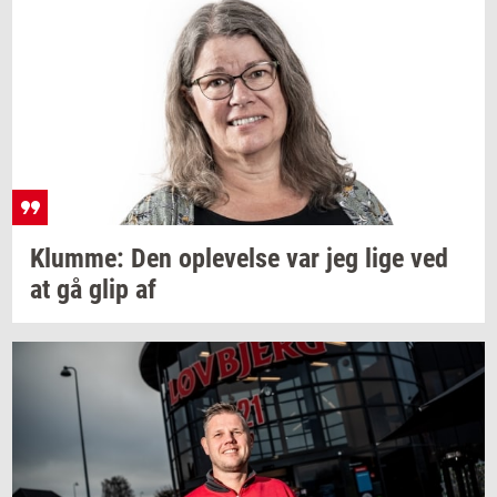
Klum­me:
Den
op­le­vel­se
var jeg lige ved
at gå glip af