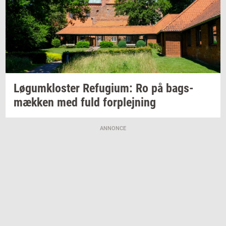
Løgum­klo­ster
Re­fu­gi­um:
Ro på
bags­
mæk­ken
med fuld
for­plej­ning
ANNONCE