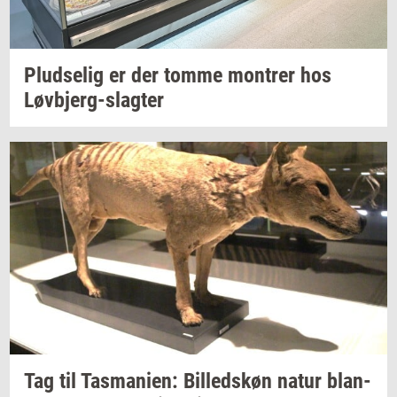
Plud­se­lig
er der tomme
mon­trer
hos
Løvbjerg-​slagter
Tag til
Tas­ma­ni­en:
Bil­leds­køn
natur
blan­