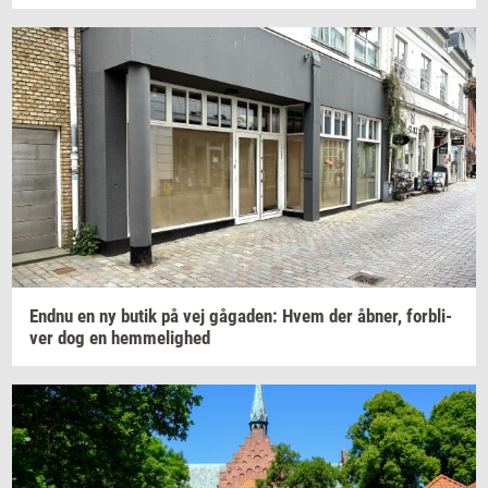
Endnu en ny butik på vej
gå­ga­den:
Hvem der
åbner,
for­bli­
ver
dog en
hem­me­lig­hed