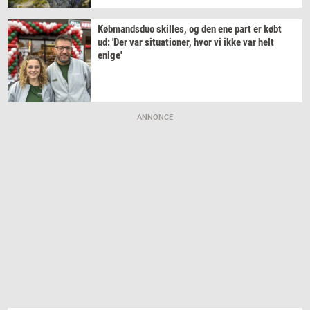
Køb­mands­duo
skil­les,
og den ene part er købt
ud: 'Der var
si­tu­a­tio­ner,
hvor vi ikke var helt
enige'
ANNONCE