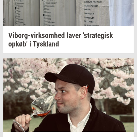
Viborg-​virksomhed
laver
'stra­te­gisk
opkøb'
i
Tys­kland