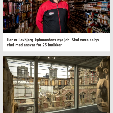
Her er
Løvbjerg-​købmandens
nye job: Skal være
salgs­
chef
med
an­svar
for 25
bu­tik­ker