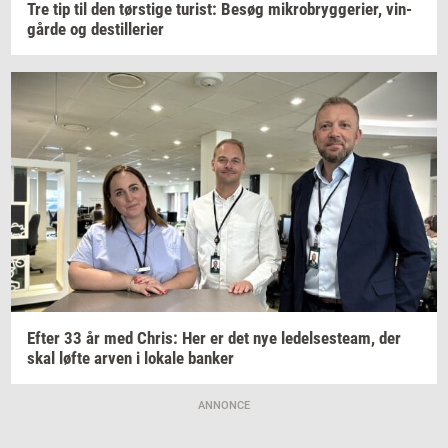
Tre tip til den
tørsti­ge
turist:
Besøg
mi­kro­bryg­ge­ri­er,
vin­
går­de
og
destil­le­ri­er
Efter 33 år med
Chris:
Her er det nye
le­del­ses­team,
der
skal løfte arven i
lo­ka­le
ban­ker
ANNONCE