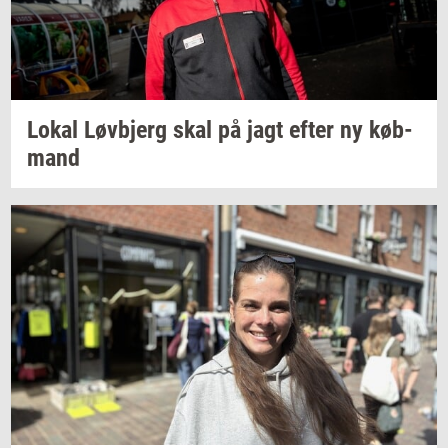
Lokal
Løvb­jerg
skal på jagt efter ny
køb­
mand