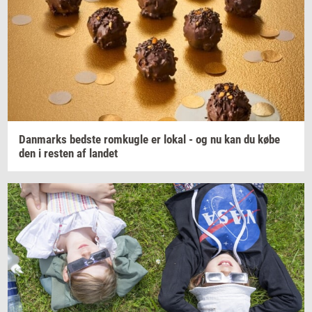
Dan­marks
bed­ste
rom­kug­le
er lokal - og nu kan du købe
den i
re­sten
af
lan­det