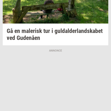
Gå en
ma­le­risk
tur i
gul­dal­der­land­ska­bet
ved
Gu­denå­en
ANNONCE