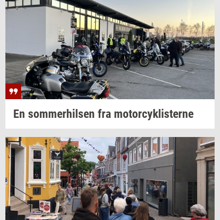
En
som­mer­hil­sen
fra
mo­tor­cyk­li­ster­ne