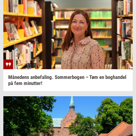
Må­ne­dens
an­be­fa­ling. Som­mer­bo­gen
– Tøm en
bog­han­del
på fem
mi­nut­ter!