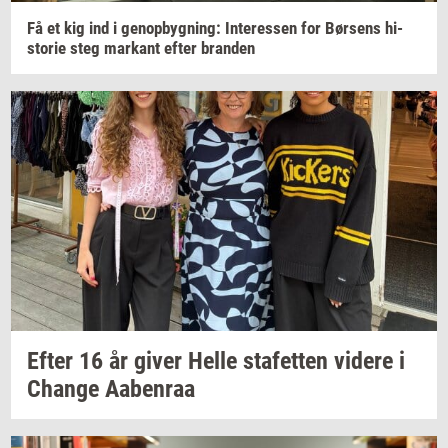
Få et kig ind i
genop­byg­ning:
In­ter­es­sen
for
Bør­sens
hi­
sto­rie
steg
mar­kant
efter
bran­den
Efter 16 år giver Helle
sta­fet­ten
vi­de­re
i
Chan­ge
Aa­ben­raa