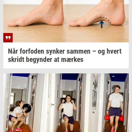
Når
for­fo­den
syn­ker
sam­men
– og hvert
skridt
be­gyn­der
at
mær­kes