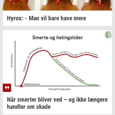
Hyrox:
- Man vil bare have mere
Når
smer­ter
bli­ver
ved – og ikke
læn­ge­re
hand­ler
om skade