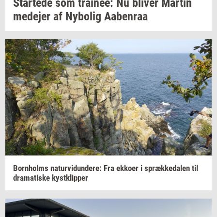
Star­te­de
som
trai­nee:
Nu
bli­ver
Mar­tin
me­de­jer
af
Ny­bo­lig
Aa­ben­raa
Born­holms
na­tur­vi­dun­de­re:
Fra
ek­ko­er
i
spræk­ke­da­len
til
dra­ma­ti­ske
kyst­klip­per