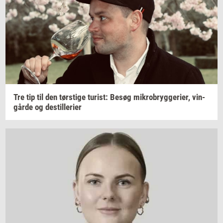
Tre tip til den
tørsti­ge
turist:
Besøg
mi­kro­bryg­ge­ri­er,
vin­
går­de
og
destil­le­ri­er