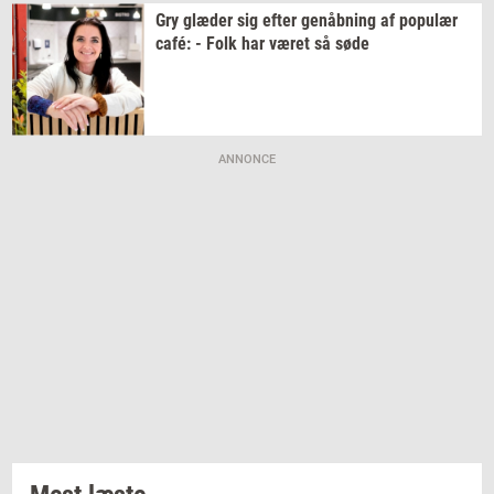
Gry
glæ­der
sig efter
genåb­ning
af
po­pu­lær
café: - Folk har været så søde
ANNONCE