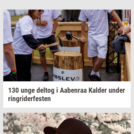
130 unge
delt­og
i
Aa­ben­raa
Kal­der
under
rin­gri­der­fe­sten