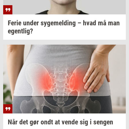
Ferie under
sy­ge­mel­ding
– hvad må man
egent­lig?
Når det gør ondt at vende sig i
sen­gen