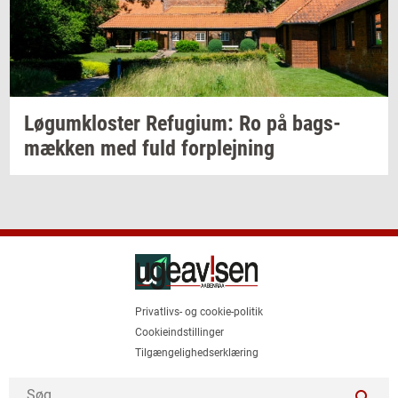
Løgum­klo­ster
Re­fu­gi­um:
Ro på
bags­
mæk­ken
med fuld
for­plej­ning
Privatlivs- og cookie-politik
Cookieindstillinger
Tilgængelighedserklæring