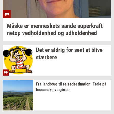
Måske er
men­ne­skets
sande
su­per­kraft
netop
ved­hol­den­hed
og
ud­hol­den­hed
Det er
al­drig
for sent at blive
stær­ke­re
Fra
land­brug
til
rej­se­desti­na­tion:
Ferie på
toscan­ske
vin­går­de