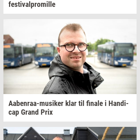
festi­val­pro­mil­le
Aabenraa-​musiker
klar til
fi­na­le
i
Han­di­
cap
Grand Prix