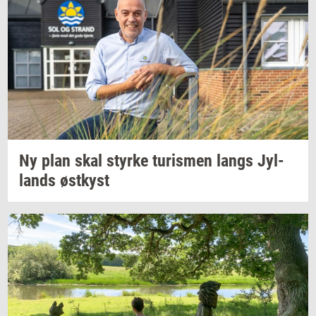
Ny plan skal
styr­ke
turis­men
langs
Jyl­
lands
øst­kyst