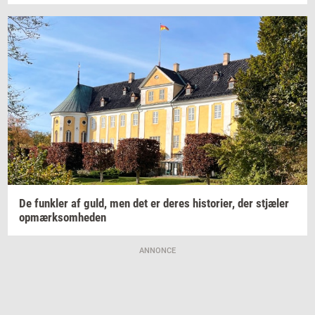
De
funk­ler
af guld, men det er deres
hi­sto­ri­er,
der
stjæ­ler
op­mærk­som­he­den
ANNONCE