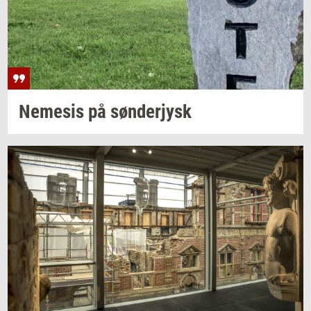
Ne­me­sis
på
søn­derjysk