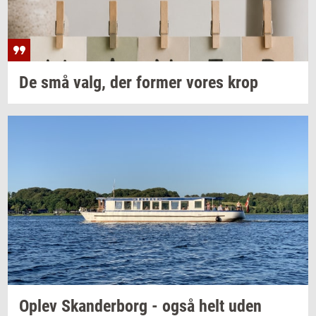
De små valg, der
for­mer
vores krop
Oplev
Skan­der­borg
- også helt uden