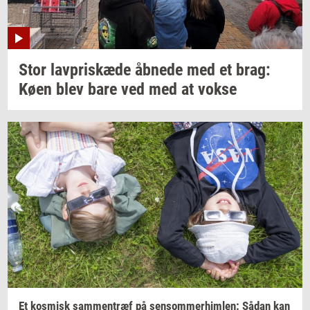
Stor
lav­priskæ­de
åb­ne­de
med et brag:
Køen blev bare ved med at vokse
Et
kos­misk
sam­men­træf
på
sen­som­mer­him­len:
Sådan kan