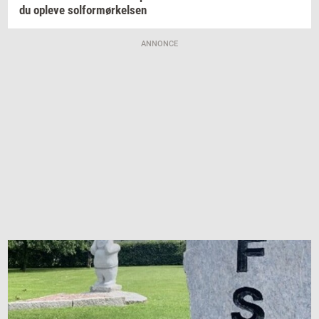
du
op­le­ve
sol­for­mør­kel­sen
ANNONCE