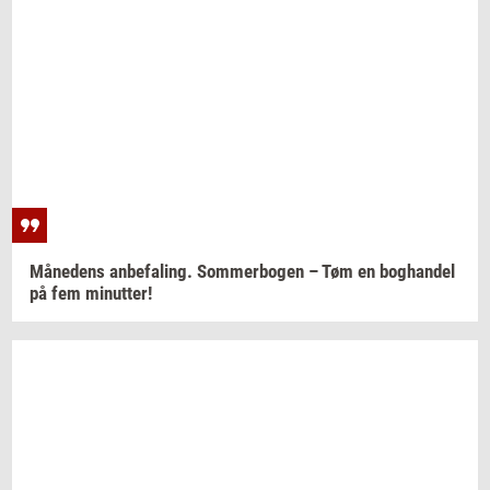
Må­ne­dens
an­be­fa­ling. Som­mer­bo­gen
– Tøm en
bog­han­del
på fem
mi­nut­ter!