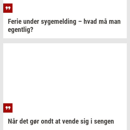
Ferie under
sy­ge­mel­ding
– hvad må man
egent­lig?
Når det gør ondt at vende sig i
sen­gen