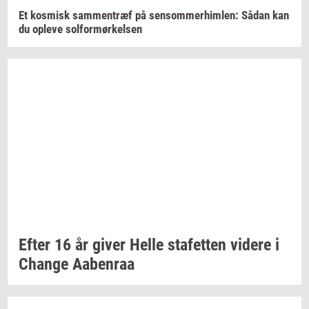
Et
kos­misk
sam­men­træf
på
sen­som­mer­him­len:
Sådan kan
du
op­le­ve
sol­for­mør­kel­sen
Efter 16 år giver Helle
sta­fet­ten
vi­de­re
i
Chan­ge
Aa­ben­raa