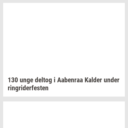
130 unge
delt­og
i
Aa­ben­raa
Kal­der
under
rin­gri­der­fe­sten