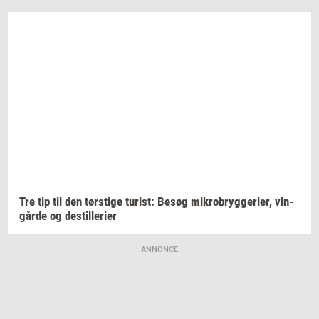
Tre tip til den
tørsti­ge
turist:
Besøg
mi­kro­bryg­ge­ri­er,
vin­
går­de
og
destil­le­ri­er
ANNONCE