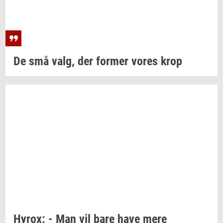
De små valg, der
for­mer
vores krop
Hyrox:
- Man vil bare have mere