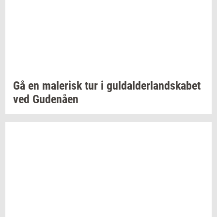
Gå en
ma­le­risk
tur i
gul­dal­der­land­ska­bet
ved
Gu­denå­en