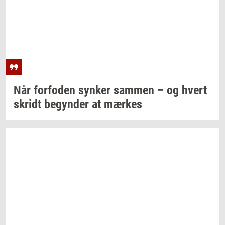
Når
for­fo­den
syn­ker
sam­men
– og hvert
skridt
be­gyn­der
at
mær­kes