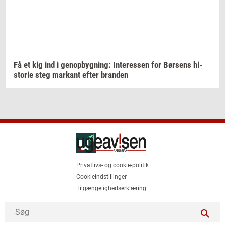
Få et kig ind i
genop­byg­ning:
In­ter­es­sen
for
Bør­sens
hi­
sto­rie
steg
mar­kant
efter
bran­den
Privatlivs- og cookie-politik
Cookieindstillinger
Tilgængelighedserklæring