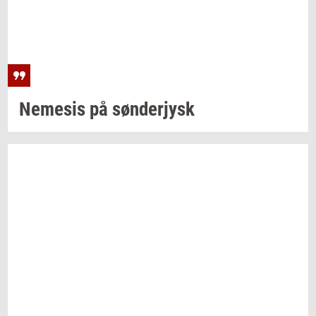
Ne­me­sis
på
søn­derjysk