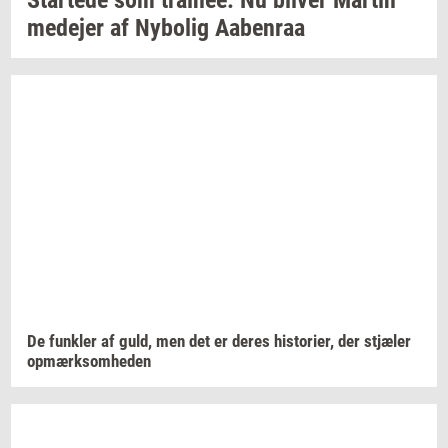
Star­te­de
som
trai­nee:
Nu
bli­ver
Mar­tin
me­de­jer
af
Ny­bo­lig
Aa­ben­raa
De
funk­ler
af guld, men det er deres
hi­sto­ri­er,
der
stjæ­ler
op­mærk­som­he­den