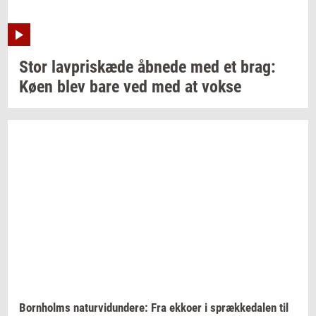
Stor
lav­priskæ­de
åb­ne­de
med et brag:
Køen blev bare ved med at vokse
Born­holms
na­tur­vi­dun­de­re:
Fra
ek­ko­er
i
spræk­ke­da­len
til