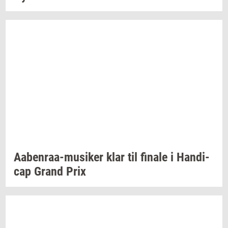
Aabenraa-​musiker
klar til
fi­na­le
i
Han­di­
cap
Grand Prix