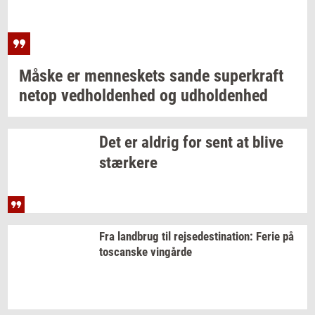
Måske er
men­ne­skets
sande
su­per­kraft
netop
ved­hol­den­hed
og
ud­hol­den­hed
Det er
al­drig
for sent at blive
stær­ke­re
Fra
land­brug
til
rej­se­desti­na­tion:
Ferie på
toscan­ske
vin­går­de