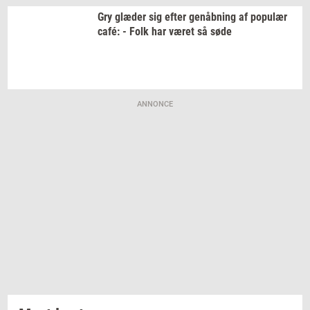
Gry
glæ­der
sig efter
genåb­ning
af
po­pu­lær
café: - Folk har været så søde
ANNONCE