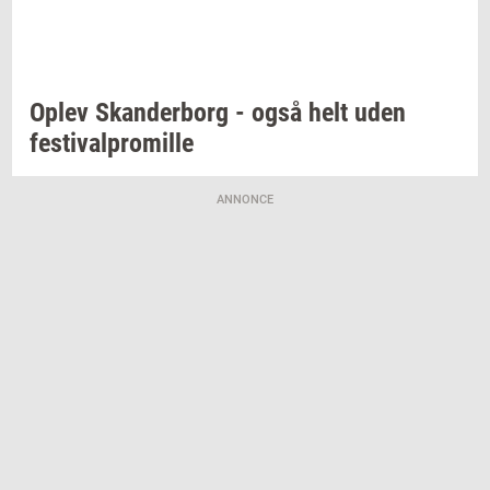
Oplev
Skan­der­borg
- også helt uden
festi­val­pro­mil­le
ANNONCE