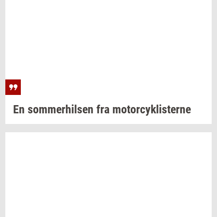
En
som­mer­hil­sen
fra
mo­tor­cyk­li­ster­ne