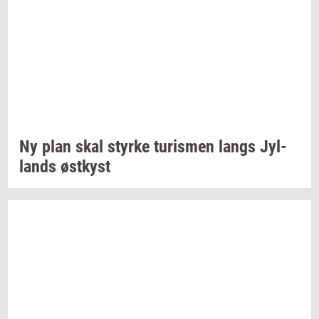
Ny plan skal
styr­ke
turis­men
langs
Jyl­
lands
øst­kyst