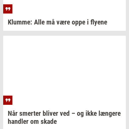
Klum­me:
Alle må være oppe i
fly­e­ne
Når
smer­ter
bli­ver
ved – og ikke
læn­ge­re
hand­ler
om skade