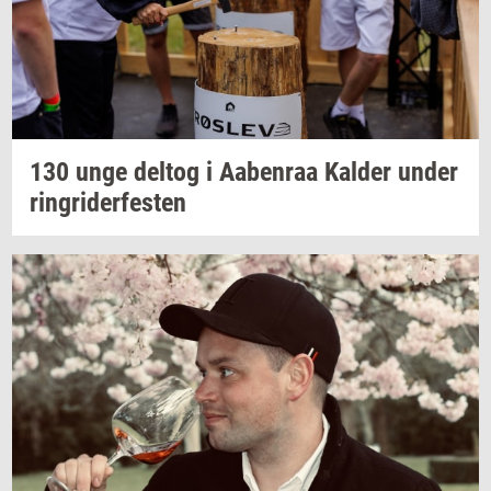
130 unge
delt­og
i
Aa­ben­raa
Kal­der
under
rin­gri­der­fe­sten