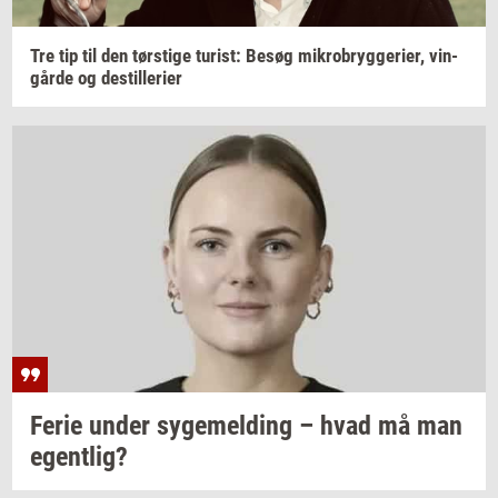
Tre tip til den
tørsti­ge
turist:
Besøg
mi­kro­bryg­ge­ri­er,
vin­
går­de
og
destil­le­ri­er
Ferie under
sy­ge­mel­ding
– hvad må man
egent­lig?