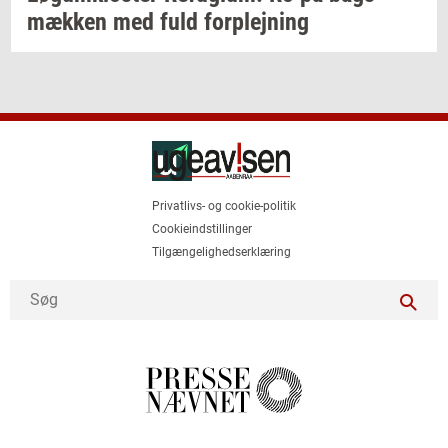
mæk­ken
med fuld
for­plej­ning
Privatlivs- og cookie-politik
Cookieindstillinger
Tilgængelighedserklæring