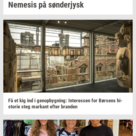
Ne­me­sis
på
søn­derjysk
Få et kig ind i
genop­byg­ning:
In­ter­es­sen
for
Bør­sens
hi­
sto­rie
steg
mar­kant
efter
bran­den