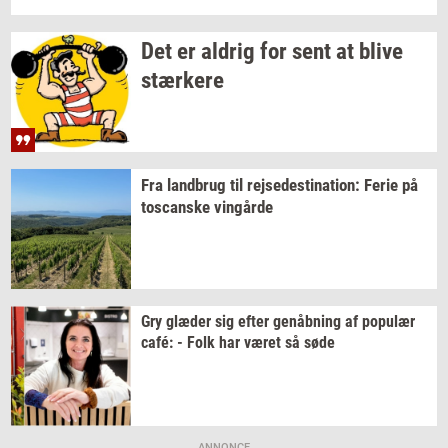
Det er
al­drig
for sent at blive
stær­ke­re
Fra
land­brug
til
rej­se­desti­na­tion:
Ferie på
toscan­ske
vin­går­de
Gry
glæ­der
sig efter
genåb­ning
af
po­pu­lær
café: - Folk har været så søde
ANNONCE