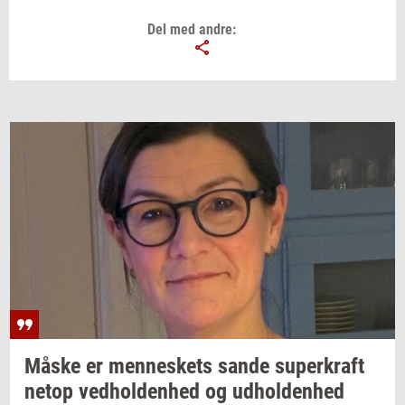
Del med andre:
Måske er
men­ne­skets
sande
su­per­kraft
netop
ved­hol­den­hed
og
ud­hol­den­hed