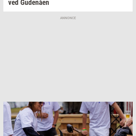
ved
Gu­denå­en
ANNONCE