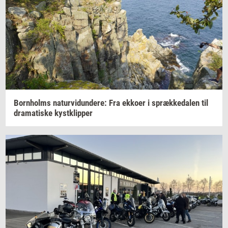
Born­holms
na­tur­vi­dun­de­re:
Fra
ek­ko­er
i
spræk­ke­da­len
til
dra­ma­ti­ske
kyst­klip­per