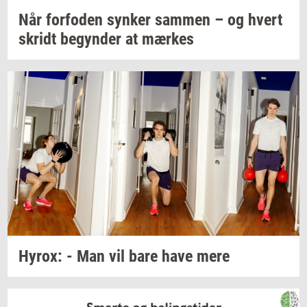
Når
for­fo­den
syn­ker
sam­men
– og hvert
skridt
be­gyn­der
at
mær­kes
Hyrox:
- Man vil bare have mere