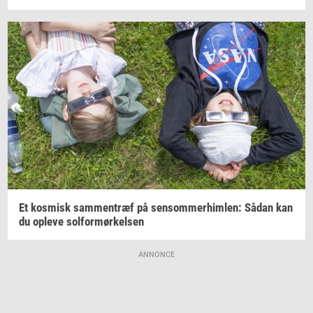
Et
kos­misk
sam­men­træf
på
sen­som­mer­him­len:
Sådan kan
du
op­le­ve
sol­for­mør­kel­sen
ANNONCE