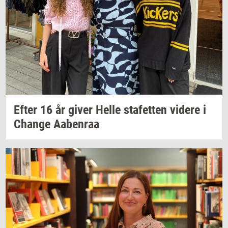
Efter 16 år giver Helle
sta­fet­ten
vi­de­re
i
Chan­ge
Aa­ben­raa