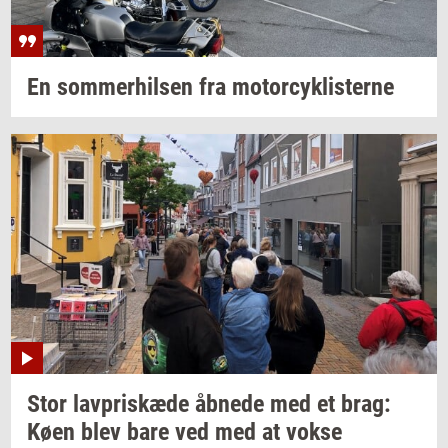
En
som­mer­hil­sen
fra
mo­tor­cyk­li­ster­ne
Stor
lav­priskæ­de
åb­ne­de
med et brag:
Køen blev bare ved med at vokse