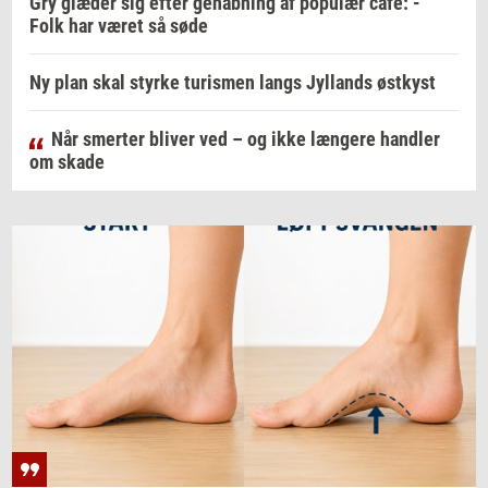
Gry glæder sig efter genåbning af populær café: -
Folk har været så søde
Ny plan skal styrke turismen langs Jyllands østkyst
Når smerter bliver ved – og ikke længere handler
om skade