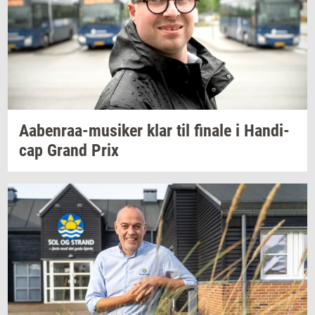
Aabenraa-​musiker
klar til
fi­na­le
i
Han­di­
cap
Grand Prix