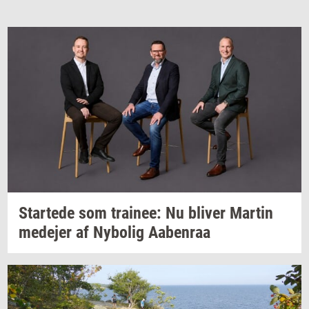
Star­te­de
som
trai­nee:
Nu
bli­ver
Mar­tin
me­de­jer
af
Ny­bo­lig
Aa­ben­raa