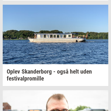
Oplev
Skan­der­borg
- også helt uden
festi­val­pro­mil­le