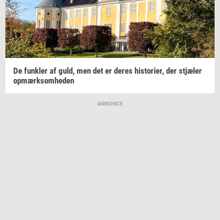
De
funk­ler
af guld, men det er deres
hi­sto­ri­er,
der
stjæ­ler
op­mærk­som­he­den
ANNONCE