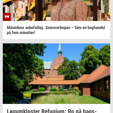
Må­ne­dens
an­be­fa­ling. Som­mer­bo­gen
– Tøm en
bog­han­del
på fem
mi­nut­ter!
Løgum­klo­ster
Re­fu­gi­um:
Ro på
bags­