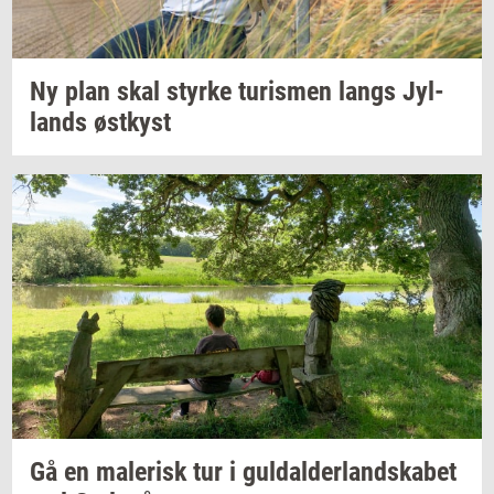
Ny plan skal
styr­ke
turis­men
langs
Jyl­
lands
øst­kyst
Gå en
ma­le­risk
tur i
gul­dal­der­land­ska­bet