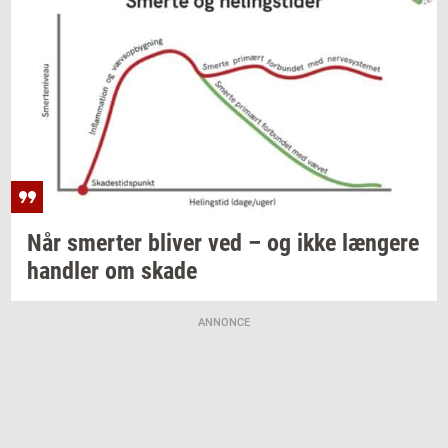
Når
smer­ter
bli­ver
ved – og ikke
læn­ge­re
hand­ler
om skade
ANNONCE