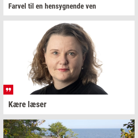
Far­vel
til en
hen­syg­nen­de
ven
Kære læser