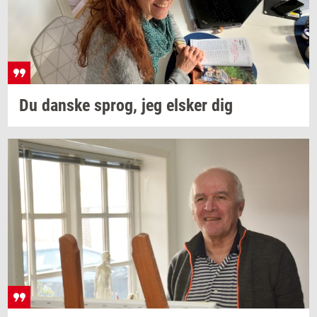
Du
dan­ske
sprog,
jeg
el­sker
dig