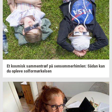
Et
kos­misk
sam­men­træf
på
sen­som­mer­him­len:
Sådan kan
du
op­le­ve
sol­for­mør­kel­sen