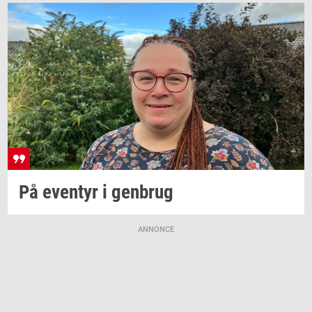
På
even­tyr
i
gen­brug
ANNONCE