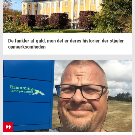
De
funk­ler
af guld, men det er deres
hi­sto­ri­er,
der
stjæ­ler
op­mærk­som­he­den