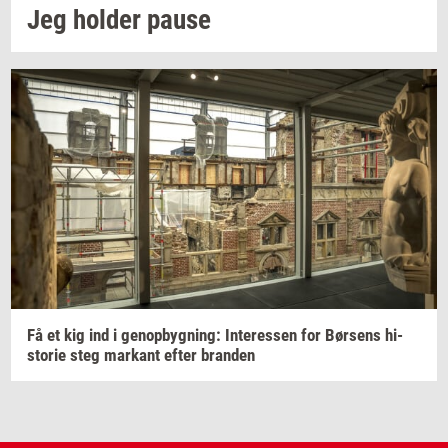
Jeg
hol­der
pause
Få et kig ind i
genop­byg­ning:
In­ter­es­sen
for
Bør­sens
hi­
sto­rie
steg
mar­kant
efter
bran­den