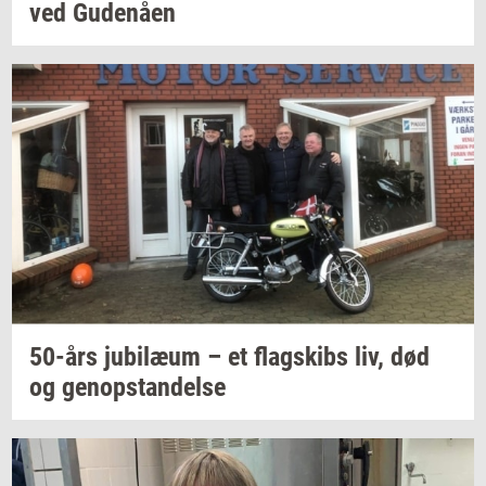
ved
Gu­denå­en
50-års
ju­bilæum
– et
flagskibs
liv, død
og
genop­stan­del­se