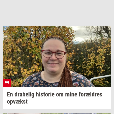
En
dra­be­lig
hi­sto­rie
om mine
for­æl­dres
op­vækst