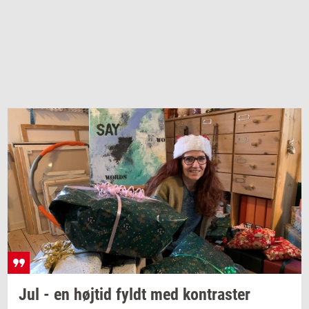
Jul - en
høj­tid
fyldt med
kon­tra­ster