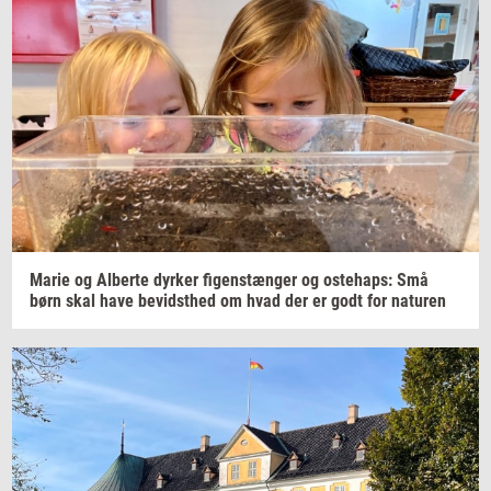
Marie og
Al­ber­te
dyr­ker
fi­genstæn­ger
og
oste­haps:
Små
børn skal have
be­vidst­hed
om hvad der er godt for
na­tu­ren