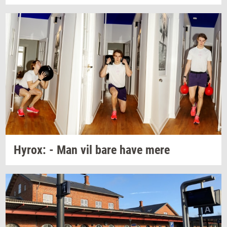
Hyrox:
- Man vil bare have mere