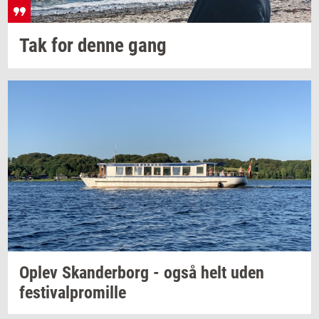
Tak for denne gang
Oplev
Skan­der­borg
- også helt uden
festi­val­pro­mil­le