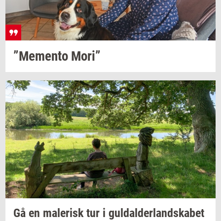
”Me­men­to
Mori”
Gå en
ma­le­risk
tur i
gul­dal­der­land­ska­bet