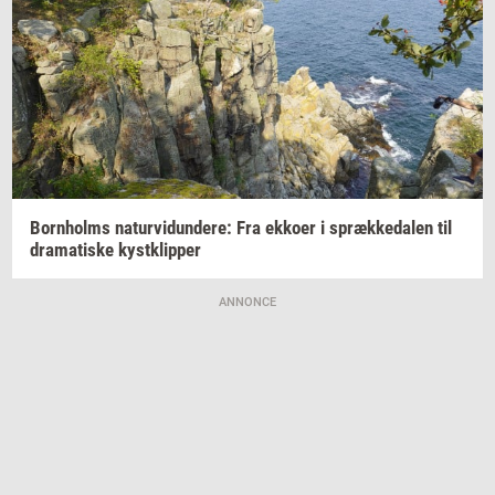
Born­holms
na­tur­vi­dun­de­re:
Fra
ek­ko­er
i
spræk­ke­da­len
til
dra­ma­ti­ske
kyst­klip­per
ANNONCE