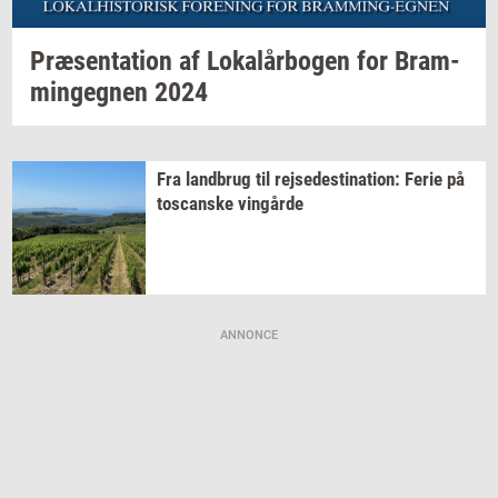
Præ­sen­ta­tion
af
Lo­kalår­bo­gen
for
Bram­
m­in­geg­nen
2024
Fra
land­brug
til
rej­se­desti­na­tion:
Ferie på
toscan­ske
vin­går­de
ANNONCE