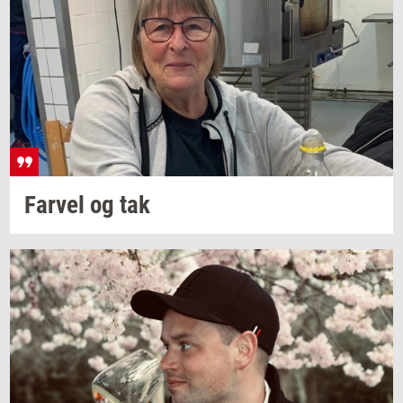
Far­vel
og tak