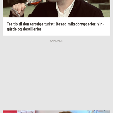
Tre tip til den
tørsti­ge
turist:
Besøg
mi­kro­bryg­ge­ri­er,
vin­
går­de
og
destil­le­ri­er
ANNONCE