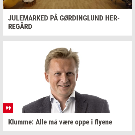
JU­LE­MAR­KED
PÅ
GØ­R­DING­LUND
HER­
RE­GÅRD
Klum­me:
Alle må være oppe i
fly­e­ne