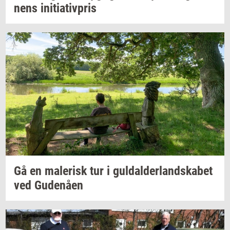
nens
ini­ti­a­tiv­pris
Gå en
ma­le­risk
tur i
gul­dal­der­land­ska­bet
ved
Gu­denå­en