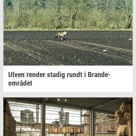
Ulven
ren­der
sta­dig
rundt i
Brande-​
området