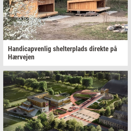
Han­di­cap­ven­lig
shel­ter­plads
di­rek­te
på
Hær­vej­en