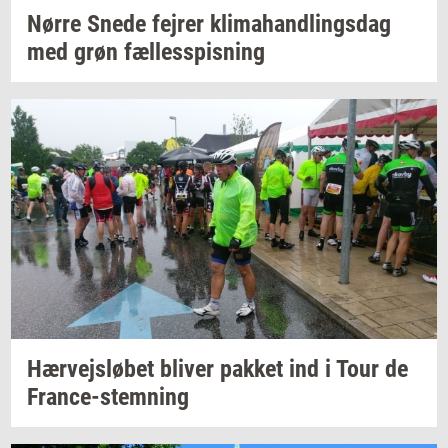
Nørre Snede
fejrer
kli­ma­hand­lings­dag
med grøn
fæl­les­spis­ning
Hær­vejslø­bet
bli­ver
pak­ket
ind i Tour de
France-​stemning