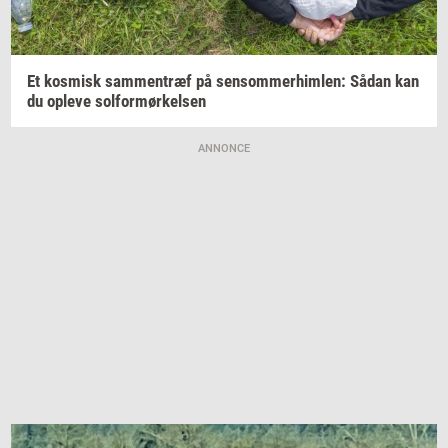
Et
kos­misk
sam­men­træf
på
sen­som­mer­him­len:
Sådan kan
du
op­le­ve
sol­for­mør­kel­sen
ANNONCE