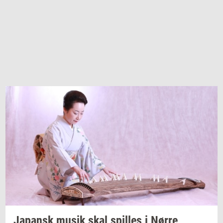
Ja­pansk
musik skal
spil­les
i Nørre