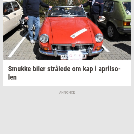
Smuk­ke
biler
strå­le­de
om kap i
april­so­
len
ANNONCE