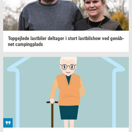
Top­gej­le­de
last­bi­ler
del­ta­ger
i stort
last­bils­how
ved
genåb­
net
cam­ping­plads