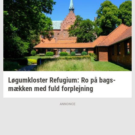
Løgum­klo­ster
Re­fu­gi­um:
Ro på
bags­
mæk­ken
med fuld
for­plej­ning
ANNONCE