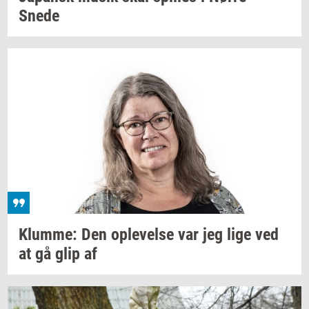
Snede
Klum­me:
Den
op­le­vel­se
var jeg lige ved
at gå glip af