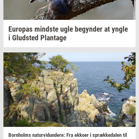
Eu­ro­pas
mind­ste
ugle
be­gyn­der
at yngle
i
Glud­sted
Plan­ta­ge
Born­holms
na­tur­vi­dun­de­re:
Fra
ek­ko­er
i
spræk­ke­da­len
til