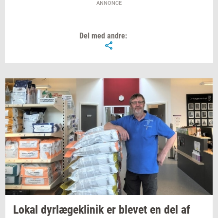
ANNONCE
Del med andre:
Lokal
dyr­læge­kli­nik
er
ble­vet
en del af