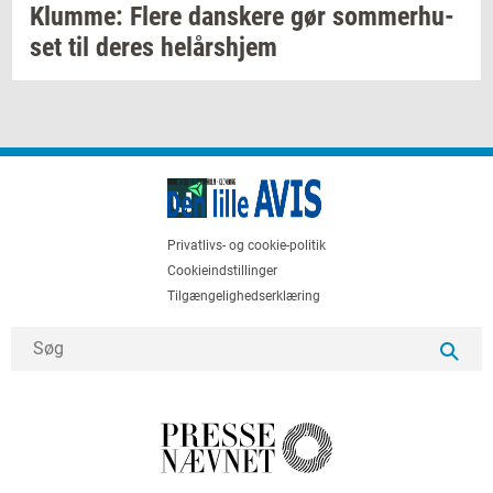
Klum­me: Flere
dan­ske­re
gør
som­mer­hu­
set
til deres
helårs­hjem
Privatlivs- og cookie-politik
Cookieindstillinger
Tilgængelighedserklæring