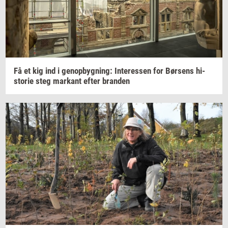
Få et kig ind i
genop­byg­ning:
In­ter­es­sen
for
Bør­sens
hi­
sto­rie
steg
mar­kant
efter
bran­den