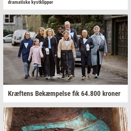
dra­ma­ti­ske
kyst­klip­per
Kræf­tens
Be­kæm­pel­se
fik
64.800
kro­ner