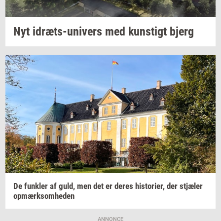
Nyt
idræts-​univers
med
kun­stigt
bjerg
De
funk­ler
af guld, men det er deres
hi­sto­ri­er,
der
stjæ­ler
op­mærk­som­he­den
ANNONCE