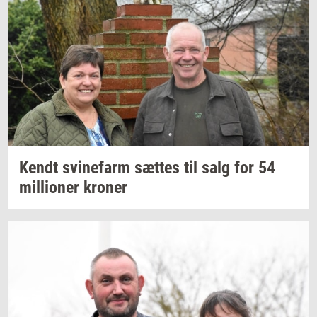
Kendt
svi­ne­farm
sæt­tes
til salg for 54
mil­li­o­ner
kro­ner