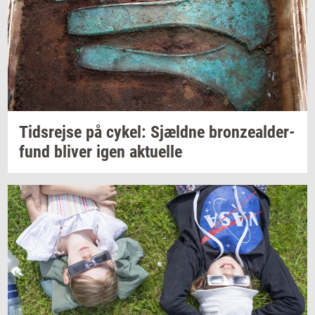
Tids­rej­se
på
cykel:
Sjæld­ne
bronzealder-​
fund
bli­ver
igen
ak­tu­el­le