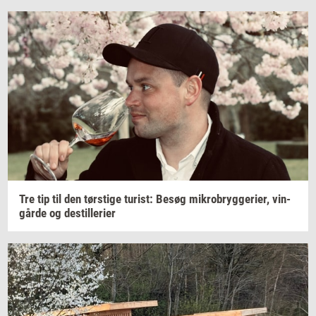
Tre tip til den
tørsti­ge
turist:
Besøg
mi­kro­bryg­ge­ri­er,
vin­
går­de
og
destil­le­ri­er