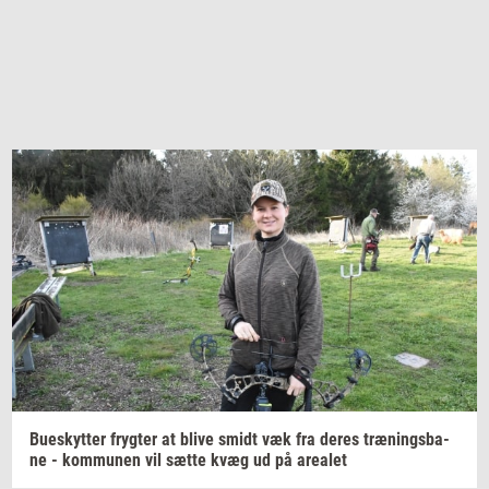
Bu­e­skyt­ter
fryg­ter
at blive smidt væk fra deres
træ­nings­ba­
ne
-
kom­mu­nen
vil sætte kvæg ud på
are­a­let