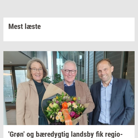
Mest læste
'Grøn'
og
bæ­re­dyg­tig
lands­by
fik
re­gio­