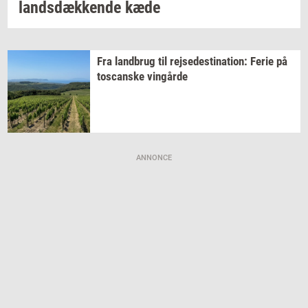
lands­dæk­ken­de
kæde
Fra
land­brug
til
rej­se­desti­na­tion:
Ferie på
toscan­ske
vin­går­de
ANNONCE