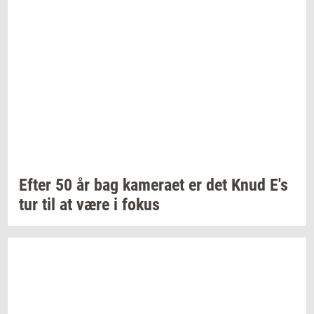
Efter 50 år bag
ka­me­ra­et
er det Knud E's
tur til at være i fokus