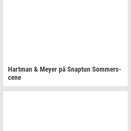
Hart­man
& Meyer på
Snap­tun
Som­mer­s­
ce­ne