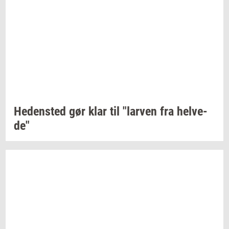
He­den­sted
gør klar til
"lar­ven
fra
hel­ve­
de"