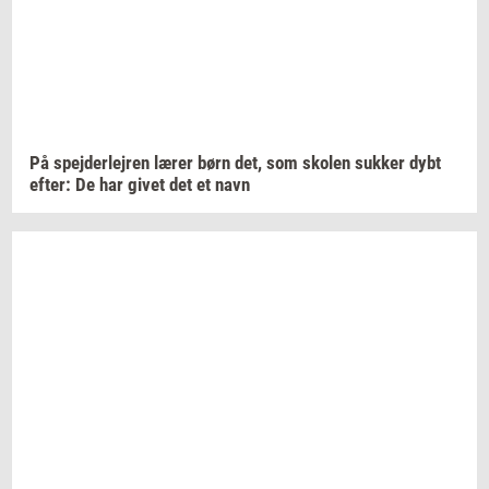
På
spej­der­lej­ren
lærer børn det, som
sko­len
suk­ker
dybt
efter:
De har givet det et navn