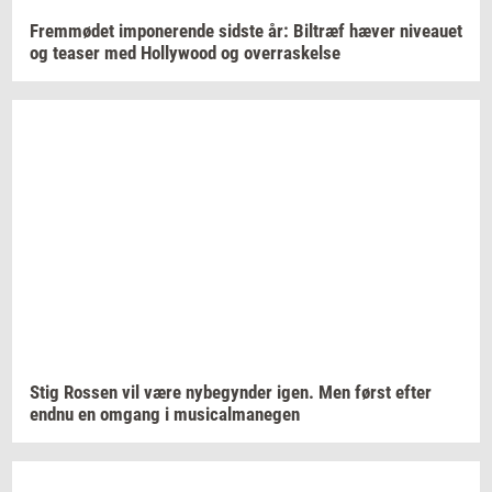
Frem­mø­det
im­po­ne­ren­de
sid­ste
år:
Bil­træf
hæver
ni­veau­et
og
tea­ser
med
Hol­lywood
og
over­ra­skel­se
Stig
Ros­sen
vil være
ny­be­gyn­der
igen. Men først efter
endnu en
om­gang
i
mu­si­cal­ma­ne­gen