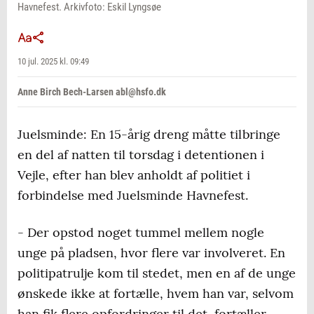
Havnefest. Arkivfoto: Eskil Lyngsøe
10 jul. 2025 kl. 09:49
Anne Birch Bech-Larsen abl@hsfo.dk
Juelsminde: En 15-årig dreng måtte tilbringe
en del af natten til torsdag i detentionen i
Vejle, efter han blev anholdt af politiet i
forbindelse med Juelsminde Havnefest.
- Der opstod noget tummel mellem nogle
unge på pladsen, hvor flere var involveret. En
politipatrulje kom til stedet, men en af de unge
ønskede ikke at fortælle, hvem han var, selvom
han fik flere opfordringer til det, fortæller