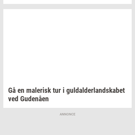
Gå en
ma­le­risk
tur i
gul­dal­der­land­ska­bet
ved
Gu­denå­en
ANNONCE