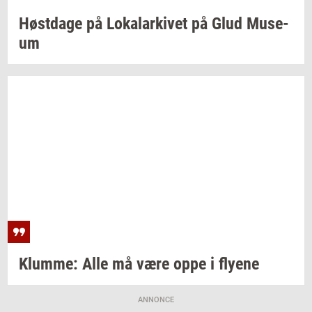
Høst­da­ge
på
Lo­ka­lar­ki­vet
på Glud
Mu­se­
um
Klum­me:
Alle må være oppe i
fly­e­ne
ANNONCE