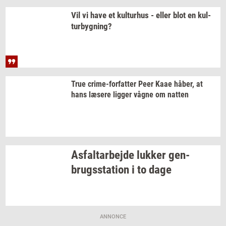
Vil vi have et
kul­tur­hus
- eller blot en
kul­
tur­byg­ning?
True
crime-​forfatter
Peer Kaae
håber,
at
hans
læ­se­re
lig­ger
vågne om
nat­ten
As­fal­t­ar­bej­de
luk­ker
gen­
brugs­sta­tion
i to dage
ANNONCE