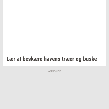
Lær at
be­skæ­re
ha­vens
træer og buske
ANNONCE