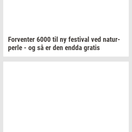
For­ven­ter
6000 til ny
festi­val
ved
na­tur­
per­le
- og så er den endda
gra­tis