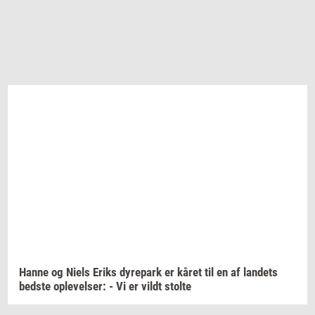
Hanne og Niels Eriks
dy­re­park
er kåret til en af
lan­dets
bed­ste
op­le­vel­ser:
- Vi er vildt
stol­te