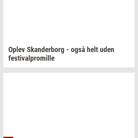
Oplev
Skan­der­borg
- også helt uden
festi­val­pro­mil­le