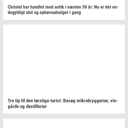
Chri­stel
har
hand­let
med antik i
næ­sten
50 år: Nu er det
en­
de­gyl­digt
slut og
op­hør­s­ud­sal­get
i gang
Tre tip til den
tørsti­ge
turist:
Besøg
mi­kro­bryg­ge­ri­er,
vin­
går­de
og
destil­le­ri­er