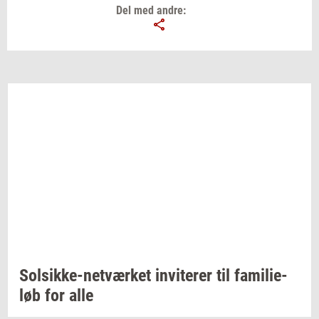
Del med andre:
Solsikke-​netværket
in­vi­te­rer
til
fa­mi­li­e­
løb
for alle