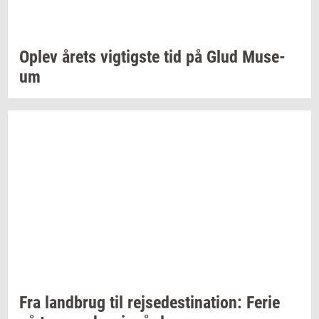
Oplev årets
vig­tig­ste
tid på Glud
Mu­se­
um
Fra
land­brug
til
rej­se­desti­na­tion:
Ferie