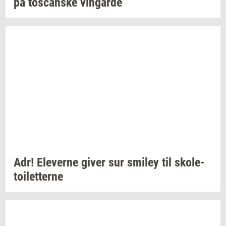
på
toscan­ske
vin­går­de
Adr!
Ele­ver­ne
giver sur
smiley
til
sko­le­
toilet­ter­ne