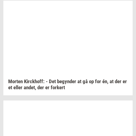
Mor­ten
Kirck­hoff:
- Det
be­gyn­der
at gå op for én, at der er
et eller
andet,
der er
for­kert