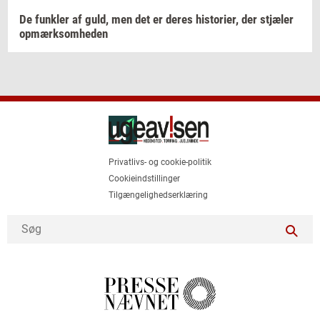
De
funk­ler
af guld, men det er deres
hi­sto­ri­er,
der
stjæ­ler
op­mærk­som­he­den
Privatlivs- og cookie-politik
Cookieindstillinger
Tilgængelighedserklæring