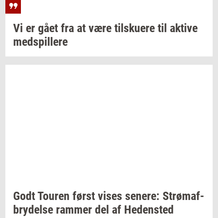
Vi er gået fra at være
til­sku­e­re
til
ak­ti­ve
med­spil­le­re
Godt
Tou­ren
først vises
se­ne­re:
Strø­maf­
bry­del­se
ram­mer
del af
He­den­sted