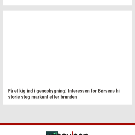
Få et kig ind i
genop­byg­ning:
In­ter­es­sen
for
Bør­sens
hi­
sto­rie
steg
mar­kant
efter
bran­den