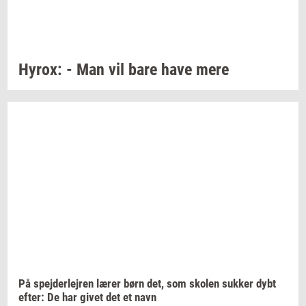
Hyrox:
- Man vil bare have mere
På
spej­der­lej­ren
lærer børn det, som
sko­len
suk­ker
dybt
efter:
De har givet det et navn