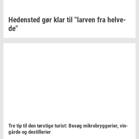
He­den­sted
gør klar til
"lar­ven
fra
hel­ve­
de"
Tre tip til den
tørsti­ge
turist:
Besøg
mi­kro­bryg­ge­ri­er,
vin­
går­de
og
destil­le­ri­er