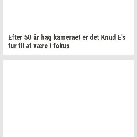
Efter 50 år bag
ka­me­ra­et
er det Knud E's
tur til at være i fokus