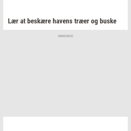
Lær at
be­skæ­re
ha­vens
træer og buske
ANNONCE