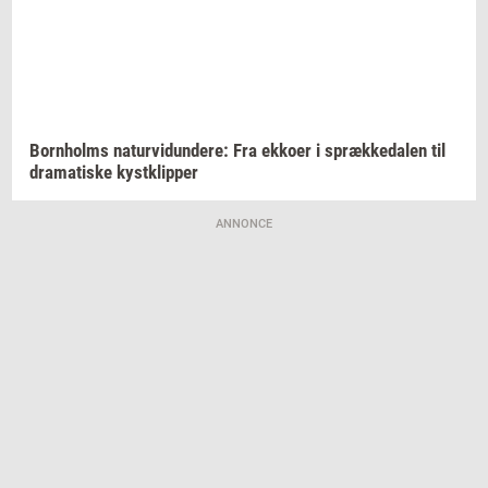
Born­holms
na­tur­vi­dun­de­re:
Fra
ek­ko­er
i
spræk­ke­da­len
til
dra­ma­ti­ske
kyst­klip­per
ANNONCE