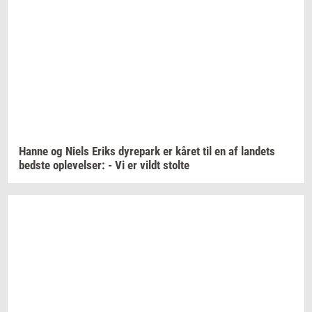
Hanne og Niels Eriks
dy­re­park
er kåret til en af
lan­dets
bed­ste
op­le­vel­ser:
- Vi er vildt
stol­te