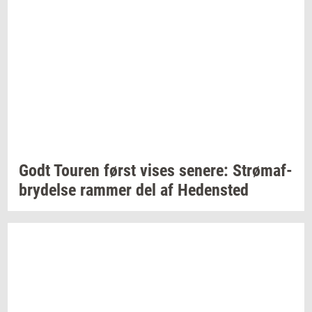
Godt
Tou­ren
først vises
se­ne­re:
Strø­maf­
bry­del­se
ram­mer
del af
He­den­sted