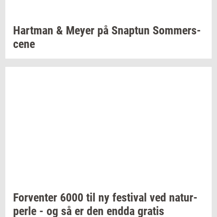
Hart­man
& Meyer på
Snap­tun
Som­mer­s­
ce­ne
For­ven­ter
6000 til ny
festi­val
ved
na­tur­
per­le
- og så er den endda
gra­tis