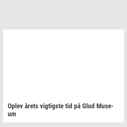
Oplev årets
vig­tig­ste
tid på Glud
Mu­se­
um