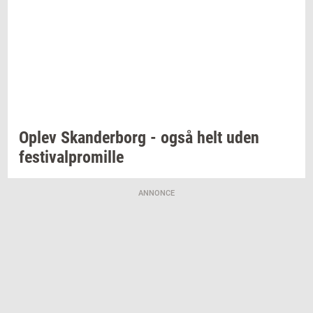
Oplev
Skan­der­borg
- også helt uden
festi­val­pro­mil­le
ANNONCE