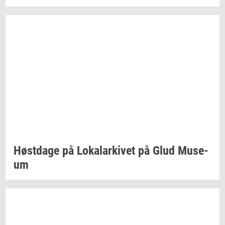
Høst­da­ge
på
Lo­ka­lar­ki­vet
på Glud
Mu­se­
um