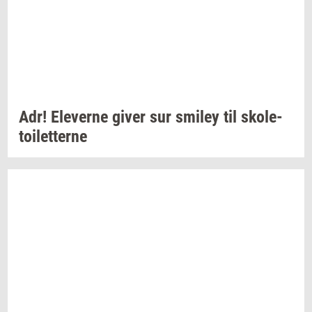
Adr!
Ele­ver­ne
giver sur
smiley
til
sko­le­
toilet­ter­ne