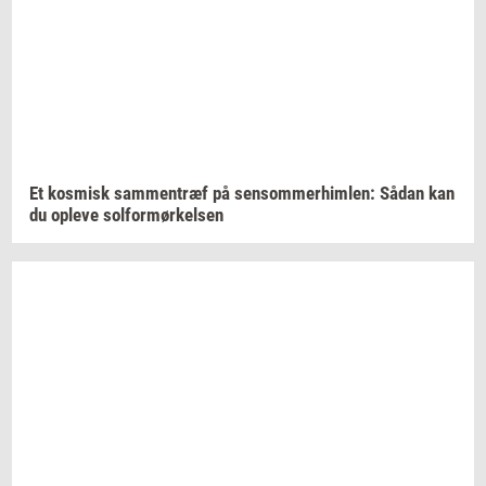
Et
kos­misk
sam­men­træf
på
sen­som­mer­him­len:
Sådan kan
du
op­le­ve
sol­for­mør­kel­sen