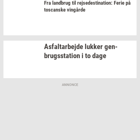
Fra
land­brug
til
rej­se­desti­na­tion:
Ferie på
toscan­ske
vin­går­de
As­fal­t­ar­bej­de
luk­ker
gen­
brugs­sta­tion
i to dage
ANNONCE