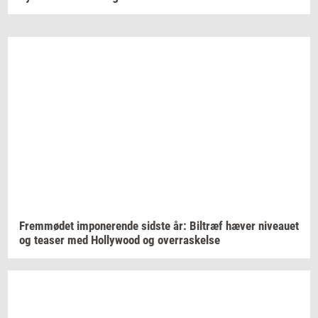
Frem­mø­det
im­po­ne­ren­de
sid­ste
år:
Bil­træf
hæver
ni­veau­et
og
tea­ser
med
Hol­lywood
og
over­ra­skel­se