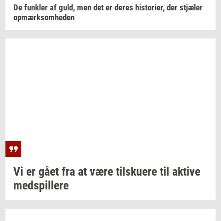
De
funk­ler
af guld, men det er deres
hi­sto­ri­er,
der
stjæ­ler
op­mærk­som­he­den
Vi er gået fra at være
til­sku­e­re
til
ak­ti­ve
med­spil­le­re