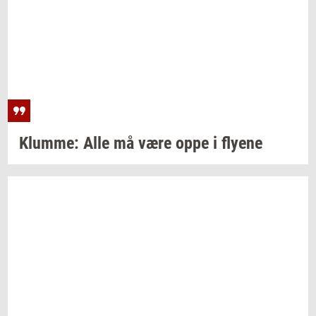
Klum­me:
Alle må være oppe i
fly­e­ne