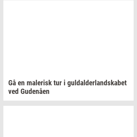
Gå en
ma­le­risk
tur i
gul­dal­der­land­ska­bet
ved
Gu­denå­en