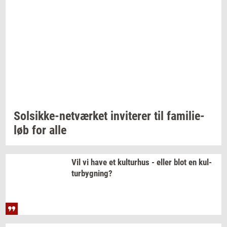
Solsikke-​netværket
in­vi­te­rer
til
fa­mi­li­e­
løb
for alle
Vil vi have et
kul­tur­hus
- eller blot en
kul­
tur­byg­ning?