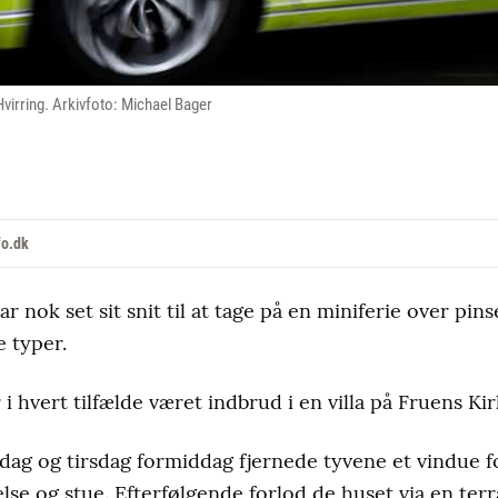
i Hvirring. Arkivfoto: Michael Bager
fo.dk
r nok set sit snit til at tage på en miniferie over pi
e typer.
 i hvert tilfælde været indbrud i en villa på Fruens Kir
dag og tirsdag formiddag fjernede tyvene et vindue f
lse og stue. Efterfølgende forlod de huset via en ter