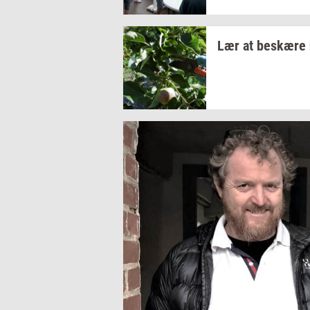
Lær at
be­skæ­re