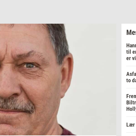
Mes
Hann
til 
er v
Asfa
to d
Frem
Bilt
Holl
Lær 