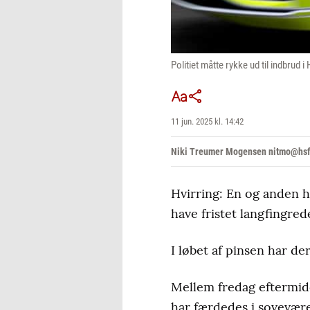
Politiet måtte rykke ud til indbrud 
11 jun. 2025 kl. 14:42
Niki Treumer Mogensen nitmo@hs
Hvirring: En og anden ha
have fristet langfingred
I løbet af pinsen har der
Mellem fredag eftermid
har færdedes i sovevære