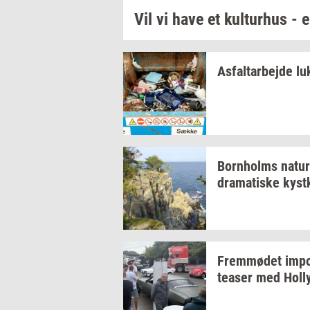
Vil vi have et
kul­tur­hus
- e
As­fal­t­ar­bej­de
lu
Born­holms
na­tur
dra­ma­ti­ske
kyst­
Frem­mø­det
im­po
tea­ser
med
Hol­