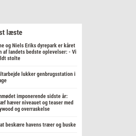
t læste
e og Niels Eriks dyrepark er kåret
en af landets bedste oplevelser: - Vi
ildt stolte
ltarbejde lukker genbrugsstation i
age
mødet imponerende sidste år:
ræf hæver niveauet og teaser med
ywood og overraskelse
at beskære havens træer og buske