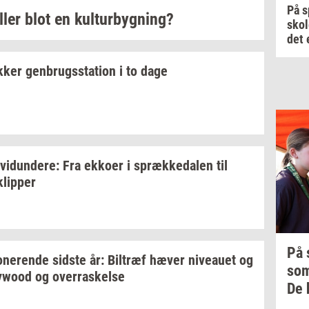
På s
ller blot en
kul­tur­byg­ning?
skol
det 
k­ker
gen­brugs­sta­tion
i to dage
­vi­dun­de­re:
Fra
ek­ko­er
i
spræk­ke­da­len
til
klip­per
På
­ne­ren­de
sid­ste
år:
Bil­træf
hæver
ni­veau­et
og
so
lywood
og
over­ra­skel­se
De 