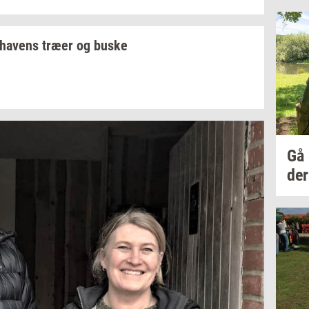
ha­vens
træer og buske
Gå
der