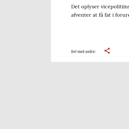
Det oplyser vicepolitiins
afventer at få fat i foru
Del med andre: