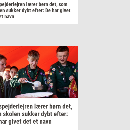
pejderlejren lærer børn det, som
en sukker dybt efter: De har givet
et navn
spej­der­lej­ren
lærer børn det,
m
sko­len
suk­ker
dybt
efter:
har givet det et navn