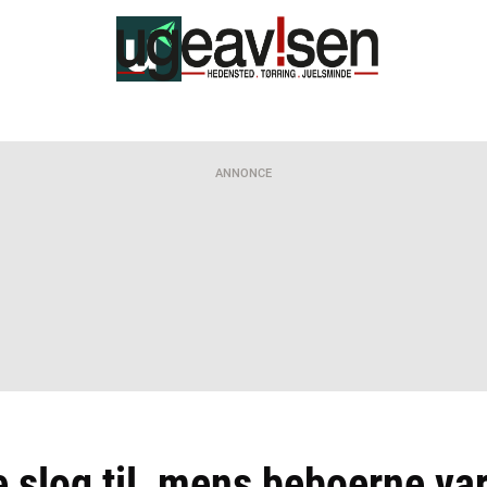
ANNONCE
 slog til, mens beboerne var