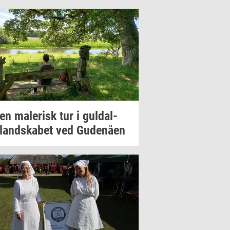
 en
ma­le­risk
tur i
gul­dal­
­land­ska­bet
ved
Gu­denå­en