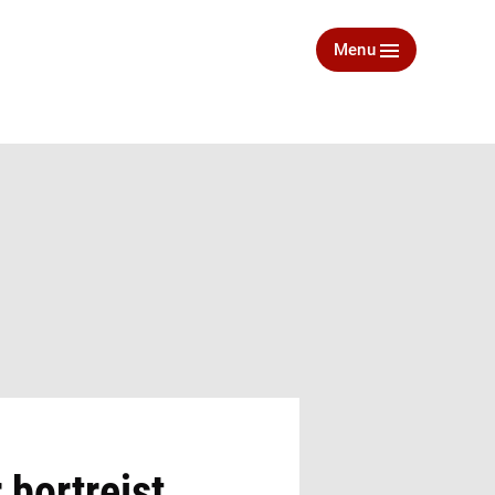
Menu
 bortrejst