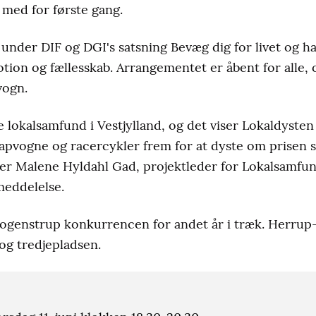
med for første gang.
under DIF og DGI's satsning Bevæg dig for livet og har
on og fællesskab. Arrangementet er åbent for alle, o
vogn.
e lokalsamfund i Vestjylland, og det viser Lokaldysten
klapvogne og racercykler frem for at dyste om pris
ger Malene Hyldahl Gad, projektleder for Lokalsamfu
meddelelse.
Mogenstrup konkurrencen for andet år i træk. Herru
og tredjepladsen.