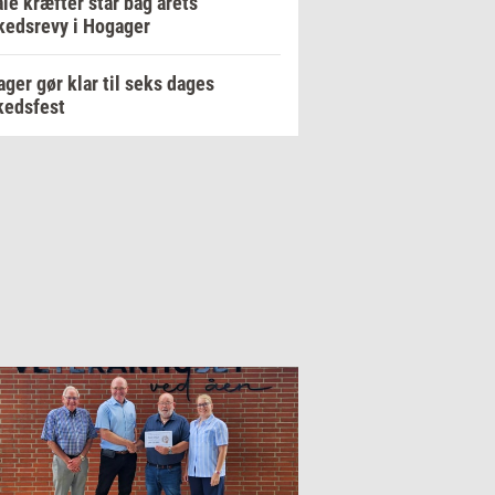
le kræfter står bag årets
edsrevy i Hogager
ger gør klar til seks dages
kedsfest