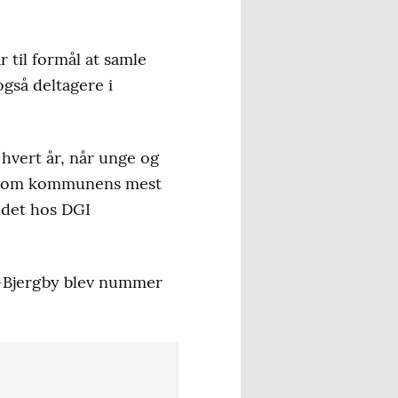
 til formål at samle
gså deltagere i
 hvert år, når unge og
en som kommunens mest
ndet hos DGI
p-Bjergby blev nummer