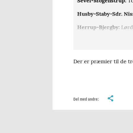
Sevel-Mogenstrup:
To
Husby-Staby-Sdr. Ni
Herrup-Bjergby:
Lørda
Idom-Råsted:
Lørdag 2
Naur-Sir-Krunderup:
Der er præmier til de 
Del med andre: