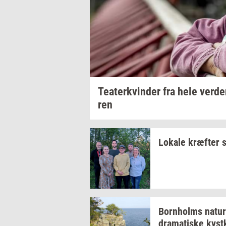
Te­a­ter­kvin­der
fra hele
ver­d
ren
Lo­ka­le
kræf­ter
s
Born­holms
na­tur
dra­ma­ti­ske
kyst­