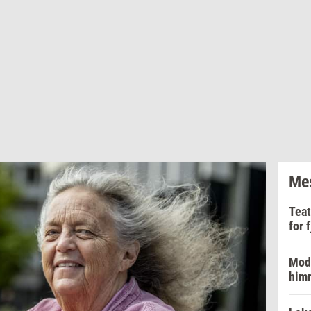
Mes
Teat
for 
Mode
him