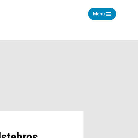
Menu
lstebros