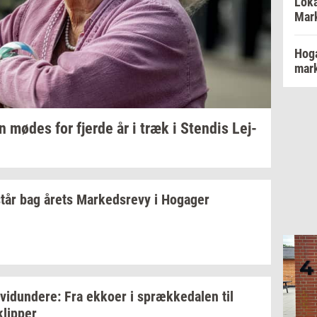
Loka
Mark
Hoga
mar
en
mødes for
fjer­de
år i træk i
Sten­dis
Lej­
tår bag årets
Mar­keds­revy
i
Ho­ga­ger
­vi­dun­de­re:
Fra
ek­ko­er
i
spræk­ke­da­len
til
klip­per