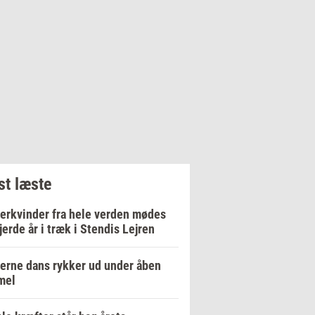
t læste
erkvinder fra hele verden mødes
fjerde år i træk i Stendis Lejren
rne dans rykker ud under åben
mel