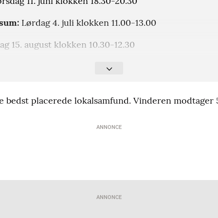
rsdag 11. juni klokken 18.30-20.30
ssum:
Lørdag 4. juli klokken 11.00-13.00
g 15. august klokken 10.30-12.30
2. august klokken 11.00-13.00
Lørdag 22. august klokken 14.00-16.00
tre bedst placerede lokalsamfund. Vinderen modtager 
ANNONCE
ANNONCE