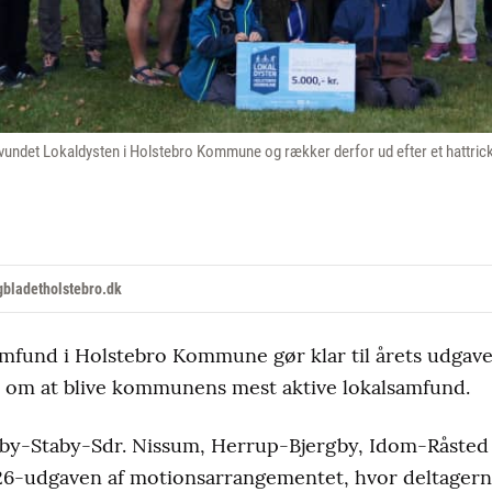
vundet Lokaldysten i Holstebro Kommune og rækker derfor ud efter et hattrick
bladetholstebro.dk
amfund i Holstebro Kommune gør klar til årets udgave
 om at blive kommunens mest aktive lokalsamfund.
by-Staby-Sdr. Nissum, Herrup-Bjergby, Idom-Råsted
6-udgaven af motionsarrangementet, hvor deltagerne i