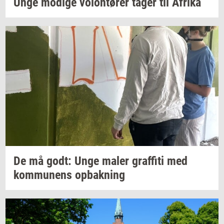
Unge
mo­di­ge
vo­lontø­rer
tager til
Afri­ka
De må godt: Unge maler
graf­fi­ti
med
kom­mu­nens
op­bak­ning