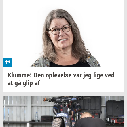
Klum­me:
Den
op­le­vel­se
var jeg lige ved
at gå glip af