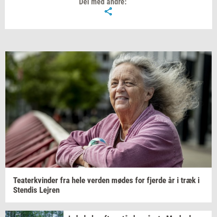
Del med andre:
Te­a­ter­kvin­der
fra hele
ver­den
mødes for
fjer­de
år i træk i
Sten­dis
Lej­ren