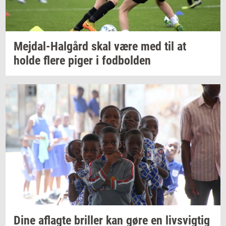
Mejdal-​Halgård
skal være med til at
holde flere piger i
fod­bol­den
Dine
af­lag­te
bril­ler
kan gøre en
livsvig­tig