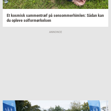
Et
kos­misk
sam­men­træf
på
sen­som­mer­him­len:
Sådan kan
du
op­le­ve
sol­for­mør­kel­sen
ANNONCE