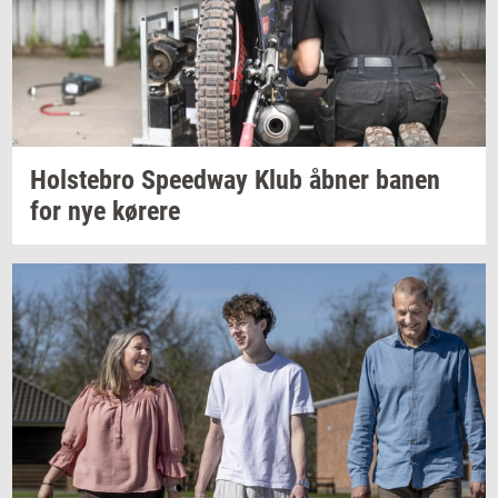
Holste­bro
Spe­edway
Klub åbner banen
for nye
kø­re­re