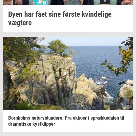
Byen har fået sine
før­ste
kvin­de­li­ge
væg­te­re
Born­holms
na­tur­vi­dun­de­re:
Fra
ek­ko­er
i
spræk­ke­da­len
til
dra­ma­ti­ske
kyst­klip­per