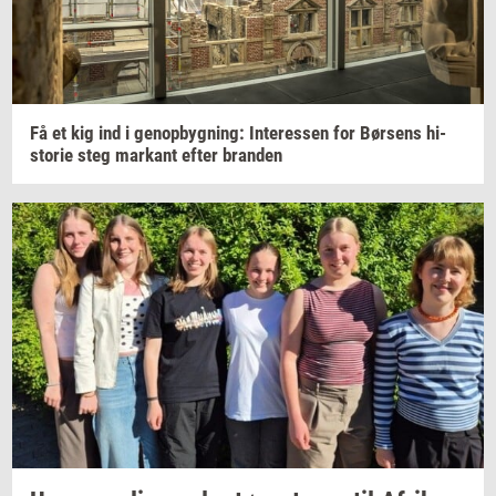
Få et kig ind i
genop­byg­ning:
In­ter­es­sen
for
Bør­sens
hi­
sto­rie
steg
mar­kant
efter
bran­den