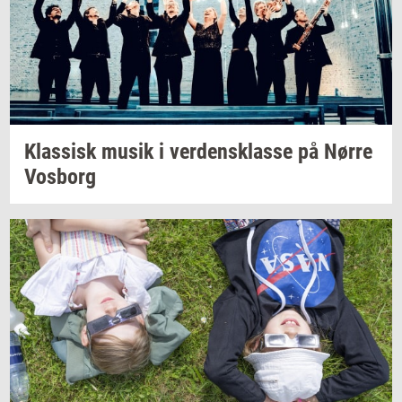
Klas­sisk
musik i
ver­dens­klas­se
på Nørre
Vos­borg