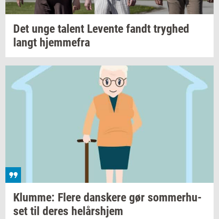
Det unge
ta­lent
Le­ven­te
fandt
tryg­hed
langt
hjem­me­fra
Klum­me: Flere
dan­ske­re
gør
som­mer­hu­
set
til deres
helårs­hjem