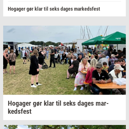
Hogager gør klar til seks dages markedsfest
Ho­ga­ger
gør klar til seks dages
mar­
keds­fest