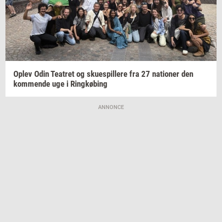
Oplev Odin
Te­a­tret
og
sku­e­spil­le­re
fra 27
na­tio­ner
den
kom­men­de
uge i
Ring­kø­bing
ANNONCE