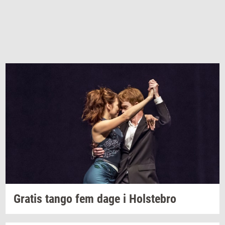
Gra­tis
tango fem dage i
Holste­bro