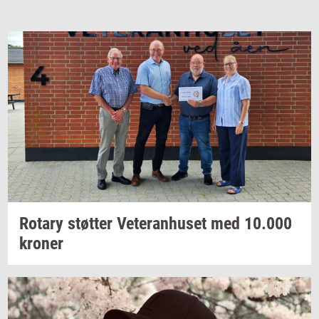
Ro­tary
støt­ter
Ve­te­ran­hu­set
med
10.000
kro­ner