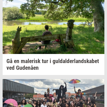
Gå en
ma­le­risk
tur i
gul­dal­der­land­ska­bet
ved
Gu­denå­en