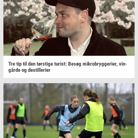
Tre tip til den
tørsti­ge
turist:
Besøg
mi­kro­bryg­ge­ri­er,
vin­
går­de
og
destil­le­ri­er