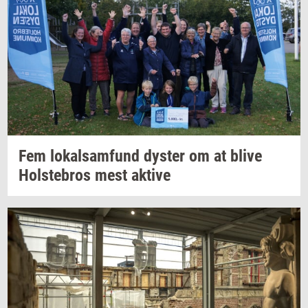
Fem
lo­kal­sam­fund
dy­ster
om at blive
Holste­bros
mest
ak­ti­ve