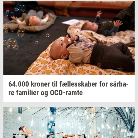
64.000
kro­ner
til
fæl­les­ska­ber
for
sår­ba­
re
fa­mi­li­er
og
OCD-​ramte