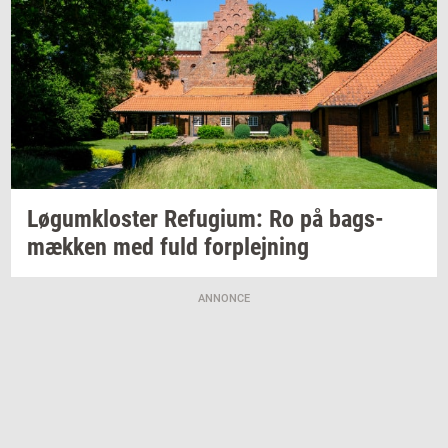
Løgum­klo­ster
Re­fu­gi­um:
Ro på
bags­
mæk­ken
med fuld
for­plej­ning
ANNONCE