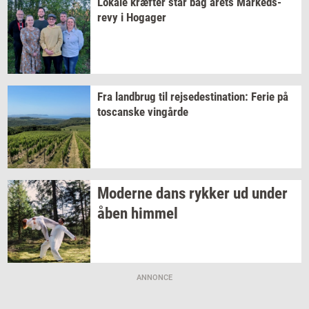
Lo­ka­le
kræf­ter
står bag årets
Mar­keds­
revy
i
Ho­ga­ger
Fra
land­brug
til
rej­se­desti­na­tion:
Ferie på
toscan­ske
vin­går­de
Mo­der­ne dans
ryk­ker
ud under
åben
him­mel
ANNONCE