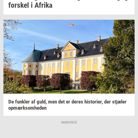
for­skel
i
Afri­ka
De
funk­ler
af guld, men det er deres
hi­sto­ri­er,
der
stjæ­ler
op­mærk­som­he­den
ANNONCE