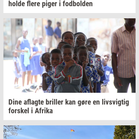
holde flere piger i
fod­bol­den
Dine
af­lag­te
bril­ler
kan gøre en
livsvig­tig
for­skel
i
Afri­ka