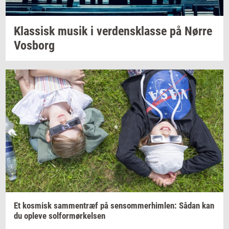
Klas­sisk
musik i
ver­dens­klas­se
på Nørre
Vos­borg
Et
kos­misk
sam­men­træf
på
sen­som­mer­him­len:
Sådan kan
du
op­le­ve
sol­for­mør­kel­sen