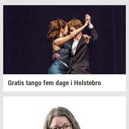
Gra­tis
tango fem dage i
Holste­bro