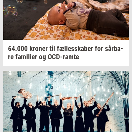
64.000
kro­ner
til
fæl­les­ska­ber
for
sår­ba­
re
fa­mi­li­er
og
OCD-​ramte