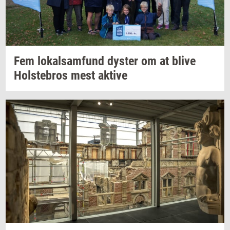
Fem
lo­kal­sam­fund
dy­ster
om at blive
Holste­bros
mest
ak­ti­ve