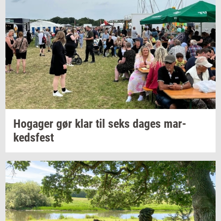
Ho­ga­ger
gør klar til seks dages
mar­
keds­fest