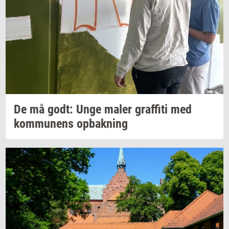
De må godt: Unge maler
graf­fi­ti
med
kom­mu­nens
op­bak­ning