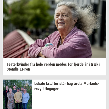
Te­a­ter­kvin­der
fra hele
ver­den
mødes for
fjer­de
år i træk i
Sten­dis
Lej­ren
Lo­ka­le
kræf­ter
står bag årets
Mar­keds­
revy
i
Ho­ga­ger