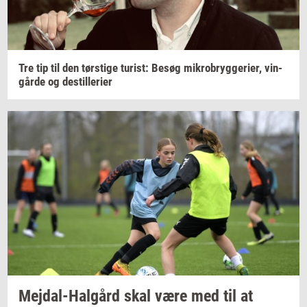
Tre tip til den
tørsti­ge
turist:
Besøg
mi­kro­bryg­ge­ri­er,
vin­
går­de
og
destil­le­ri­er
Mejdal-​Halgård
skal være med til at