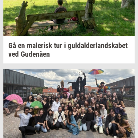
Gå en
ma­le­risk
tur i
gul­dal­der­land­ska­bet
ved
Gu­denå­en