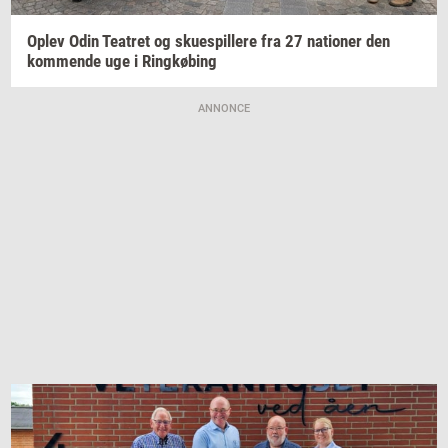
Oplev Odin
Te­a­tret
og
sku­e­spil­le­re
fra 27
na­tio­ner
den
kom­men­de
uge i
Ring­kø­bing
ANNONCE