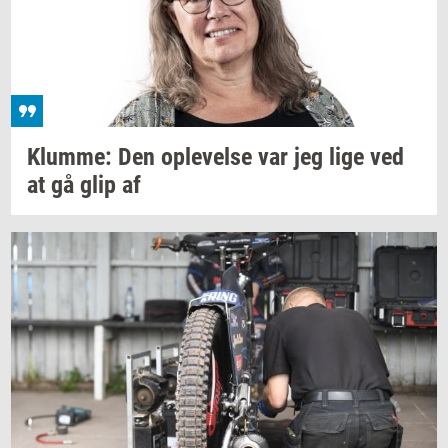
Klum­me:
Den
op­le­vel­se
var jeg lige ved
at gå glip af