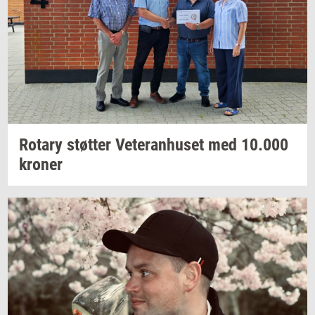
Ro­tary
støt­ter
Ve­te­ran­hu­set
med
10.000
kro­ner