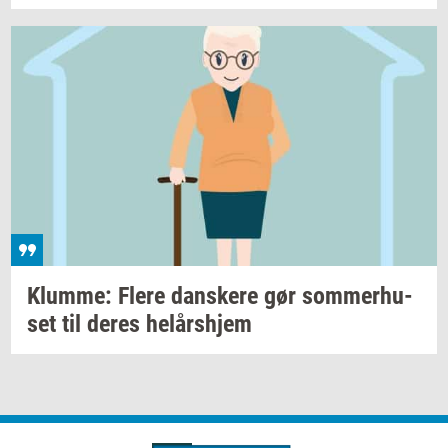
Klum­me: Flere
dan­ske­re
gør
som­mer­hu­
set
til deres
helårs­hjem