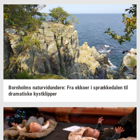
Born­holms
na­tur­vi­dun­de­re:
Fra
ek­ko­er
i
spræk­ke­da­len
til
dra­ma­ti­ske
kyst­klip­per