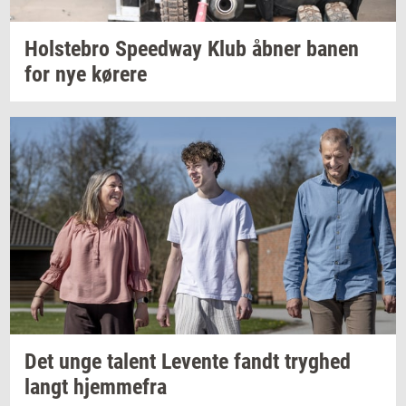
Holste­bro
Spe­edway
Klub åbner banen
for nye
kø­re­re
Det unge
ta­lent
Le­ven­te
fandt
tryg­hed
langt
hjem­me­fra