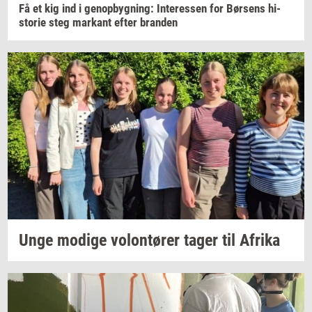
Få et kig ind i
genop­byg­ning:
In­ter­es­sen
for
Bør­sens
hi­
sto­rie
steg
mar­kant
efter
bran­den
Unge
mo­di­ge
vo­lontø­rer
tager til
Afri­ka