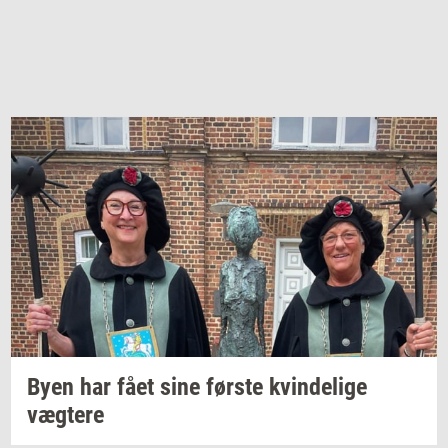
Byen har fået sine
før­ste
kvin­de­li­ge
væg­te­re