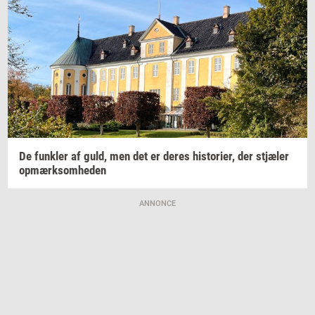
De
funk­ler
af guld, men det er deres
hi­sto­ri­er,
der
stjæ­ler
op­mærk­som­he­den
ANNONCE