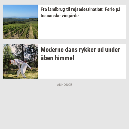
Fra
land­brug
til
rej­se­desti­na­tion:
Ferie på
toscan­ske
vin­går­de
Mo­der­ne dans
ryk­ker
ud under
åben
him­mel
ANNONCE