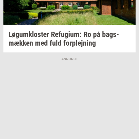
Løgum­klo­ster
Re­fu­gi­um:
Ro på
bags­
mæk­ken
med fuld
for­plej­ning
ANNONCE