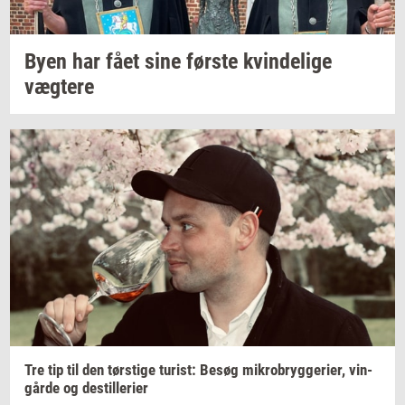
Byen har fået sine
før­ste
kvin­de­li­ge
væg­te­re
Tre tip til den
tørsti­ge
turist:
Besøg
mi­kro­bryg­ge­ri­er,
vin­
går­de
og
destil­le­ri­er