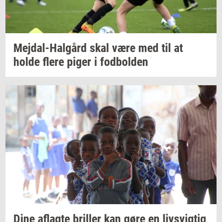
Mejdal-​Halgård
skal være med til at
holde flere piger i
fod­bol­den
Dine
af­lag­te
bril­ler
kan gøre en
livsvig­tig