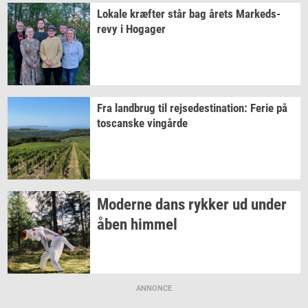
Lo­ka­le
kræf­ter
står bag årets
Mar­keds­
revy
i
Ho­ga­ger
Fra
land­brug
til
rej­se­desti­na­tion:
Ferie på
toscan­ske
vin­går­de
Mo­der­ne dans
ryk­ker
ud under
åben
him­mel
ANNONCE