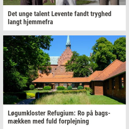
Det unge
ta­lent
Le­ven­te
fandt
tryg­hed
langt
hjem­me­fra
Løgum­klo­ster
Re­fu­gi­um:
Ro på
bags­
mæk­ken
med fuld
for­plej­ning