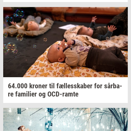
64.000
kro­ner
til
fæl­les­ska­ber
for
sår­ba­
re
fa­mi­li­er
og
OCD-​ramte