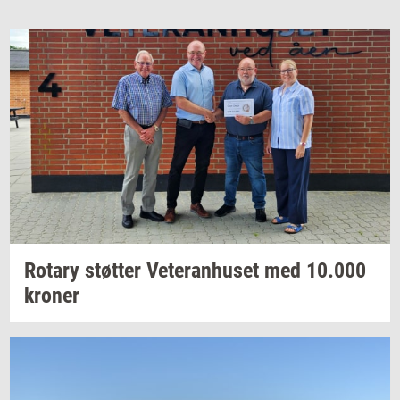
Ro­tary
støt­ter
Ve­te­ran­hu­set
med
10.000
kro­ner