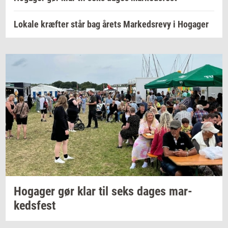
Lokale kræfter står bag årets Markedsrevy i Hogager
Ho­ga­ger
gør klar til seks dages
mar­
keds­fest