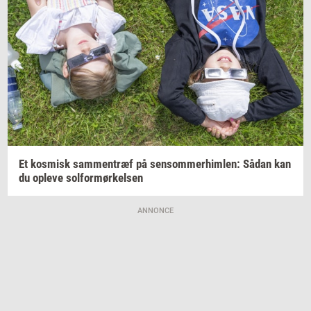
Et
kos­misk
sam­men­træf
på
sen­som­mer­him­len:
Sådan kan
du
op­le­ve
sol­for­mør­kel­sen
ANNONCE