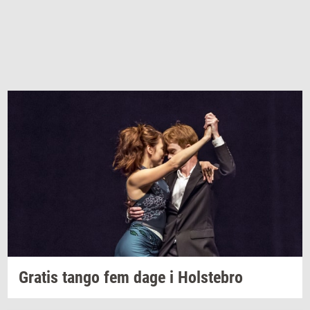
Gra­tis
tango fem dage i
Holste­bro