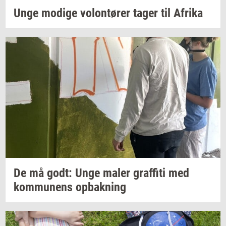
Unge
mo­di­ge
vo­lontø­rer
tager til
Afri­ka
De må godt: Unge maler
graf­fi­ti
med
kom­mu­nens
op­bak­ning