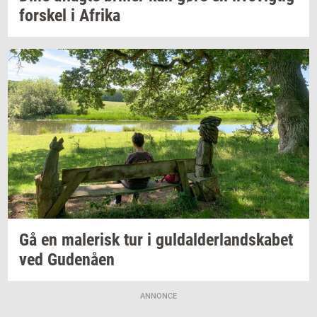
for­skel
i
Afri­ka
Gå en
ma­le­risk
tur i
gul­dal­der­land­ska­bet
ved
Gu­denå­en
ANNONCE