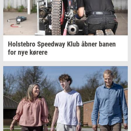
Holste­bro
Spe­edway
Klub åbner banen
for nye
kø­re­re