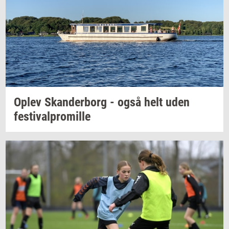
Oplev
Skan­der­borg
- også helt uden
festi­val­pro­mil­le