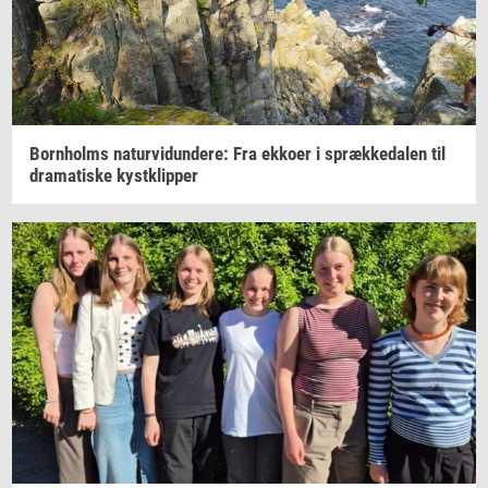
Born­holms
na­tur­vi­dun­de­re:
Fra
ek­ko­er
i
spræk­ke­da­len
til
dra­ma­ti­ske
kyst­klip­per