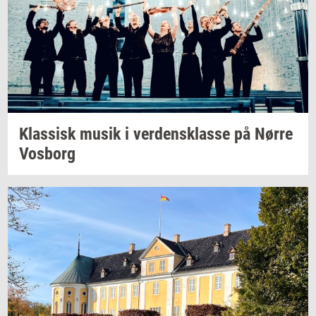
Klas­sisk
musik i
ver­dens­klas­se
på Nørre
Vos­borg