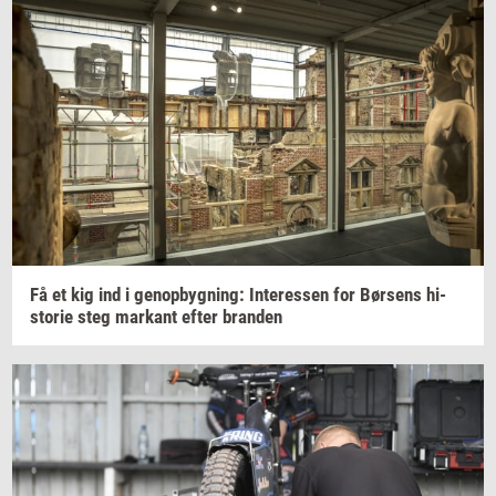
Få et kig ind i
genop­byg­ning:
In­ter­es­sen
for
Bør­sens
hi­
sto­rie
steg
mar­kant
efter
bran­den