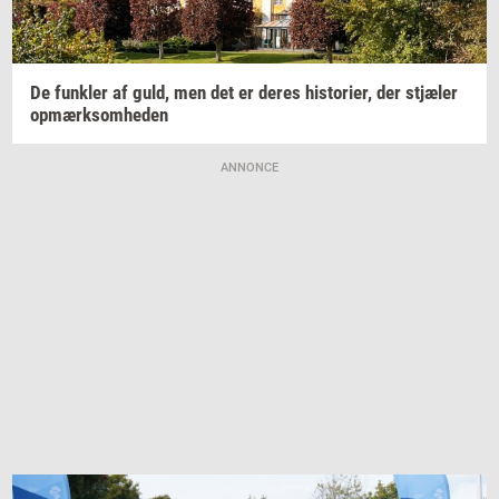
De
funk­ler
af guld, men det er deres
hi­sto­ri­er,
der
stjæ­ler
op­mærk­som­he­den
ANNONCE