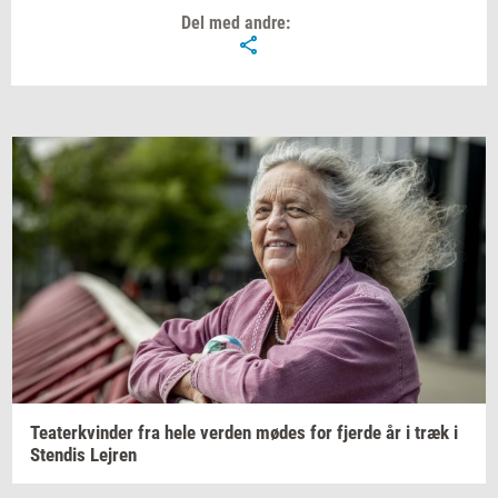
Del med andre:
Te­a­ter­kvin­der
fra hele
ver­den
mødes for
fjer­de
år i træk i
Sten­dis
Lej­ren