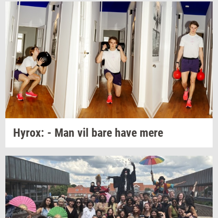
Hyrox:
- Man vil bare have mere