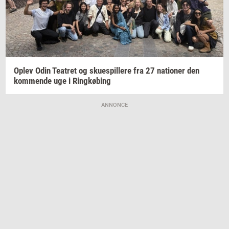
Oplev Odin
Te­a­tret
og
sku­e­spil­le­re
fra 27
na­tio­ner
den
kom­men­de
uge i
Ring­kø­bing
ANNONCE