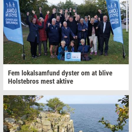
Fem
lo­kal­sam­fund
dy­ster
om at blive
Holste­bros
mest
ak­ti­ve