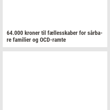
64.000
kro­ner
til
fæl­les­ska­ber
for
sår­ba­
re
fa­mi­li­er
og
OCD-​ramte