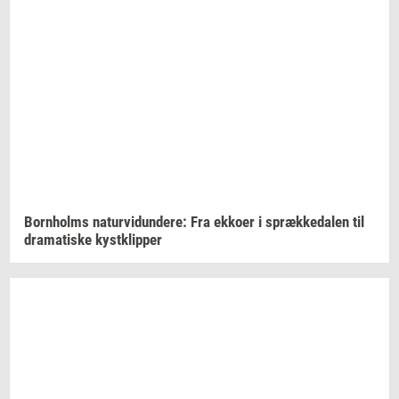
Born­holms
na­tur­vi­dun­de­re:
Fra
ek­ko­er
i
spræk­ke­da­len
til
dra­ma­ti­ske
kyst­klip­per