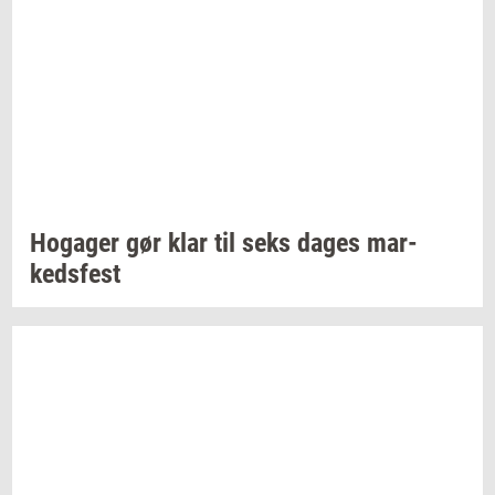
Ho­ga­ger
gør klar til seks dages
mar­
keds­fest