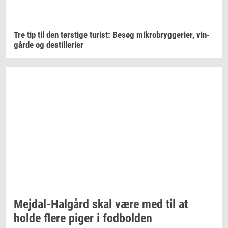
Tre tip til den
tørsti­ge
turist:
Besøg
mi­kro­bryg­ge­ri­er,
vin­
går­de
og
destil­le­ri­er
Mejdal-​Halgård
skal være med til at
holde flere piger i
fod­bol­den