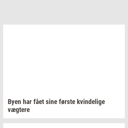
Byen har fået sine
før­ste
kvin­de­li­ge
væg­te­re