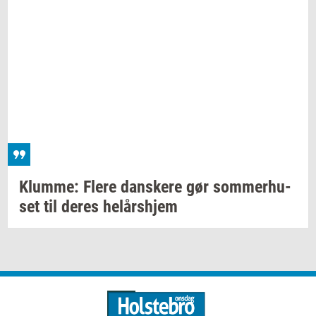
Klum­me: Flere
dan­ske­re
gør
som­mer­hu­
set
til deres
helårs­hjem