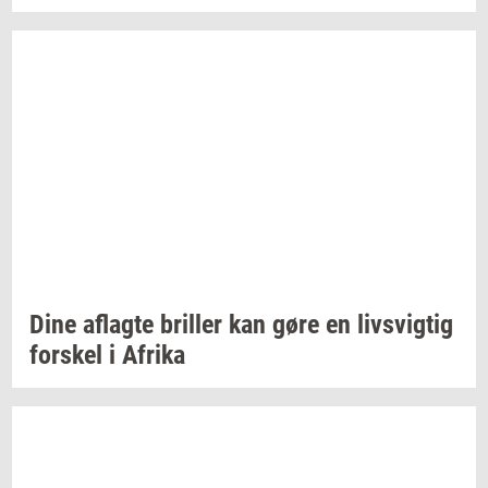
Dine
af­lag­te
bril­ler
kan gøre en
livsvig­tig
for­skel
i
Afri­ka