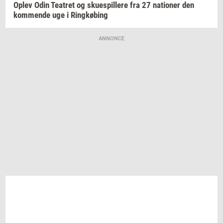
Oplev Odin
Te­a­tret
og
sku­e­spil­le­re
fra 27
na­tio­ner
den
kom­men­de
uge i
Ring­kø­bing
ANNONCE