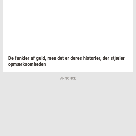
De
funk­ler
af guld, men det er deres
hi­sto­ri­er,
der
stjæ­ler
op­mærk­som­he­den
ANNONCE