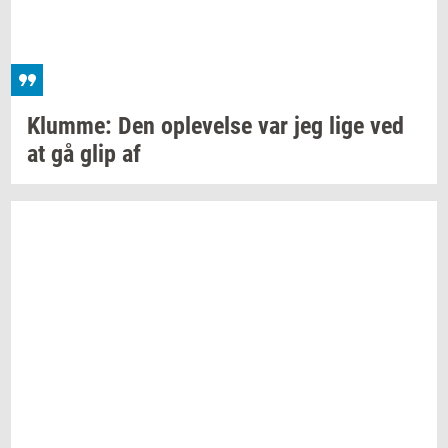
Klum­me:
Den
op­le­vel­se
var jeg lige ved
at gå glip af