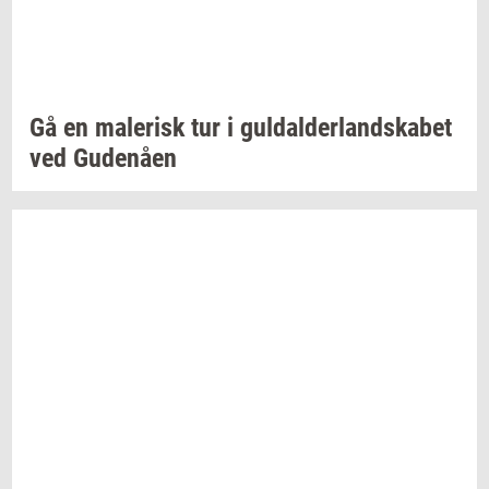
Gå en
ma­le­risk
tur i
gul­dal­der­land­ska­bet
ved
Gu­denå­en