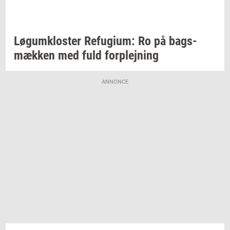
Løgum­klo­ster
Re­fu­gi­um:
Ro på
bags­
mæk­ken
med fuld
for­plej­ning
ANNONCE