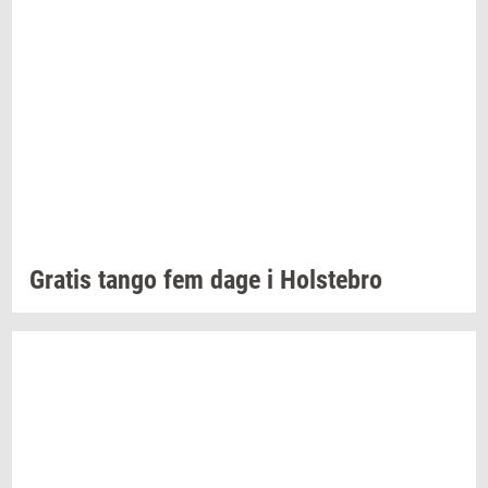
Gra­tis
tango fem dage i
Holste­bro