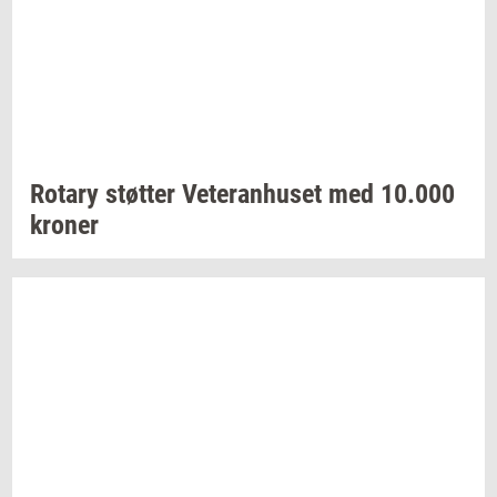
Ro­tary
støt­ter
Ve­te­ran­hu­set
med
10.000
kro­ner