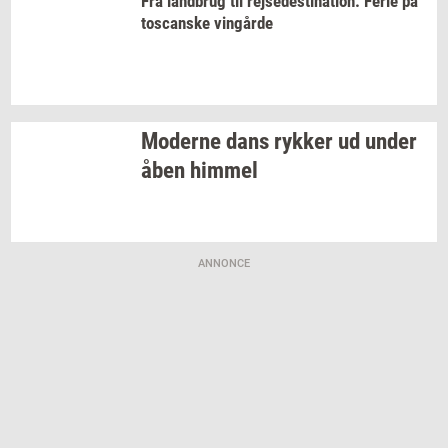
Fra
land­brug
til
rej­se­desti­na­tion:
Ferie på
toscan­ske
vin­går­de
Mo­der­ne dans
ryk­ker
ud under
åben
him­mel
ANNONCE