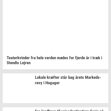
Te­a­ter­kvin­der
fra hele
ver­den
mødes for
fjer­de
år i træk i
Sten­dis
Lej­ren
Lo­ka­le
kræf­ter
står bag årets
Mar­keds­
revy
i
Ho­ga­ger