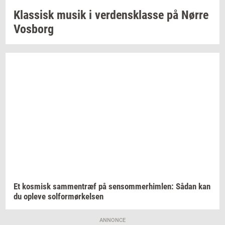
Klas­sisk
musik i
ver­dens­klas­se
på Nørre
Vos­borg
Et
kos­misk
sam­men­træf
på
sen­som­mer­him­len:
Sådan kan
du
op­le­ve
sol­for­mør­kel­sen
ANNONCE