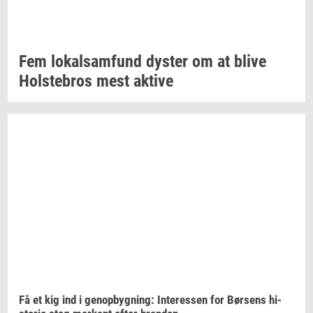
Fem
lo­kal­sam­fund
dy­ster
om at blive
Holste­bros
mest
ak­ti­ve
Få et kig ind i
genop­byg­ning:
In­ter­es­sen
for
Bør­sens
hi­