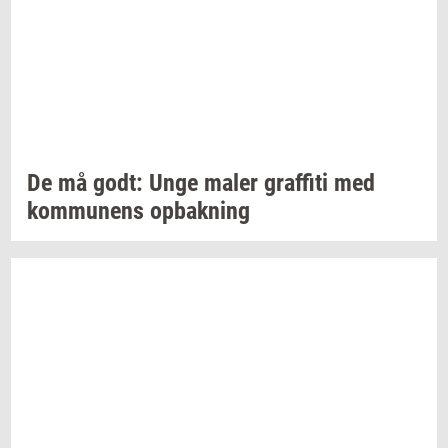
De må godt: Unge maler
graf­fi­ti
med
kom­mu­nens
op­bak­ning