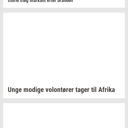
sto­rie
steg
mar­kant
efter
bran­den
Unge
mo­di­ge
vo­lontø­rer
tager til
Afri­ka