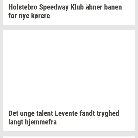
Holste­bro
Spe­edway
Klub åbner banen
for nye
kø­re­re
Det unge
ta­lent
Le­ven­te
fandt
tryg­hed
langt
hjem­me­fra