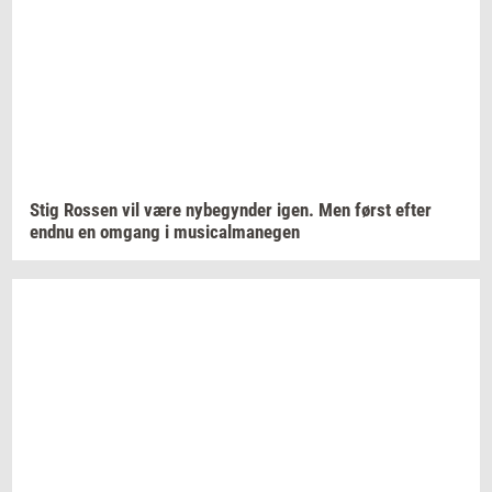
Stig
Ros­sen
vil være
ny­be­gyn­der
igen. Men først efter
endnu en
om­gang
i
mu­si­cal­ma­ne­gen