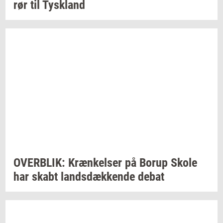
rør
til
Tys­kland
OVER­BLIK:
Kræn­kel­ser
på Borup Skole
har skabt
lands­dæk­ken­de
debat