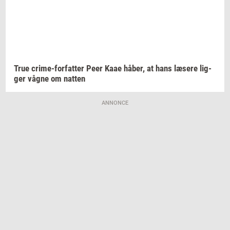
True
crime-​forfatter
Peer Kaae
håber,
at hans
læ­se­re
lig­
ger
vågne om
nat­ten
ANNONCE