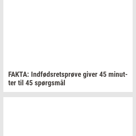
FAKTA:
Ind­føds­rets­prø­ve
giver 45
mi­nut­
ter
til 45
spørgs­mål