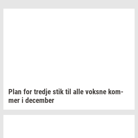
Plan for
tred­je
stik til alle
voks­ne
kom­
mer
i
de­cem­ber