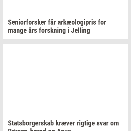
Se­ni­o­r­for­sker
får
ar­kæ­o­lo­gi­pris
for
mange års
forsk­ning
i
Jel­ling
Stats­bor­ger­skab
kræ­ver
rig­ti­ge
svar om