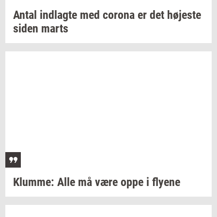
Antal
ind­lag­te
med
cor­o­na
er det
hø­je­ste
siden marts
Klum­me:
Alle må være oppe i
fly­e­ne