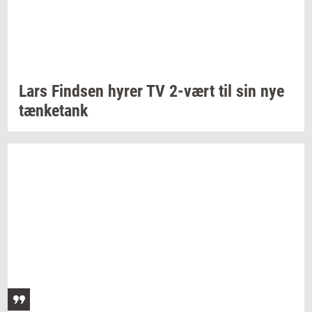
Lars
Find­sen
hyrer TV
2-vært
til sin nye
tæn­ket­ank