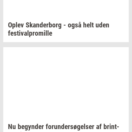
Oplev
Skan­der­borg
- også helt uden
festi­val­pro­mil­le
Nu
be­gyn­der
forun­der­sø­gel­ser
af
brin­t­