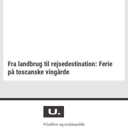
Fra
land­brug
til
rej­se­desti­na­tion:
Ferie
på
toscan­ske
vin­går­de
Privatlivs- og cookie-politik