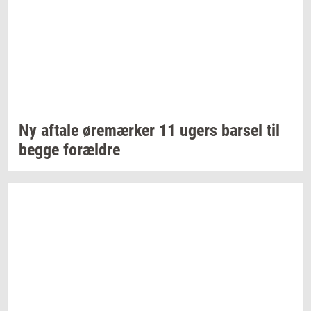
Ny
af­ta­le
øre­mær­ker
11 ugers
bar­sel
til
begge
for­æl­dre