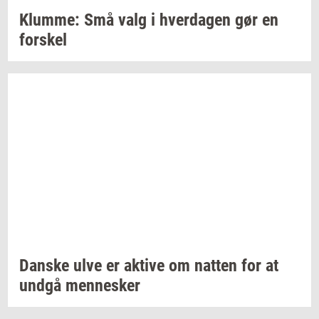
Klum­me:
Små valg i
hver­da­gen
gør en
for­skel
Dan­ske
ulve er
ak­ti­ve
om
nat­ten
for at
undgå
men­ne­sker