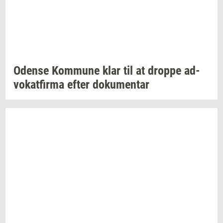
Oden­se
Kom­mu­ne
klar til at
drop­pe
ad­
vo­kat­fir­ma
efter
do­ku­men­tar