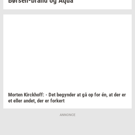
Børsen-​brand
og Aqua
Mor­ten
Kirck­hoff:
- Det
be­gyn­der
at gå op for én, at der er
et eller
andet,
der er
for­kert
ANNONCE