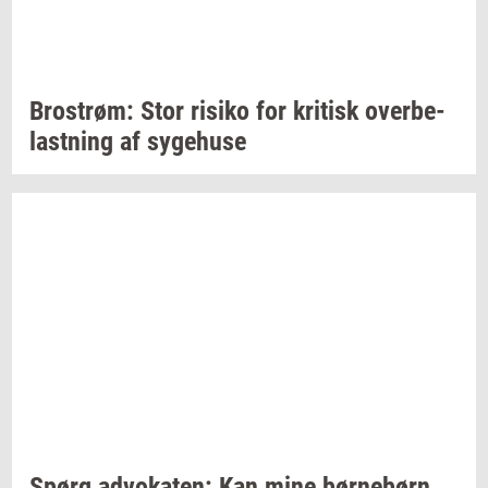
Bro­strøm:
Stor
ri­si­ko
for
kri­tisk
over­be­
last­ning
af
sy­ge­hu­se
Spørg
ad­vo­ka­ten:
Kan mine
bør­ne­børn