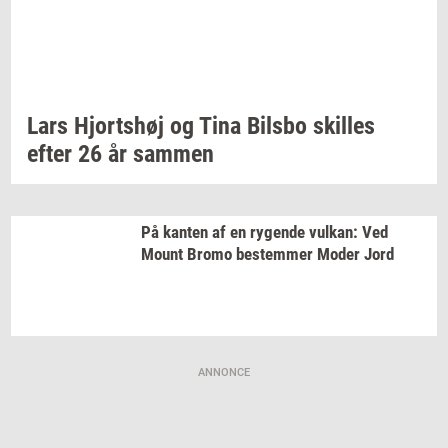
Lars
Hjorts­høj
og Tina
Bils­bo
skil­les
efter 26 år
sam­men
På
kan­ten
af en
ry­gen­de
vulkan:
Ved
Mount Bromo
be­stem­mer
Moder Jord
ANNONCE