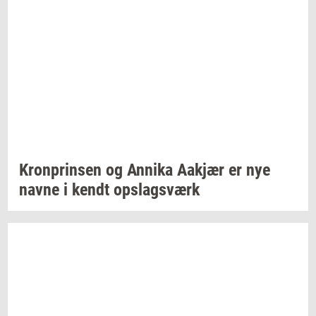
Kron­prin­sen
og
An­ni­ka
Aakjær
er nye
navne i kendt
op­slags­værk