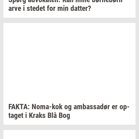
arve i
ste­det
for min
dat­ter?
FAKTA:
Noma-​kok
og
am­bas­sa­dør
er
op­
ta­get
i Kraks Blå Bog