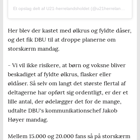
Et opslag delt af U21-herrelandsholdet (@u21herrelandsholdet)
Her blev der kastet med ølkrus og fyldte dåser,
og det fik DBU til at droppe planerne om
storskærm mandag.
- Vi vil ikke risikere, at børn og voksne bliver
beskadiget af fyldte ølkrus, flasker eller
øldåser. Så selv om langt det største flertal af
deltagerne har opført sig ordentligt, er der et
lille antal, der ødelægger det for de mange,
udtalte DBU's kommunikationschef Jakob
Høyer mandag.
Mellem 15.000 og 20.000 fans så på storskærm