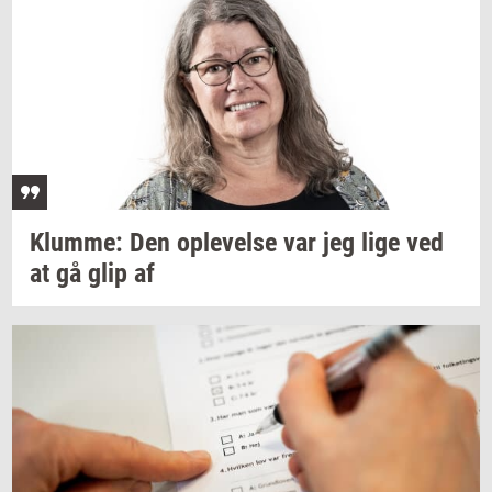
Klum­me:
Den
op­le­vel­se
var jeg lige ved
at gå glip af