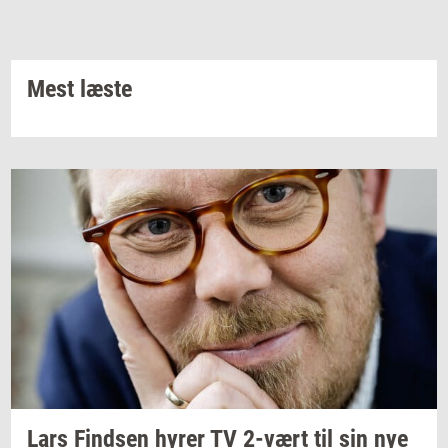
Mest læste
Lars
Find­sen
hyrer TV
2-vært
til sin nye