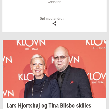
ANNONCE
Del med andre:
Lars
Hjorts­høj
og Tina
Bils­bo
skil­les