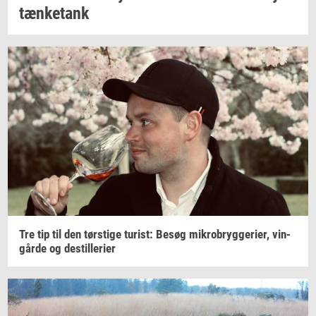
tæn­ket­ank
Tre tip til den
tørsti­ge
turist:
Besøg
mi­kro­bryg­ge­ri­er,
vin­
går­de
og
destil­le­ri­er