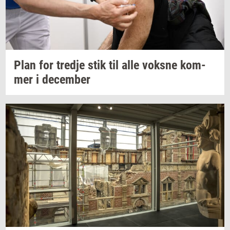
Plan for
tred­je
stik til alle
voks­ne
kom­
mer
i
de­cem­ber