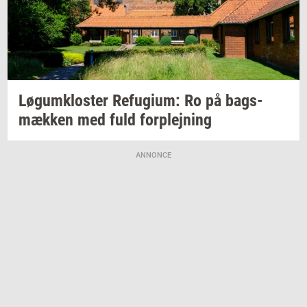
Løgum­klo­ster
Re­fu­gi­um:
Ro på
bags­
mæk­ken
med fuld
for­plej­ning
ANNONCE