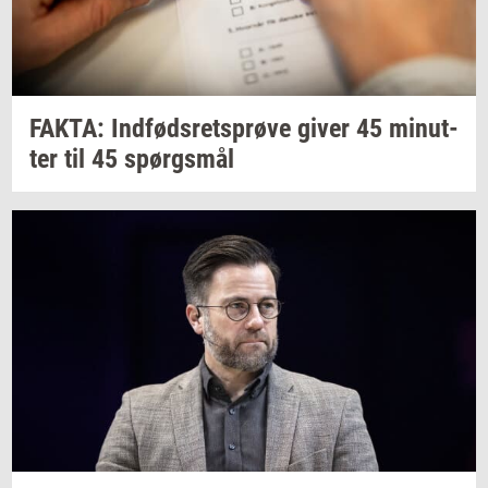
FAKTA:
Ind­føds­rets­prø­ve
giver 45
mi­nut­
ter
til 45
spørgs­mål