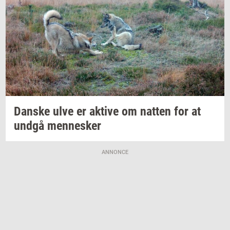
Dan­ske
ulve er
ak­ti­ve
om
nat­ten
for at
undgå
men­ne­sker
ANNONCE