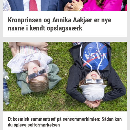
Kron­prin­sen
og
An­ni­ka
Aakjær
er nye
navne i kendt
op­slags­værk
Et
kos­misk
sam­men­træf
på
sen­som­mer­him­len:
Sådan kan
du
op­le­ve
sol­for­mør­kel­sen