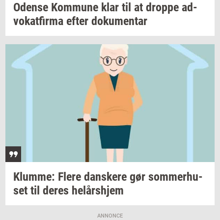
Oden­se
Kom­mu­ne
klar til at
drop­pe
ad­
vo­kat­fir­ma
efter
do­ku­men­tar
Klum­me: Flere
dan­ske­re
gør
som­mer­hu­
set
til deres
helårs­hjem
ANNONCE