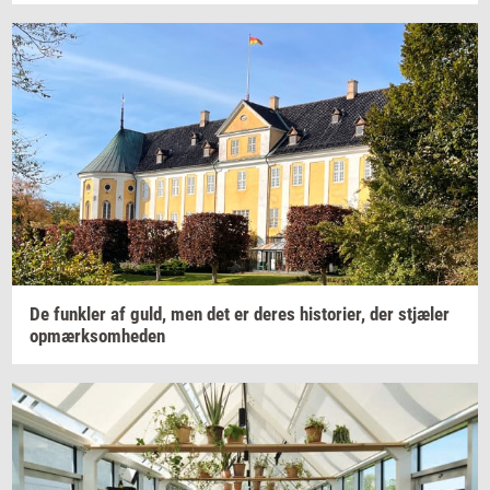
De
funk­ler
af guld, men det er deres
hi­sto­ri­er,
der
stjæ­ler
op­mærk­som­he­den