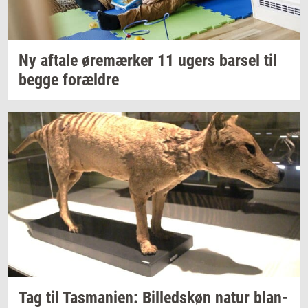
Ny
af­ta­le
øre­mær­ker
11 ugers
bar­sel
til
begge
for­æl­dre
Tag til
Tas­ma­ni­en:
Bil­leds­køn
natur
blan­