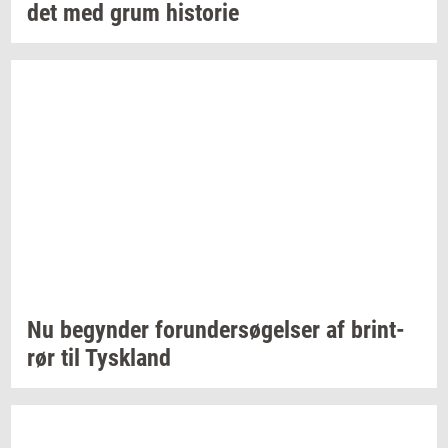
det
med grum
hi­sto­rie
Nu
be­gyn­der
forun­der­sø­gel­ser
af
brin­t­
rør
til
Tys­kland