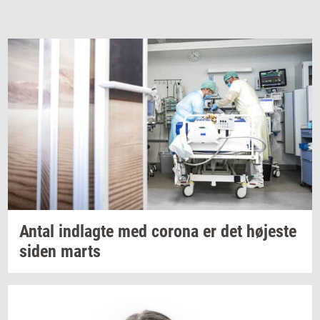
Antal
ind­lag­te
med
cor­o­na
er det
hø­je­ste
siden marts