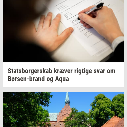
Stats­bor­ger­skab
kræ­ver
rig­ti­ge
svar om
Børsen-​brand
og Aqua