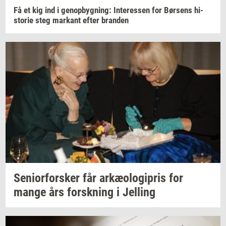
Få et kig ind i
genop­byg­ning:
In­ter­es­sen
for
Bør­sens
hi­
sto­rie
steg
mar­kant
efter
bran­den
Se­ni­o­r­for­sker
får
ar­kæ­o­lo­gi­pris
for
mange års
forsk­ning
i
Jel­ling