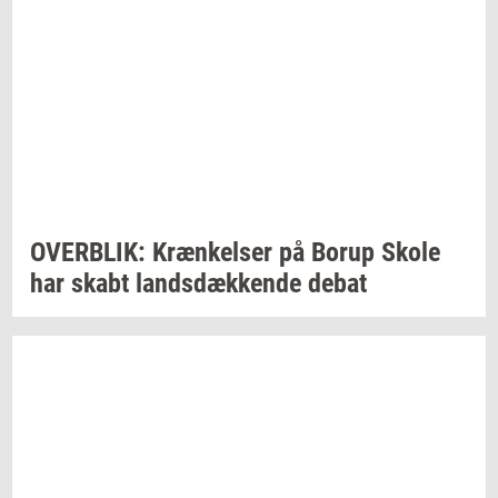
OVER­BLIK:
Kræn­kel­ser
på Borup Skole
har skabt
lands­dæk­ken­de
debat