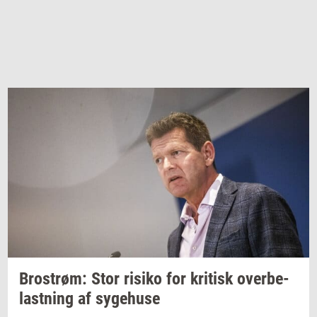
Bro­strøm:
Stor
ri­si­ko
for
kri­tisk
over­be­
last­ning
af
sy­ge­hu­se