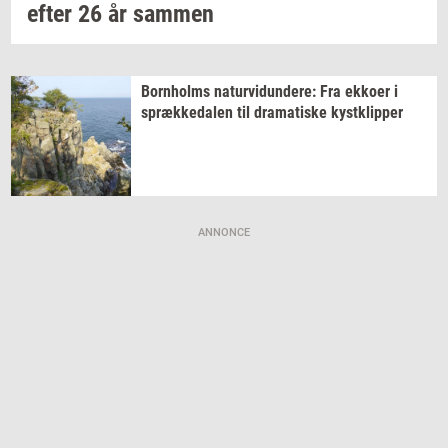
efter 26 år
sam­men
Born­holms
na­tur­vi­dun­de­re:
Fra
ek­ko­er
i
spræk­ke­da­len
til
dra­ma­ti­ske
kyst­klip­per
ANNONCE