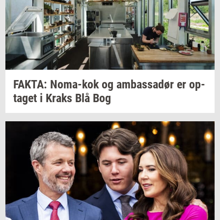
FAKTA:
Noma-​kok
og
am­bas­sa­dør
er
op­
ta­get
i Kraks Blå Bog