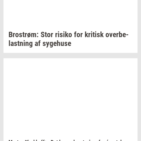
Bro­strøm:
Stor
ri­si­ko
for
kri­tisk
over­be­
last­ning
af
sy­ge­hu­se