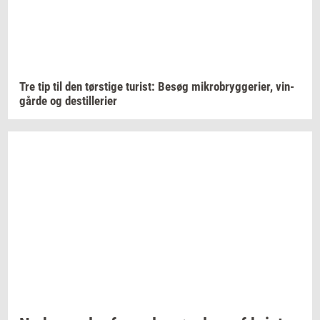
Tre tip til den
tørsti­ge
turist:
Besøg
mi­kro­bryg­ge­ri­er,
vin­
går­de
og
destil­le­ri­er