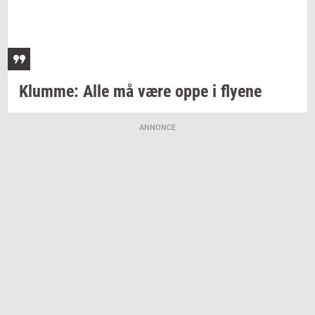
Klum­me:
Alle må være oppe i
fly­e­ne
ANNONCE