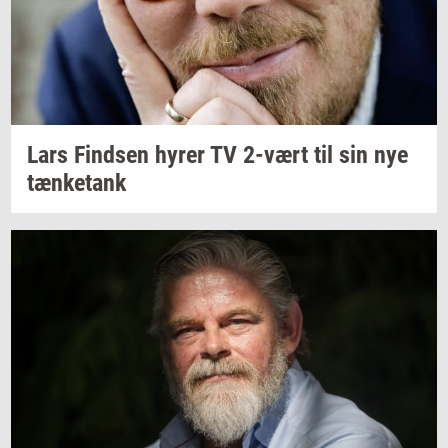
Lars
Find­sen
hyrer TV
2-vært
til sin nye
tæn­ket­ank