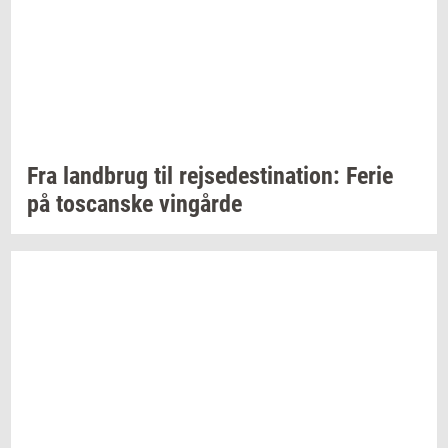
Fra
land­brug
til
rej­se­desti­na­tion:
Ferie
på
toscan­ske
vin­går­de