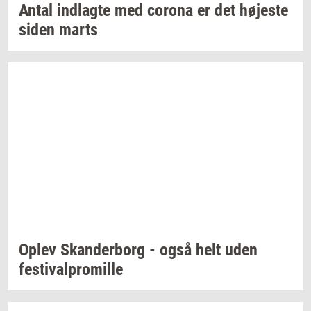
Antal
ind­lag­te
med
cor­o­na
er det
hø­je­ste
siden marts
Oplev
Skan­der­borg
- også helt uden
festi­val­pro­mil­le