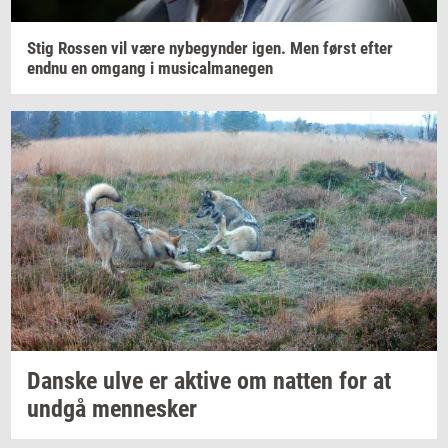
Stig
Ros­sen
vil være
ny­be­gyn­der
igen. Men først efter
endnu en
om­gang
i
mu­si­cal­ma­ne­gen
Dan­ske
ulve er
ak­ti­ve
om
nat­ten
for at
undgå
men­ne­sker