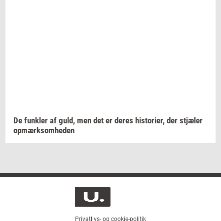
De
funk­ler
af guld, men det er deres
hi­sto­ri­er,
der
stjæ­ler
op­mærk­som­he­den
Privatlivs- og cookie-politik