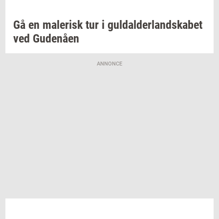
Gå en
ma­le­risk
tur i
gul­dal­der­land­ska­bet
ved
Gu­denå­en
ANNONCE