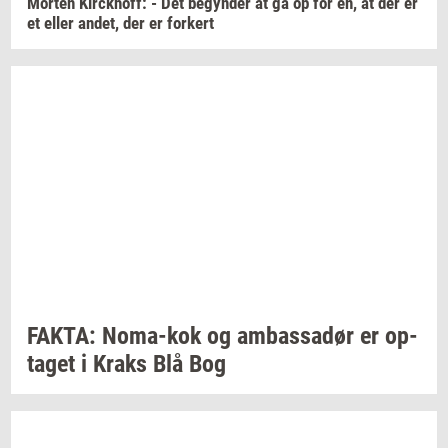
Mor­ten
Kirck­hoff:
- Det
be­gyn­der
at gå op for én, at der er
et eller
andet,
der er
for­kert
FAKTA:
Noma-​kok
og
am­bas­sa­dør
er
op­
ta­get
i Kraks Blå Bog