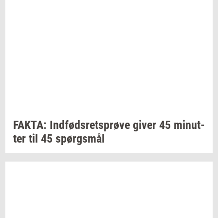
FAKTA:
Ind­føds­rets­prø­ve
giver 45
mi­nut­
ter
til 45
spørgs­mål