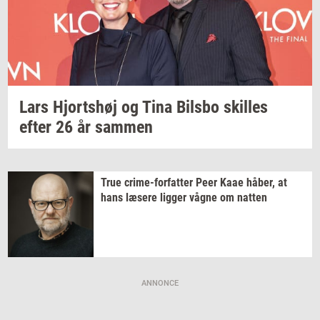
Lars
Hjorts­høj
og Tina
Bils­bo
skil­les
efter 26 år
sam­men
True
crime-​forfatter
Peer Kaae
håber,
at
hans
læ­se­re
lig­ger
vågne om
nat­ten
ANNONCE