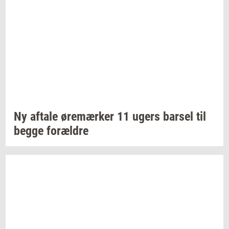
Ny
af­ta­le
øre­mær­ker
11 ugers
bar­sel
til
begge
for­æl­dre