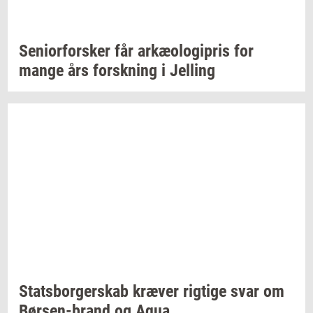
Se­ni­o­r­for­sker
får
ar­kæ­o­lo­gi­pris
for
mange års
forsk­ning
i
Jel­ling
Stats­bor­ger­skab
kræ­ver
rig­ti­ge
svar om
Børsen-​brand
og Aqua