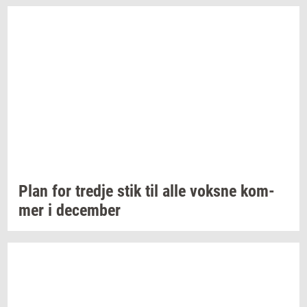
Plan for
tred­je
stik til alle
voks­ne
kom­
mer
i
de­cem­ber