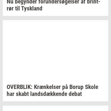
Nu
be­gyn­der
forun­der­sø­gel­ser
af
brin­t­
rør
til
Tys­kland
OVER­BLIK:
Kræn­kel­ser
på Borup Skole
har skabt
lands­dæk­ken­de
debat