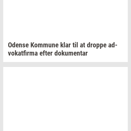
Oden­se
Kom­mu­ne
klar til at
drop­pe
ad­
vo­kat­fir­ma
efter
do­ku­men­tar