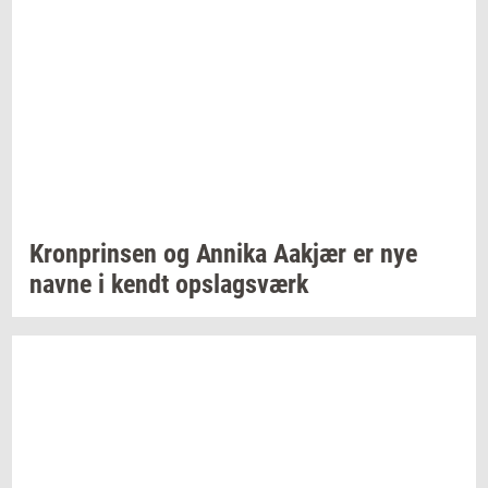
Kron­prin­sen
og
An­ni­ka
Aakjær
er nye
navne i kendt
op­slags­værk