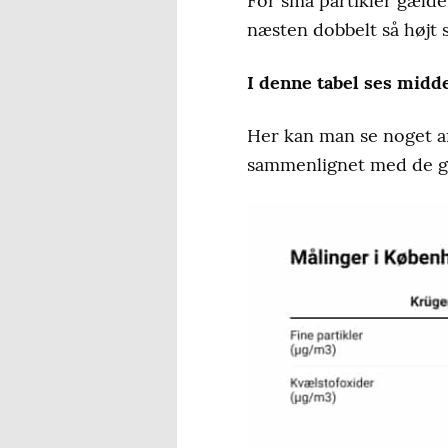
For små partikler gælde
næsten dobbelt så højt 
I denne tabel ses midd
Her kan man se noget af
sammenlignet med de g