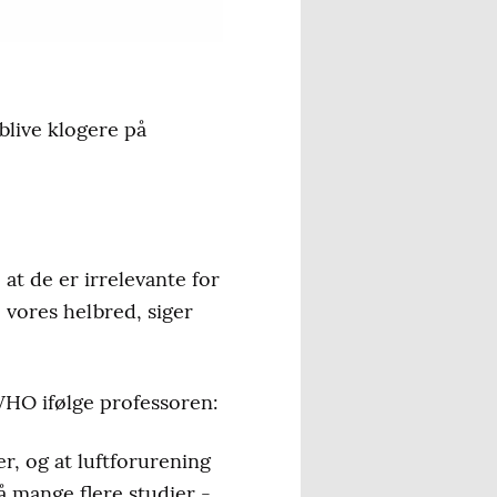
 blive klogere på
at de er irrelevante for
 vores helbred, siger
WHO ifølge professoren:
r, og at luftforurening
så mange flere studier -