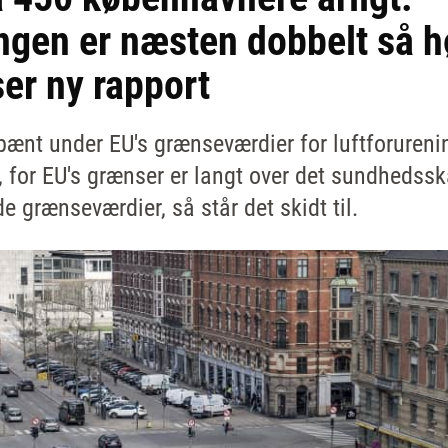
ngen er næsten dobbelt så 
ser ny rapport
pænt under EU's grænseværdier for luftforurenin
r, for EU's grænser er langt over det sundhedss
 grænseværdier, så står det skidt til.