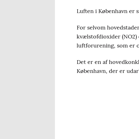
Luften i København er 
For selvom hovedstaden
kvælstofdioxider (NO
2
)
luftforurening, som er 
Det er en af hovedkonk
København, der er udar