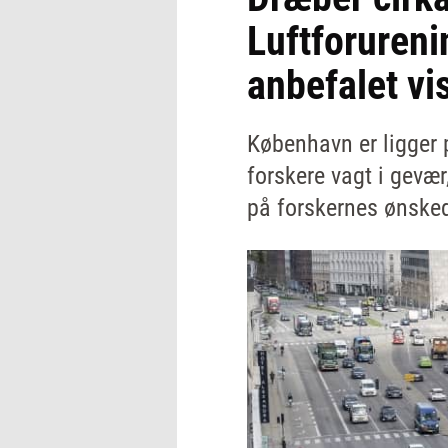
Luftforureni
anbefalet vi
København er ligger 
forskere vagt i gevæ
på forskernes ønskede