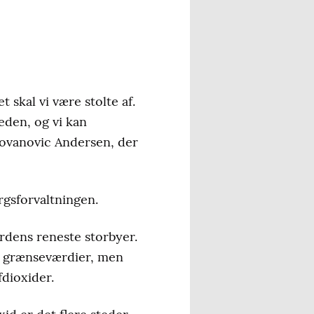
 skal vi være stolte af.
heden, og vi kan
 Jovanovic Andersen, der
rgsforvaltningen.
verdens reneste storbyer.
's grænseværdier, men
fdioxider.