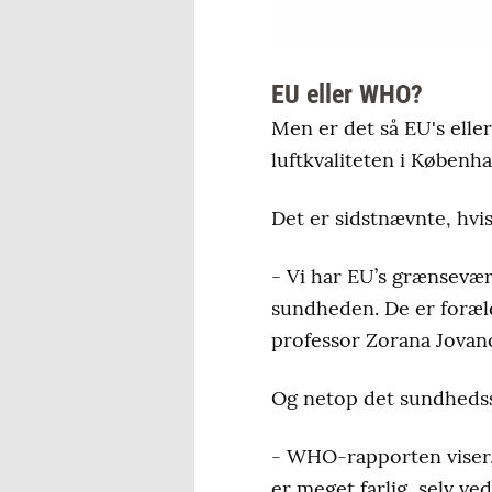
EU eller WHO?
Men er det så EU's eller
luftkvaliteten i Københ
Det er sidstnævnte, hv
- Vi har EU’s grænsevær
sundheden. De er foræld
professor Zorana Jovan
Og netop det sundhedss
- WHO-rapporten viser, 
er meget farlig, selv ve