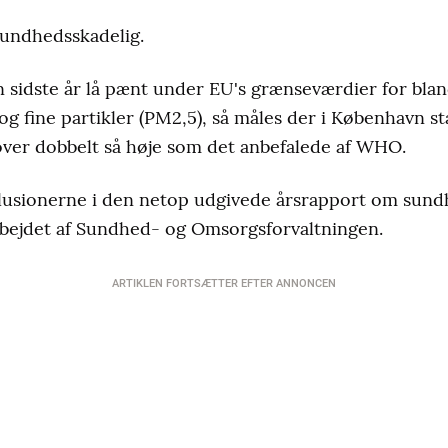
sundhedsskadelig.
 sidste år lå pænt under EU's grænseværdier for blan
 og fine partikler (PM
2,5
), så måles der i København s
over dobbelt så høje som det anbefalede af WHO.
lusionerne i den netop udgivede årsrapport om sundh
bejdet af Sundhed- og Omsorgsforvaltningen.
ARTIKLEN FORTSÆTTER EFTER ANNONCEN