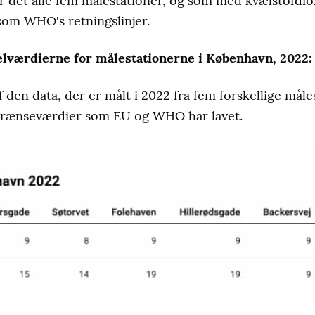
r det alle fem målestationer, og som med kvælstofdiox
som WHO's retningslinjer.
elværdierne for målestationerne i København, 2022:
 den data, der er målt i 2022 fra fem forskellige mål
rænseværdier som EU og WHO har lavet.