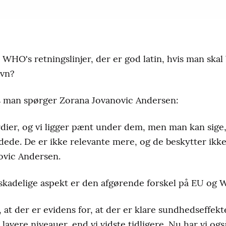
 WHO's retningslinjer, der er god latin, hvis man skal
avn?
is man spørger Zorana Jovanovic Andersen:
dier, og vi ligger pænt under dem, men man kan sige, 
ede. De er ikke relevante mere, og de beskytter ikke
ovic Andersen.
kadelige aspekt er den afgørende forskel på EU og 
at der er evidens for, at der er klare sundhedseffekte
d lavere niveauer, end vi vidste tidligere. Nu har vi og