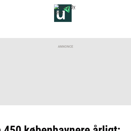
ANNONCE
 450 københavnere årligt: