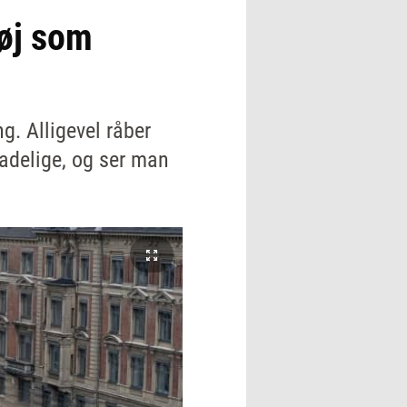
høj som
g. Alligevel råber
kadelige, og ser man