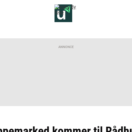
ANNONCE
oppemarked kommer til Rådh