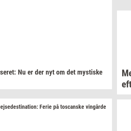
Me
­se­ret:
Nu er der nyt om det
mysti­ske
ef
rej­se­desti­na­tion:
Ferie på
toscan­ske
vin­går­de