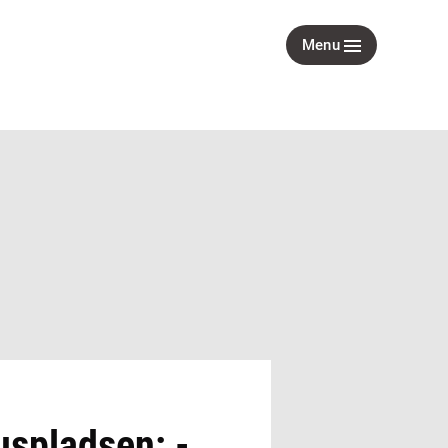
Menu
uspladsen: -