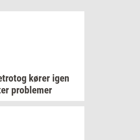
­tro­tog
kører igen
ter
pro­ble­mer