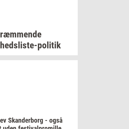
ræm­men­de
hedsliste-​politik
lev
Skan­der­borg
- også
t uden
festi­val­pro­mil­le