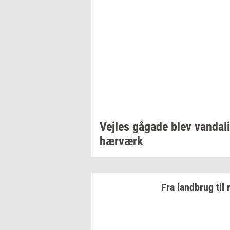
Vej­les
gå­ga­de
blev
van­da­li
hær­værk
Fra
land­brug
til