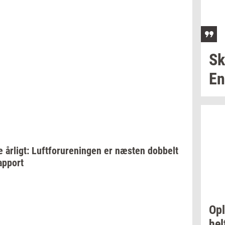
Sk
En
e
år­ligt:
Luft­foru­re­nin­gen
er
næ­sten
dob­belt
ap­port
Op
hel