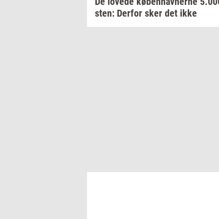
De
lo­ve­de
kø­ben­hav­ner­ne
5.0
sten:
Der­for
sker det ikke