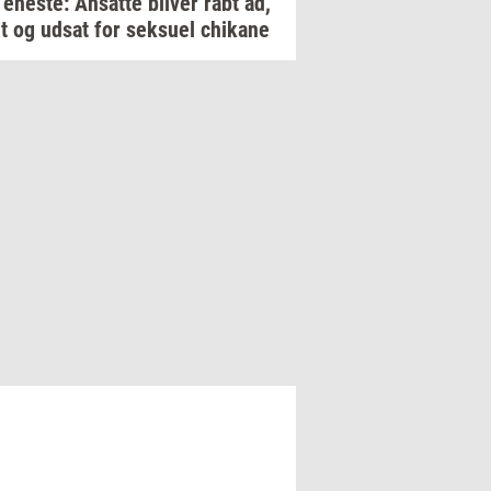
n
ene­ste:
An­sat­te
bli­ver
råbt ad,
et og udsat for
seksu­el
chi­ka­ne