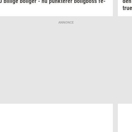
00
bil­li­ge
bo­li­ger
- nu
punk­te­rer
bo­lig­boss
fe­
de
tru
ANNONCE