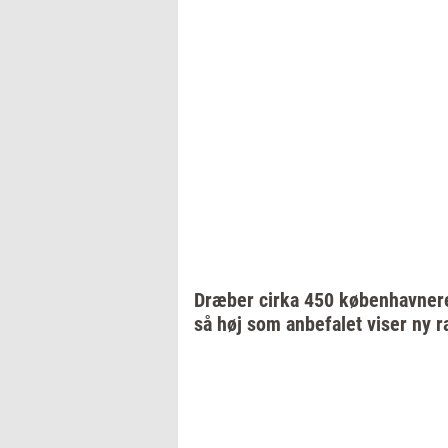
Dræ­ber
cirka 450
kø­ben­hav­ne­r
så høj som
an­be­fa­let
viser ny
r