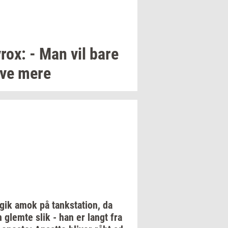
rox:
- Man vil bare
ve mere
 gik amok på
tank­sta­tion,
da
n
glem­te
slik - han er langt fra