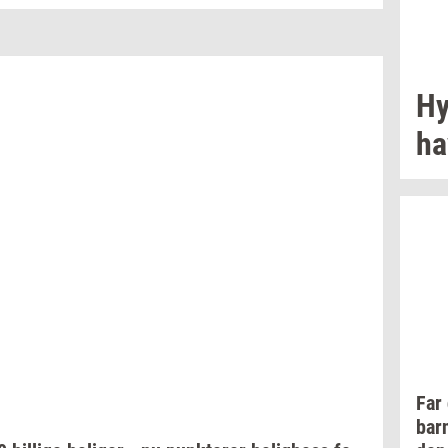
Hy
ha
Far
bar