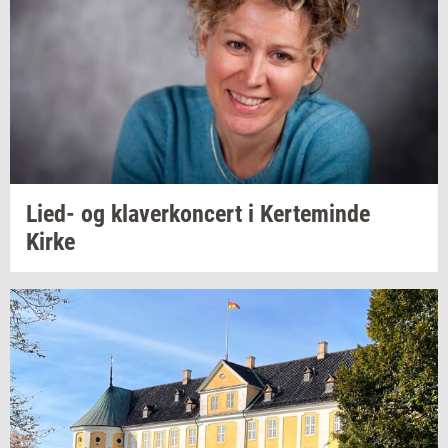
Lied- og
kla­ver­kon­cert
i
Ker­te­min­de
Kirke