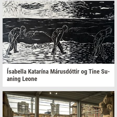
Ísabella
Katarína
Márusdóttir
og Tine
Su­
a­ning
Leone