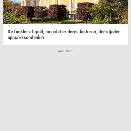
De
funk­ler
af guld, men det er deres
hi­sto­ri­er,
der
stjæ­ler
op­mærk­som­he­den
ANNONCE