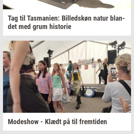
Tag til
Tas­ma­ni­en:
Bil­leds­køn
natur
blan­
det
med grum
hi­sto­rie
Mo­des­how
- Klædt på til
frem­ti­den