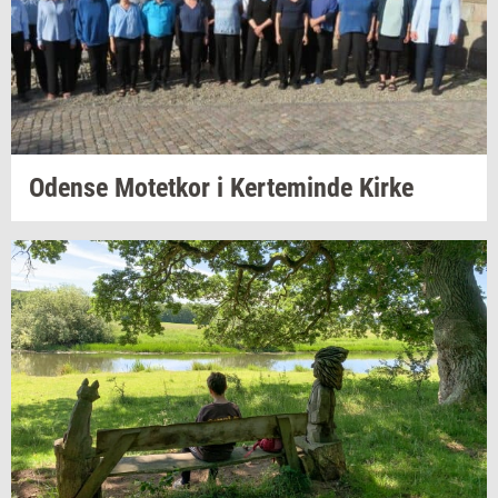
Oden­se
Mo­tet­kor
i
Ker­te­min­de
Kirke