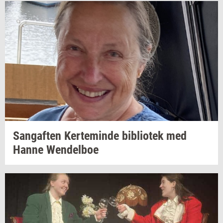
San­gaf­ten
Ker­te­min­de
bi­bli­o­tek
med
Hanne
Wen­del­boe