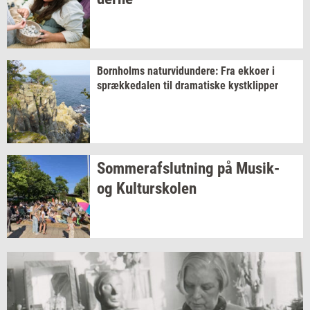
Born­holms
na­tur­vi­dun­de­re:
Fra
ek­ko­er
i
spræk­ke­da­len
til
dra­ma­ti­ske
kyst­klip­per
Som­mer­af­slut­ning
på
Musik-​
og
Kul­tursko­len