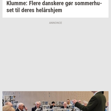
Klum­me: Flere
dan­ske­re
gør
som­mer­hu­
set
til deres
helårs­hjem
ANNONCE