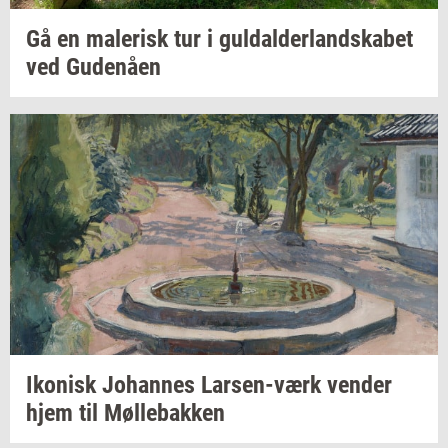
Gå en
ma­le­risk
tur i
gul­dal­der­land­ska­bet
ved
Gu­denå­en
Iko­nisk
Jo­han­nes
Larsen-​værk
ven­der
hjem til
Møl­le­bak­ken