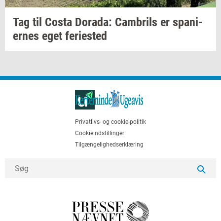
Tag til Costa
Dora­da:
Cam­brils
er
spa­ni­
er­nes
eget
fe­ri­e­sted
Privatlivs- og cookie-politik
Cookieindstillinger
Tilgængelighedserklæring