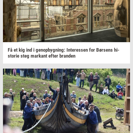
Få et kig ind i
genop­byg­ning:
In­ter­es­sen
for
Bør­sens
hi­
sto­rie
steg
mar­kant
efter
bran­den