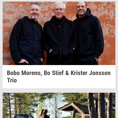
Bobo
Moreno,
Bo Stief &
Kri­ster
Jons­son
Trio