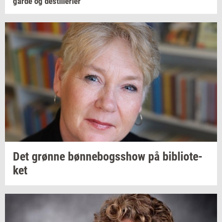
går­de
og
destil­le­ri­er
Det
grøn­ne
bøn­ne­bogsshow
på
bi­bli­o­te­
ket