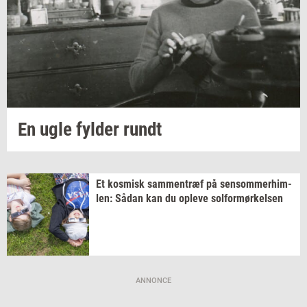
En ugle
fyl­der
rundt
Et
kos­misk
sam­men­træf
på
sen­som­mer­him­
len:
Sådan kan du
op­le­ve
sol­for­mør­kel­sen
ANNONCE