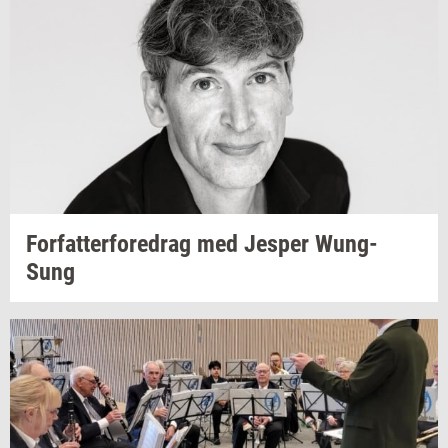
For­fat­ter­fored­rag
med
Jes­per
Wung-​
Sung