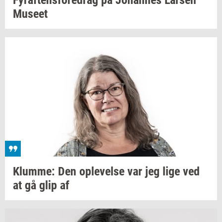
Fyraf­tens­fored­rag
på
Jo­han­nes
Lar­sen
Mu­se­et
Klum­me:
Den
op­le­vel­se
var jeg lige ved
at gå glip af