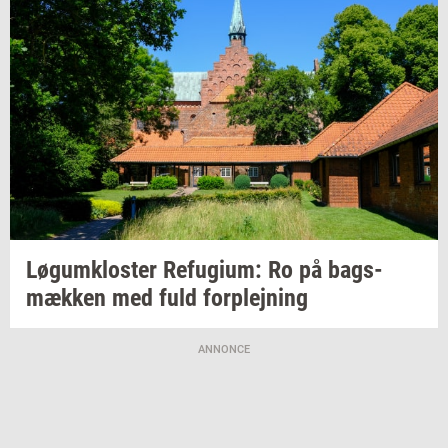
Løgum­klo­ster
Re­fu­gi­um:
Ro på
bags­
mæk­ken
med fuld
for­plej­ning
ANNONCE