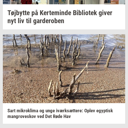
Tøj­byt­te
på
Ker­te­min­de
Bi­bli­o­tek
giver
nyt liv til
gar­dero­ben
Sart
mi­krokli­ma
og unge
iværk­sæt­te­re:
Oplev
egyp­tisk
man­grove­skov
ved Det Røde Hav