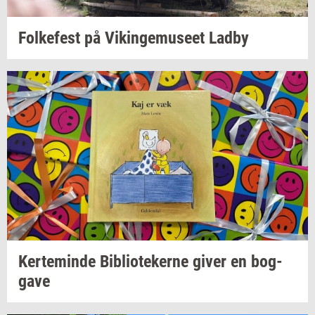
Fol­ke­fest
på
Vikin­gemu­se­et
Ladby
Ker­te­min­de
Bi­bli­o­te­ker­ne
giver en
bog­
ga­ve