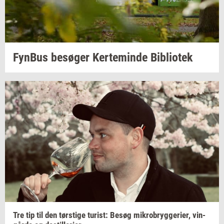
Fyn­Bus
be­sø­ger
Ker­te­min­de
Bi­bli­o­tek
Tre tip til den
tørsti­ge
turist:
Besøg
mi­kro­bryg­ge­ri­er,
vin­