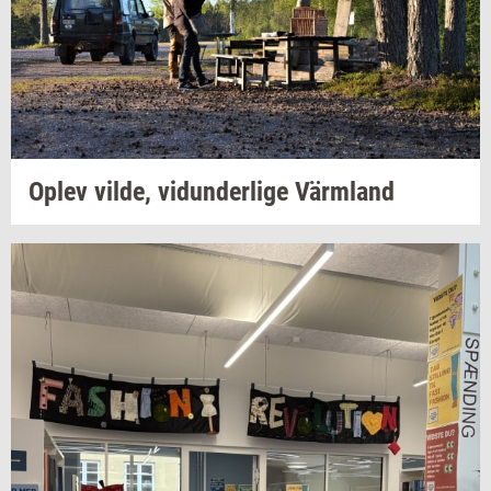
Oplev
vilde,
vi­dun­der­li­ge
Värmland