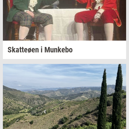
Skat­teø­en
i
Mun­ke­bo