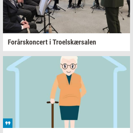
For­års­kon­cert
i
Tro­elskær­sa­len