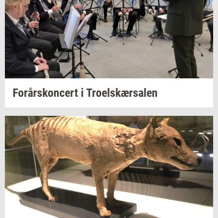
For­års­kon­cert
i
Tro­elskær­sa­len