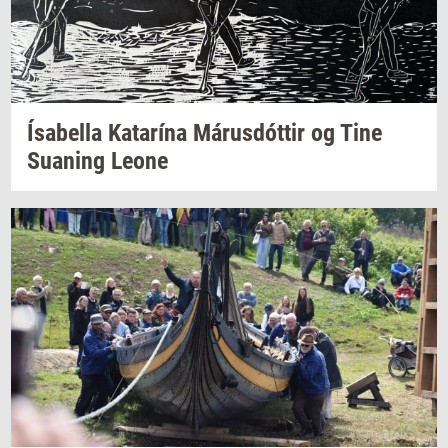
Ísabella
Katarína
Márusdóttir
og Tine
Su­a­ning
Leone