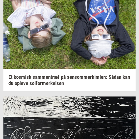
Et
kos­misk
sam­men­træf
på
sen­som­mer­him­len:
Sådan kan
du
op­le­ve
sol­for­mør­kel­sen