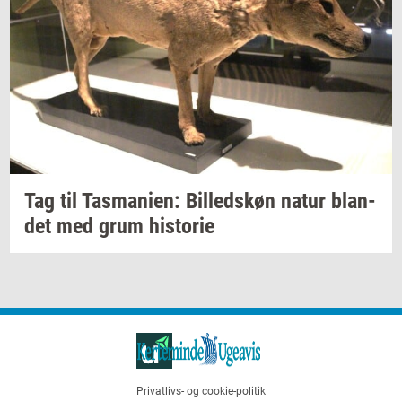
Tag til
Tas­ma­ni­en:
Bil­leds­køn
natur
blan­
det
med grum
hi­sto­rie
Privatlivs- og cookie-politik