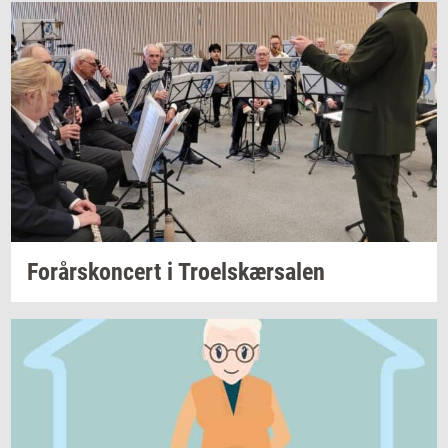
For­års­kon­cert
i
Tro­elskær­sa­len