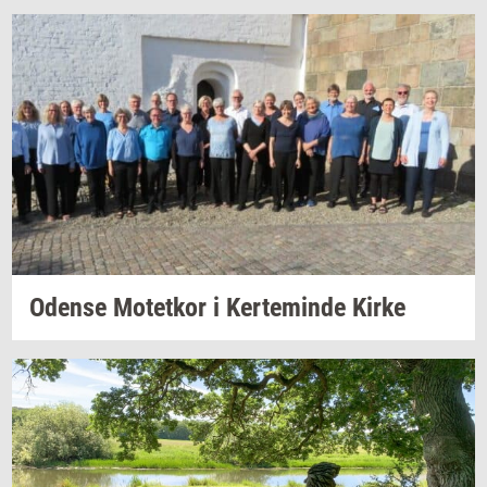
Oden­se
Mo­tet­kor
i
Ker­te­min­de
Kirke