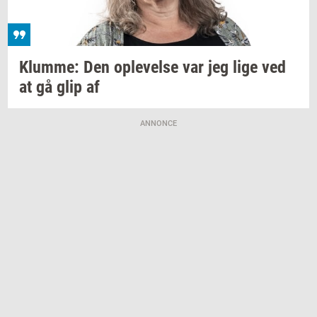
Klum­me:
Den
op­le­vel­se
var jeg lige ved
at gå glip af
ANNONCE