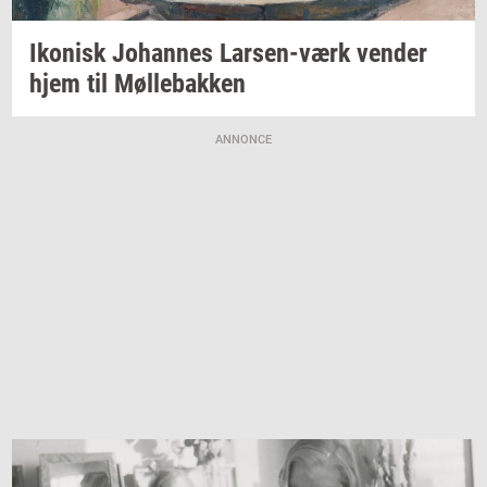
Iko­nisk
Jo­han­nes
Larsen-​værk
ven­der
hjem til
Møl­le­bak­ken
ANNONCE