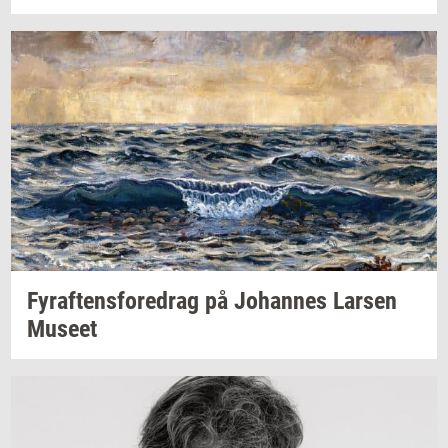
Fyraf­tens­fored­rag
på
Jo­han­nes
Lar­sen
Mu­se­et