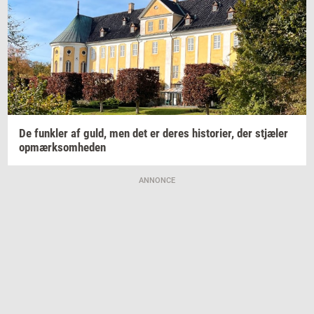
De
funk­ler
af guld, men det er deres
hi­sto­ri­er,
der
stjæ­ler
op­mærk­som­he­den
ANNONCE