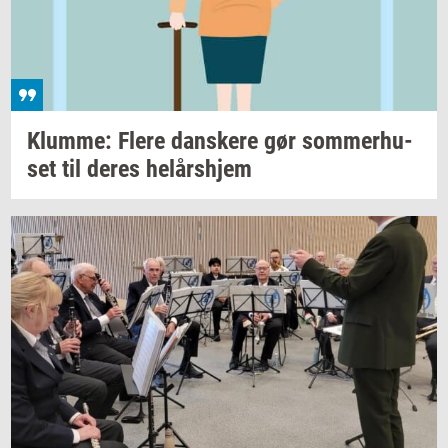
Klum­me: Flere
dan­ske­re
gør
som­mer­hu­
set
til deres
helårs­hjem