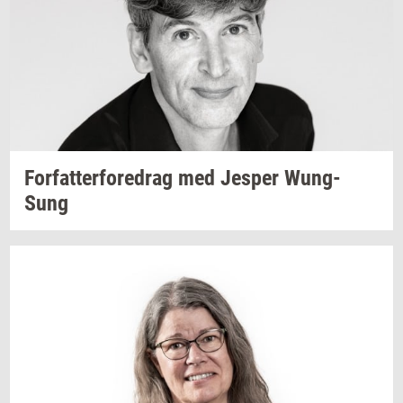
For­fat­ter­fored­rag
med
Jes­per
Wung-​
Sung