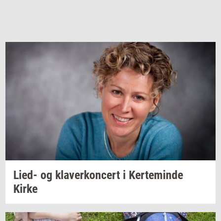
Lied- og
kla­ver­kon­cert
i
Ker­te­min­de
Kirke