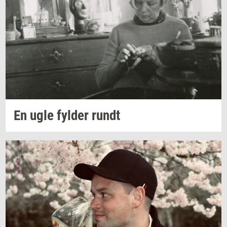
En ugle
fyl­der
rundt