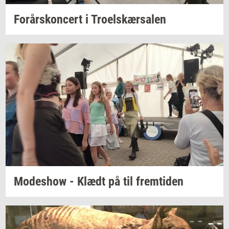
For­års­kon­cert
i
Tro­elskær­sa­len
Mo­des­how
- Klædt på til
frem­ti­den