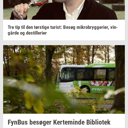
Tre tip til den
tørsti­ge
turist:
Besøg
mi­kro­bryg­ge­ri­er,
vin­
går­de
og
destil­le­ri­er
Fyn­Bus
be­sø­ger
Ker­te­min­de
Bi­bli­o­tek