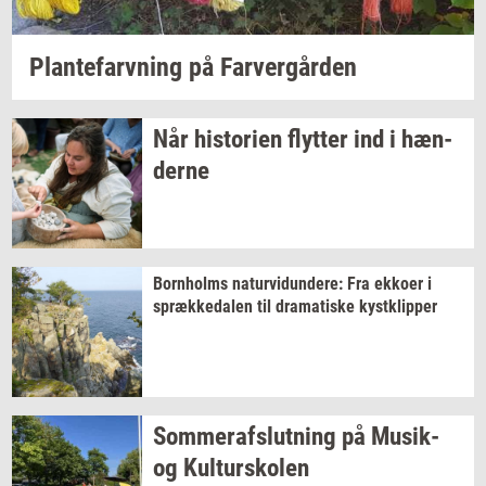
Plan­te­farv­ning
på
Far­ver­går­den
Når
hi­sto­ri­en
flyt­ter
ind i
hæn­
der­ne
Born­holms
na­tur­vi­dun­de­re:
Fra
ek­ko­er
i
spræk­ke­da­len
til
dra­ma­ti­ske
kyst­klip­per
Som­mer­af­slut­ning
på
Musik-​
og
Kul­tursko­len