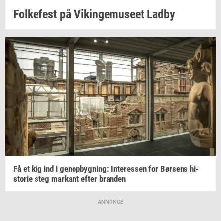
Fol­ke­fest
på
Vikin­gemu­se­et
Ladby
Få et kig ind i
genop­byg­ning:
In­ter­es­sen
for
Bør­sens
hi­
sto­rie
steg
mar­kant
efter
bran­den
ANNONCE