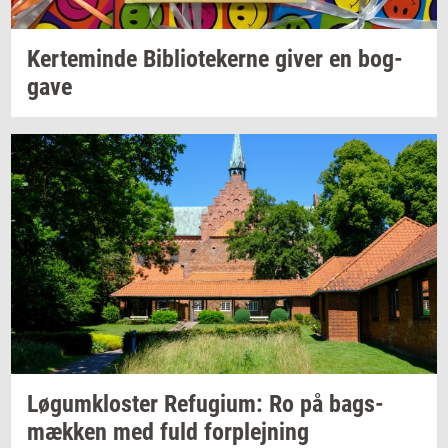
Ker­te­min­de
Bi­bli­o­te­ker­ne
giver en
bog­
ga­ve
Løgum­klo­ster
Re­fu­gi­um:
Ro på
bags­
mæk­ken
med fuld
for­plej­ning