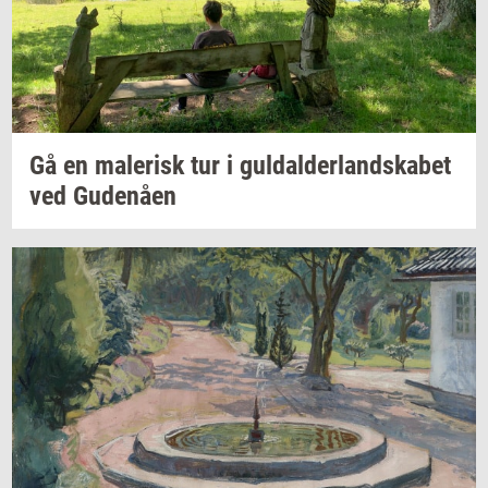
Gå en
ma­le­risk
tur i
gul­dal­der­land­ska­bet
ved
Gu­denå­en