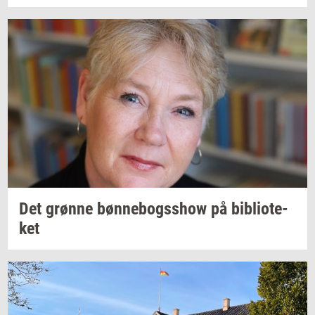
Det
grøn­ne
bøn­ne­bogsshow
på
bi­bli­o­te­
ket