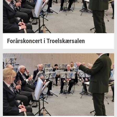
For­års­kon­cert
i
Tro­elskær­sa­len