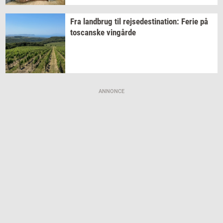
Fra
land­brug
til
rej­se­desti­na­tion:
Ferie på
toscan­ske
vin­går­de
ANNONCE