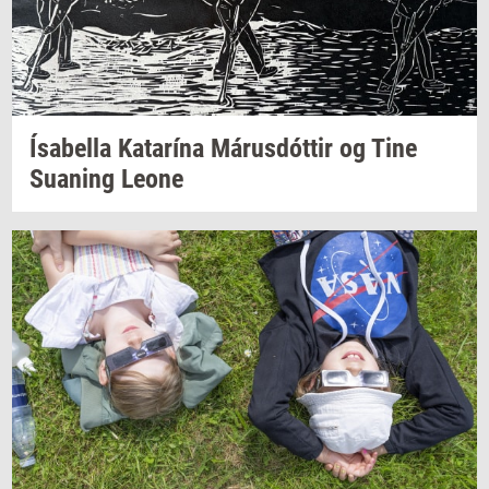
Ísabella
Katarína
Márusdóttir
og Tine
Su­a­ning
Leone