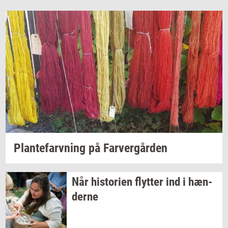
Plan­te­farv­ning
på
Far­ver­går­den
Når
hi­sto­ri­en
flyt­ter
ind i
hæn­
der­ne