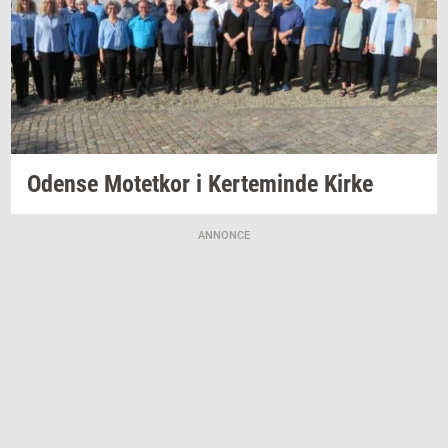
Oden­se
Mo­tet­kor
i
Ker­te­min­de
Kirke
ANNONCE