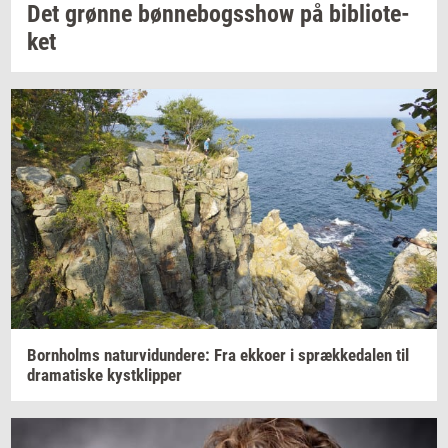
Det
grøn­ne
bøn­ne­bogsshow
på
bi­bli­o­te­
ket
Born­holms
na­tur­vi­dun­de­re:
Fra
ek­ko­er
i
spræk­ke­da­len
til
dra­ma­ti­ske
kyst­klip­per