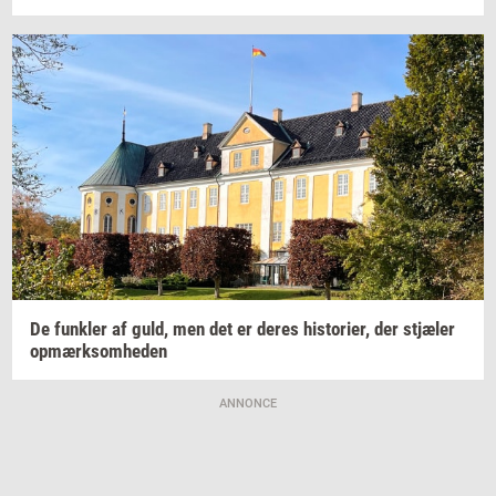
De
funk­ler
af guld, men det er deres
hi­sto­ri­er,
der
stjæ­ler
op­mærk­som­he­den
ANNONCE