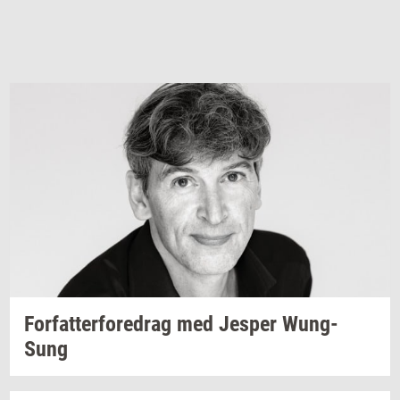
For­fat­ter­fored­rag
med
Jes­per
Wung-​
Sung