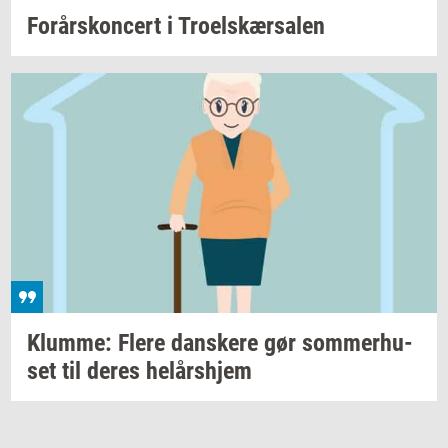
For­års­kon­cert
i
Tro­elskær­sa­len
Klum­me: Flere
dan­ske­re
gør
som­mer­hu­
set
til deres
helårs­hjem