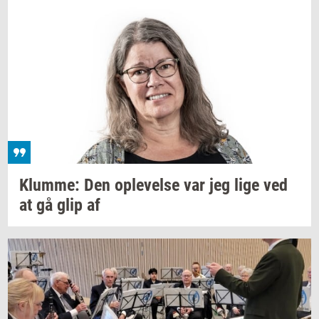
Klum­me:
Den
op­le­vel­se
var jeg lige ved
at gå glip af