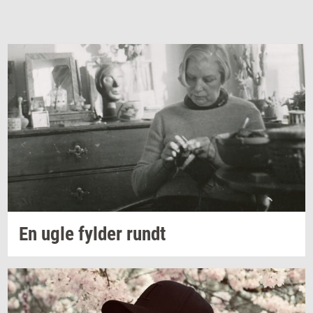
En ugle
fyl­der
rundt