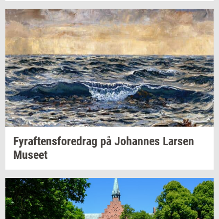
Fyraf­tens­fored­rag
på
Jo­han­nes
Lar­sen
Mu­se­et