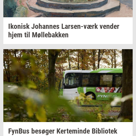
Iko­nisk
Jo­han­nes
Larsen-​værk
ven­der
hjem til
Møl­le­bak­ken
Fyn­Bus
be­sø­ger
Ker­te­min­de
Bi­bli­o­tek