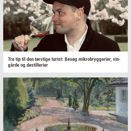
Tre tip til den
tørsti­ge
turist:
Besøg
mi­kro­bryg­ge­ri­er,
vin­
går­de
og
destil­le­ri­er