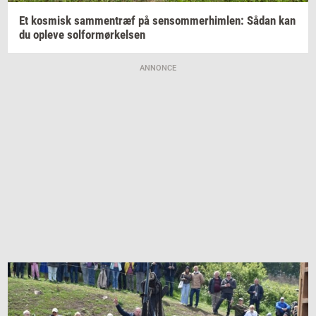
Et
kos­misk
sam­men­træf
på
sen­som­mer­him­len:
Sådan kan
du
op­le­ve
sol­for­mør­kel­sen
ANNONCE