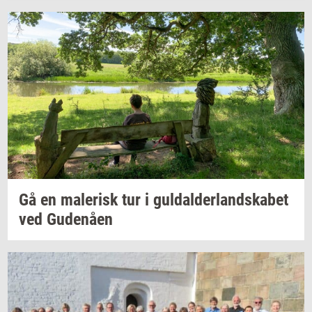
Gå en
ma­le­risk
tur i
gul­dal­der­land­ska­bet
ved
Gu­denå­en