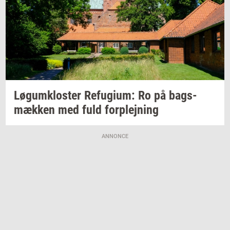
Løgum­klo­ster
Re­fu­gi­um:
Ro på
bags­
mæk­ken
med fuld
for­plej­ning
ANNONCE