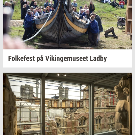
Fol­ke­fest
på
Vikin­gemu­se­et
Ladby