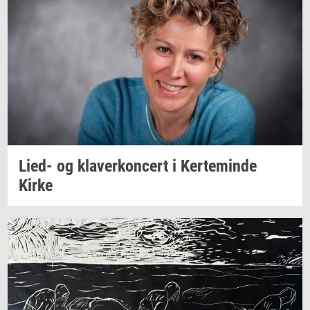
Lied- og
kla­ver­kon­cert
i
Ker­te­min­de
Kirke