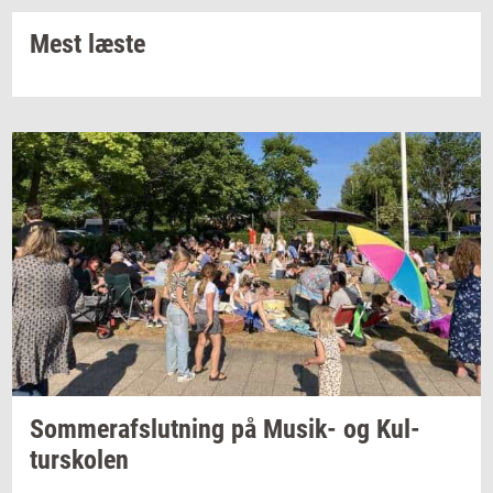
Mest læste
Som­mer­af­slut­ning
på
Musik-​
og
Kul­
tursko­len