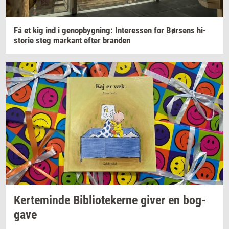
Få et kig ind i
genop­byg­ning:
In­ter­es­sen
for
Bør­sens
hi­
sto­rie
steg
mar­kant
efter
bran­den
Ker­te­min­de
Bi­bli­o­te­ker­ne
giver en
bog­
ga­ve