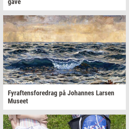
ga­ve
Fyraf­tens­fored­rag
på
Jo­han­nes
Lar­sen
Mu­se­et