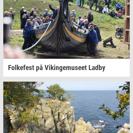
Fol­ke­fest
på
Vikin­gemu­se­et
Ladby