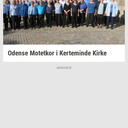
Oden­se
Mo­tet­kor
i
Ker­te­min­de
Kirke
ANNONCE