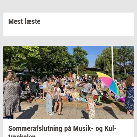
Mest læste
Som­mer­af­slut­ning
på
Musik-​
og
Kul­
tursko­len