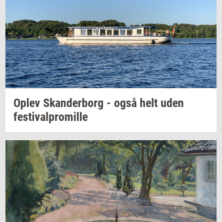
Oplev
Skan­der­borg
- også helt uden
festi­val­pro­mil­le