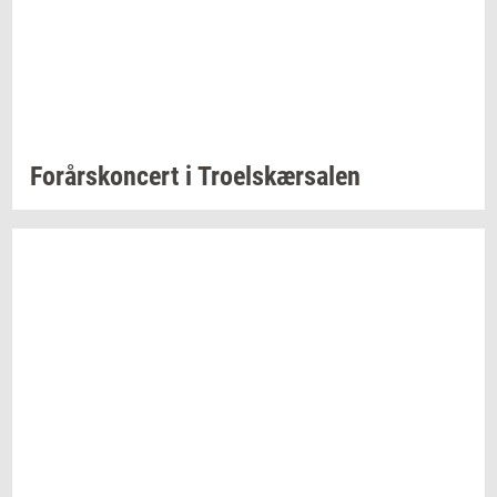
For­års­kon­cert
i
Tro­elskær­sa­len