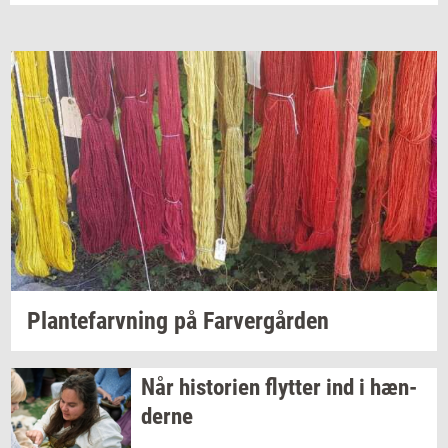
Plan­te­farv­ning
på
Far­ver­går­den
Når
hi­sto­ri­en
flyt­ter
ind i
hæn­
der­ne