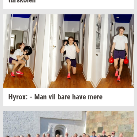
Hyrox:
- Man vil bare have mere