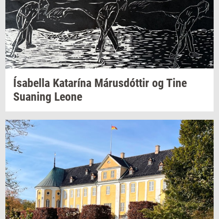
Ísabella
Katarína
Márusdóttir
og Tine
Su­a­ning
Leone