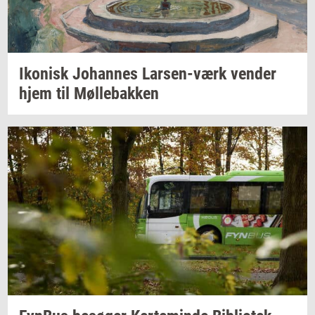
Iko­nisk
Jo­han­nes
Larsen-​værk
ven­der
hjem til
Møl­le­bak­ken