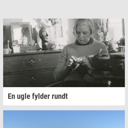
En ugle
fyl­der
rundt