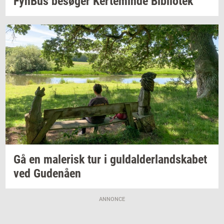
Fyn­Bus
be­sø­ger
Ker­te­min­de
Bi­bli­o­tek
Gå en
ma­le­risk
tur i
gul­dal­der­land­ska­bet
ved
Gu­denå­en
ANNONCE