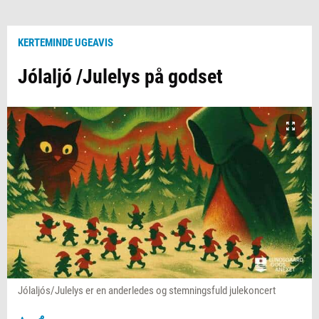
KERTEMINDE UGEAVIS
Jólaljó /Julelys på godset
Jólaljós/Julelys er en anderledes og stemningsfuld julekoncert