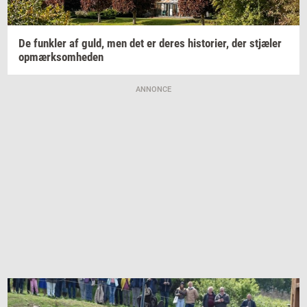
De
funk­ler
af guld, men det er deres
hi­sto­ri­er,
der
stjæ­ler
op­mærk­som­he­den
ANNONCE