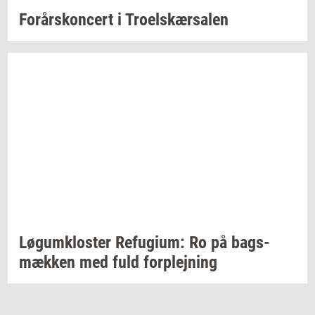
For­års­kon­cert
i
Tro­elskær­sa­len
Løgum­klo­ster
Re­fu­gi­um:
Ro på
bags­
mæk­ken
med fuld
for­plej­ning