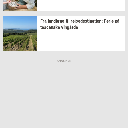
Fra
land­brug
til
rej­se­desti­na­tion:
Ferie på
toscan­ske
vin­går­de
ANNONCE