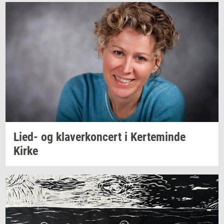
Lied- og
kla­ver­kon­cert
i
Ker­te­min­de
Kirke