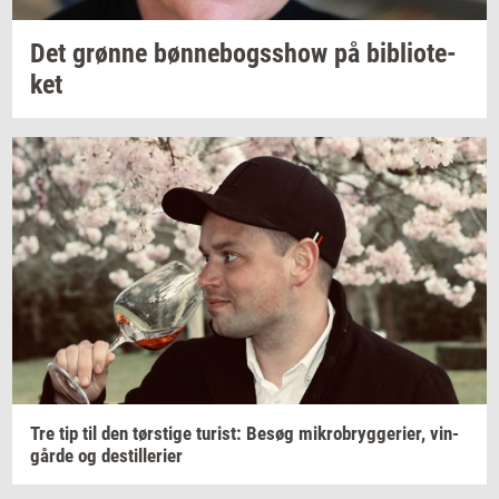
Det
grøn­ne
bøn­ne­bogsshow
på
bi­bli­o­te­
ket
Tre tip til den
tørsti­ge
turist:
Besøg
mi­kro­bryg­ge­ri­er,
vin­
går­de
og
destil­le­ri­er