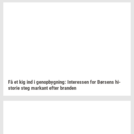
Få et kig ind i
genop­byg­ning:
In­ter­es­sen
for
Bør­sens
hi­
sto­rie
steg
mar­kant
efter
bran­den