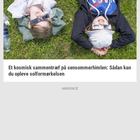
Et
kos­misk
sam­men­træf
på
sen­som­mer­him­len:
Sådan kan
du
op­le­ve
sol­for­mør­kel­sen
ANNONCE