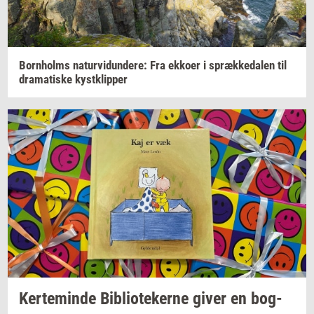
Born­holms
na­tur­vi­dun­de­re:
Fra
ek­ko­er
i
spræk­ke­da­len
til
dra­ma­ti­ske
kyst­klip­per
Ker­te­min­de
Bi­bli­o­te­ker­ne
giver en
bog­