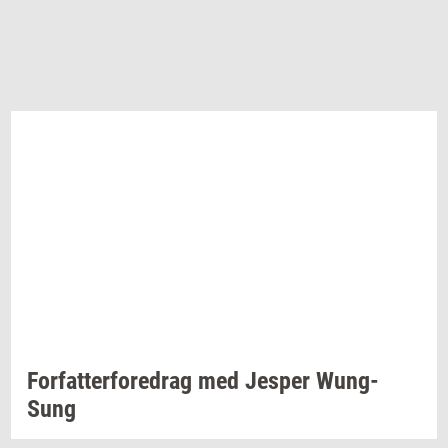
For­fat­ter­fored­rag
med
Jes­per
Wung-​
Sung