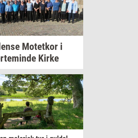
en­se
Mo­tet­kor
i
r­te­min­de
Kirke