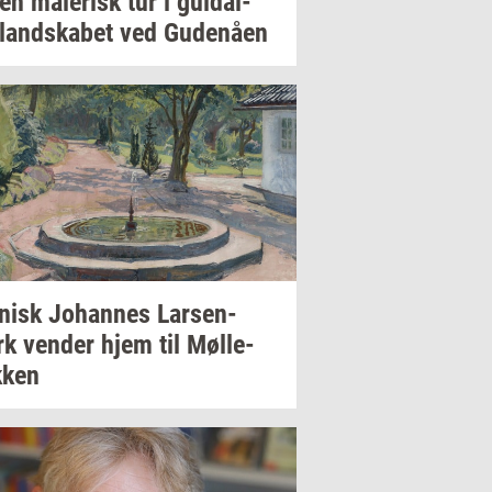
 en
ma­le­risk
tur i
gul­dal­
­land­ska­bet
ved
Gu­denå­en
­nisk
Jo­han­nes
Larsen-​
rk
ven­der
hjem til
Møl­le­
­ken