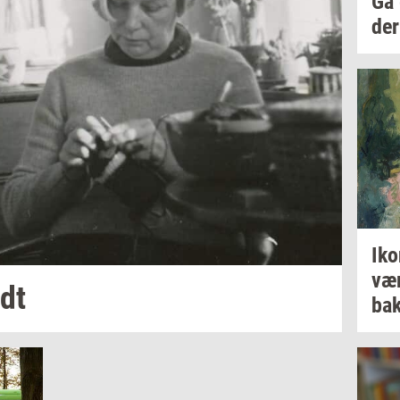
Gå
der
Iko
væ
dt
bak