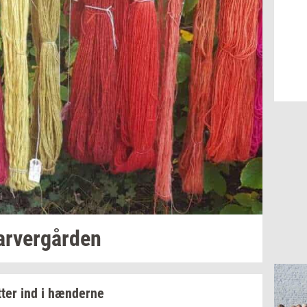
ar­ver­går­den
t­ter
ind i
hæn­der­ne