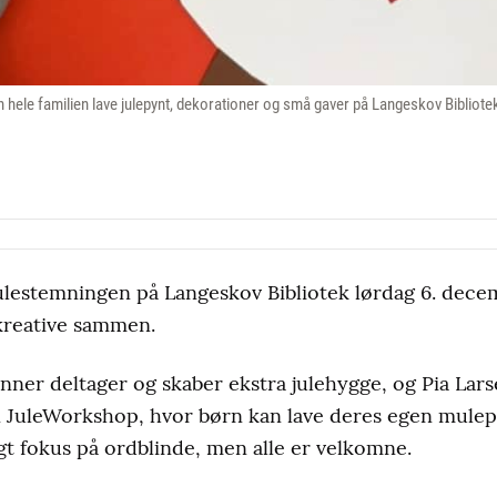
hele familien lave julepynt, dekorationer og små gaver på Langeskov Bibliotek
ulestemningen på Langeskov Bibliotek lørdag 6. dece
 kreative sammen.
nner deltager og skaber ekstra julehygge, og Pia Larse
 en JuleWorkshop, hvor børn kan lave deres egen mule
t fokus på ordblinde, men alle er velkomne.