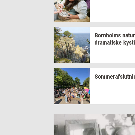
Born­holms
na­tur
dra­ma­ti­ske
kyst­
Som­mer­af­slut­n