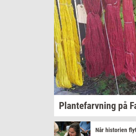
Plan­te­farv­ning
på
F
Når
hi­sto­ri­en
fly