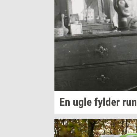
En ugle
fyl­der
run