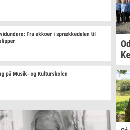
­vi­dun­de­re:
Fra
ek­ko­er
i
spræk­ke­da­len
til
klip­per
Od
Ke
ing
på
Musik-​
og
Kul­tursko­len