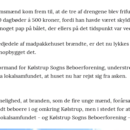
mænd kom frem til, at de tre af drengene blev frif
10 dagbøder á 500 kroner, fordi han havde været skyld i
oget pap på bålet, der ellers på det tidspunkt var ve
tredjedele af madpakkehuset brændte, er det nu lykke
enopbygget det.
ormand for Kølstrup Sogns Beboerforening, understreg
a lokalsamfundet, at huset nu har rejst sig fra asken.
elighed, at branden, som de fire unge mænd, forårsa
ndt beboere i og omkring Kølstrup, men i stedet for at
e lokalsamfundet - og Kølstrup Sogns Beboerforening - 