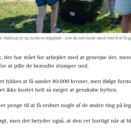
 Kølstrup en ny, moderne legeplads - som de selv havde været med til at få gjort
 der har stået for arbejdet med at genrejse det, mens 
 for at pille de brændte stumper ned.
t lykkes at få samlet 80.000 kroner, men ifølge for
t ikke kostet helt så meget at genskabe hytten.
er penge til at få ordnet nogle af de andre ting på le
øgt, men det betyder også, at den ret hurtigt når at bl