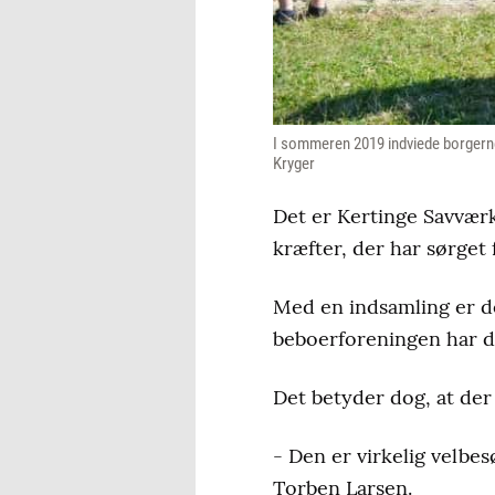
I sommeren 2019 indviede borgerne i
Kryger
Det er Kertinge Savværk,
kræfter, der har sørget
Med en indsamling er de
beboerforeningen har de
Det betyder dog, at der 
- Den er virkelig velbes
Torben Larsen.