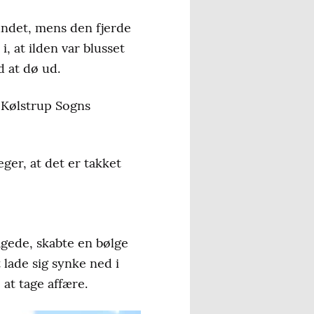
undet, mens den fjerde
, at ilden var blusset
d at dø ud.
s Kølstrup Sogns
er, at det er takket
gede, skabte en bølge
 lade sig synke ned i
at tage affære.