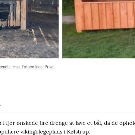
rændte i maj. Fotocollage: Privat
k
 i fjor ønskede fire drenge at lave et bål, da de ophold
ulære vikingelegeplads i Kølstrup.