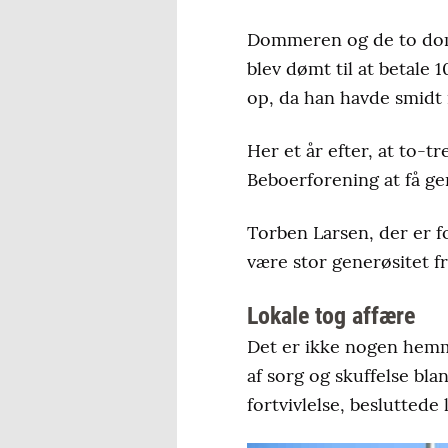
Dommeren og de to doms
blev dømt til at betale 
op, da han havde smidt n
Her et år efter, at to-
Beboerforening at få g
Torben Larsen, der er f
være stor generøsitet fr
Lokale tog affære
Det er ikke nogen hemm
af sorg og skuffelse bla
fortvivlelse, beslutted