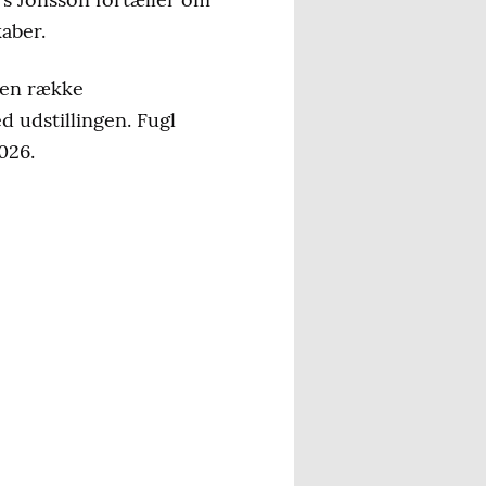
kaber.
f en række
 udstillingen. Fugl
026.