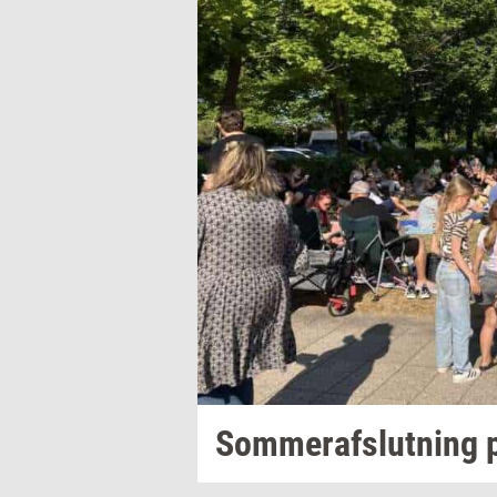
Som­mer­af­slut­ning