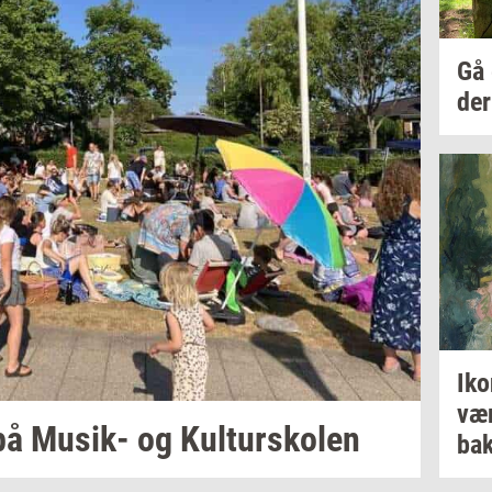
Gå
der
Iko
væ
på
Musik-​
og
Kul­tursko­len
bak