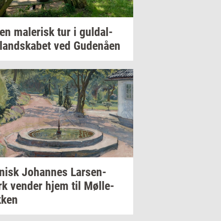
 en
ma­le­risk
tur i
gul­dal­
­land­ska­bet
ved
Gu­denå­en
­nisk
Jo­han­nes
Larsen-​
rk
ven­der
hjem til
Møl­le­
­ken