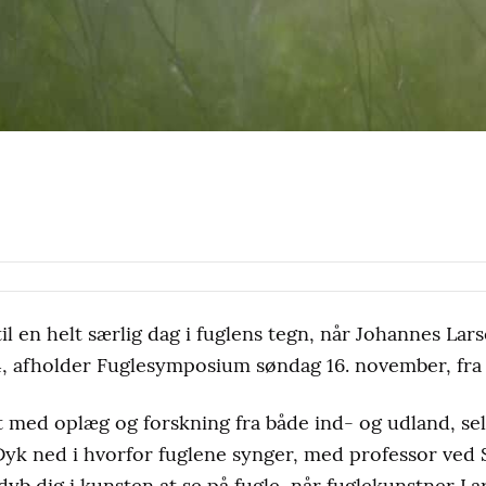
 en helt særlig dag i fuglens tegn, når Johannes Lar
, afholder Fuglesymposium søndag 16. november, fra 
med oplæg og forskning fra både ind- og udland, sel
yk ned i hvorfor fuglene synger, med professor ved 
dyb dig i kunsten at se på fugle, når fuglekunstner L