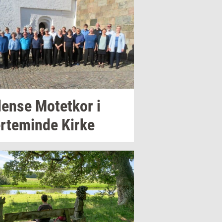
en­se
Mo­tet­kor
i
r­te­min­de
Kirke