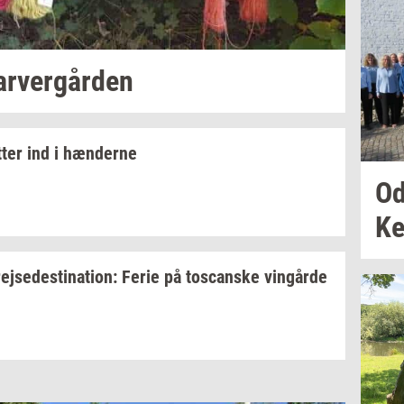
ar­ver­går­den
t­ter
ind i
hæn­der­ne
Od
Ke
rej­se­desti­na­tion:
Ferie på
toscan­ske
vin­går­de