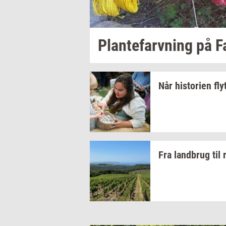
Plan­te­farv­ning
på
F
Når
hi­sto­ri­en
fly
Fra
land­brug
til