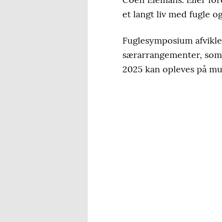
et langt liv med fugle o
Fuglesymposium afvikles
særarrangementer, som a
2025 kan opleves på muse