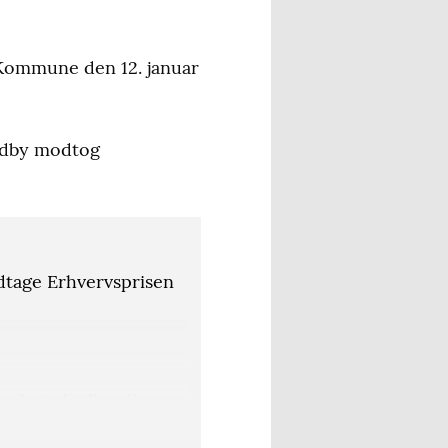
 Kommune den 12. januar
Ladby modtog
dtage Erhvervsprisen
du indstiller din