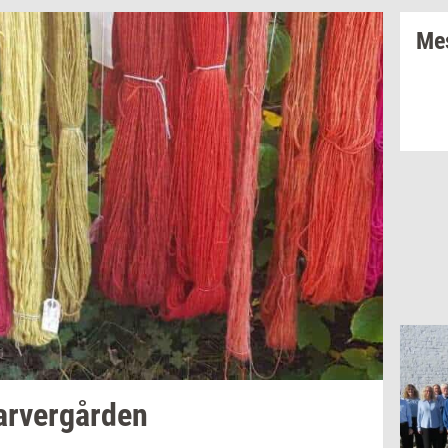
Mes
ar­ver­går­den