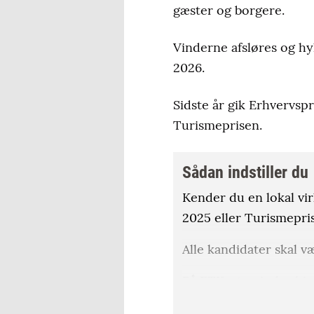
gæster og borgere.
Vinderne afsløres og h
2026.
Sidste år gik Erhvervs
Turismeprisen.
Sådan indstiller du
Kender du en lokal vi
2025 eller Turismepris
Alle kandidater skal v
På ETKertemindes hjem
kandidat til de forskell