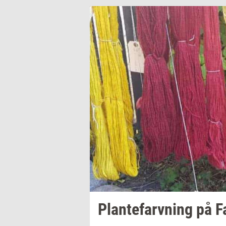
Plan­te­farv­ning
på
F