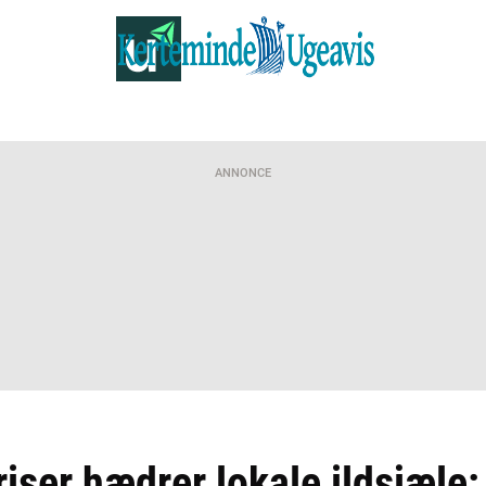
ANNONCE
riser hædrer lokale ildsjæle