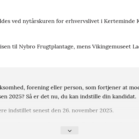
yldes ved nytårskuren for erhvervslivet i Kerteminde
prisen til Nybro Frugtplantage, mens Vikingemuseet 
rksomhed, forening eller person, som fortjener at mo
en 2025? Så er det nu, du kan indstille din kandidat.
ære indstillet senest den 26. november 2025.
meside - www.etkerteminde.dk - kan du se, hvordan 
ige priser.