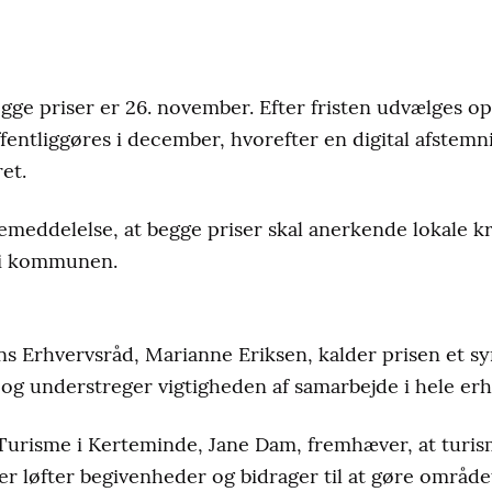
egge priser er 26. november. Efter fristen udvælges op t
offentliggøres i december, hvorefter en digital afstemn
et.
emeddelelse, at begge priser skal anerkende lokale kr
b i kommunen.
s Erhvervsråd, Marianne Eriksen, kalder prisen et s
et og understreger vigtigheden af samarbejde i hele e
 Turisme i Kerteminde, Jane Dam, fremhæver, at turi
er løfter begivenheder og bidrager til at gøre området