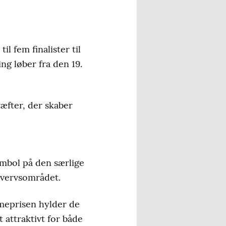
il fem finalister til
ing løber fra den 19.
æfter, der skaber
ymbol på den særlige
rhvervsområdet.
smeprisen hylder de
 attraktivt for både