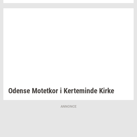
Oden­se
Mo­tet­kor
i
Ker­te­min­de
Kirke
ANNONCE