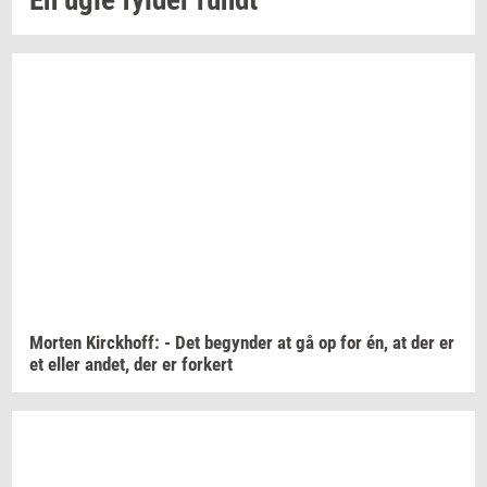
Mor­ten
Kirck­hoff:
- Det
be­gyn­der
at gå op for én, at der er
et eller
andet,
der er
for­kert