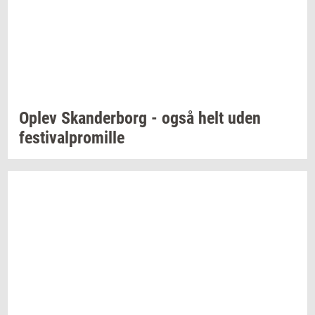
Oplev
Skan­der­borg
- også helt uden
festi­val­pro­mil­le