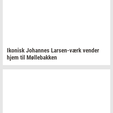
Iko­nisk
Jo­han­nes
Larsen-​værk
ven­der
hjem til
Møl­le­bak­ken