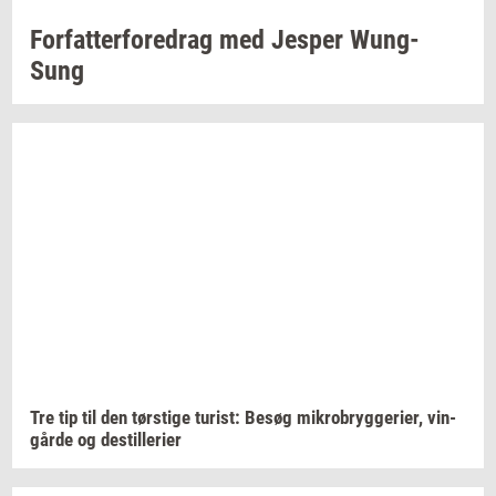
For­fat­ter­fored­rag
med
Jes­per
Wung-​
Sung
Tre tip til den
tørsti­ge
turist:
Besøg
mi­kro­bryg­ge­ri­er,
vin­
går­de
og
destil­le­ri­er