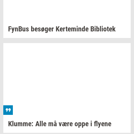
Fyn­Bus
be­sø­ger
Ker­te­min­de
Bi­bli­o­tek
Klum­me:
Alle må være oppe i
fly­e­ne