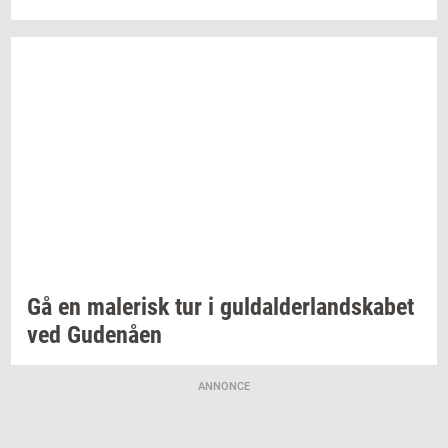
Gå en
ma­le­risk
tur i
gul­dal­der­land­ska­bet
ved
Gu­denå­en
ANNONCE