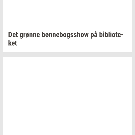
Det
grøn­ne
bøn­ne­bogsshow
på
bi­bli­o­te­
ket