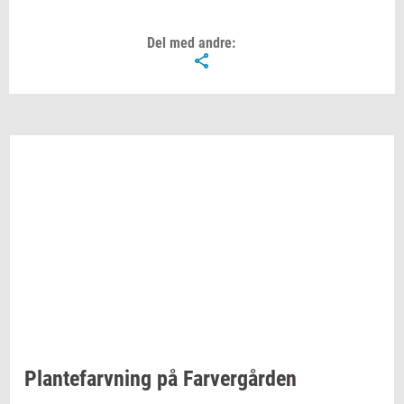
Del med andre:
Plan­te­farv­ning
på
Far­ver­går­den