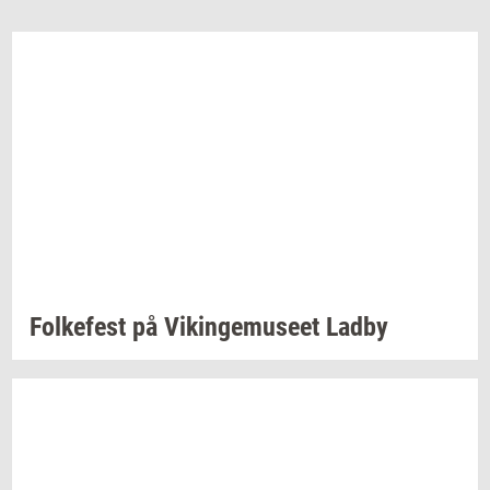
Fol­ke­fest
på
Vikin­gemu­se­et
Ladby