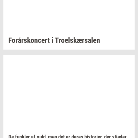
For­års­kon­cert
i
Tro­elskær­sa­len
De
funk­ler
af guld, men det er deres
hi­sto­ri­er,
der
stjæ­ler