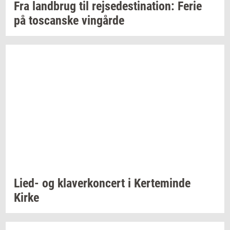
Fra
land­brug
til
rej­se­desti­na­tion:
Ferie
på
toscan­ske
vin­går­de
Lied- og
kla­ver­kon­cert
i
Ker­te­min­de
Kirke