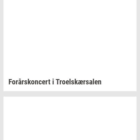
For­års­kon­cert
i
Tro­elskær­sa­len