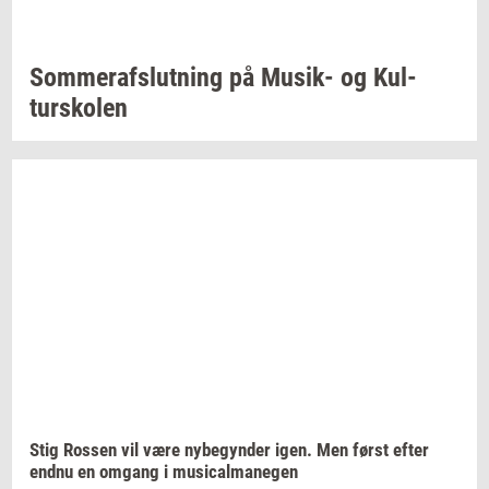
Som­mer­af­slut­ning
på
Musik-​
og
Kul­
tursko­len
Stig
Ros­sen
vil være
ny­be­gyn­der
igen. Men først efter
endnu en
om­gang
i
mu­si­cal­ma­ne­gen