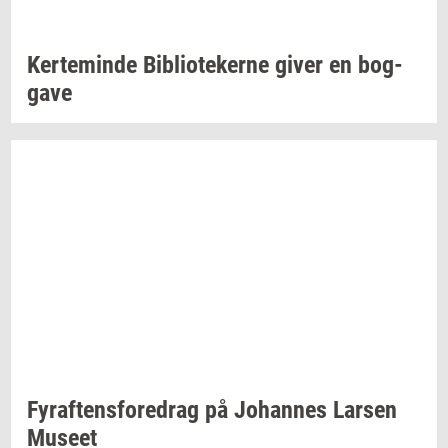
Ker­te­min­de
Bi­bli­o­te­ker­ne
giver en
bog­
ga­ve
Fyraf­tens­fored­rag
på
Jo­han­nes
Lar­sen
Mu­se­et