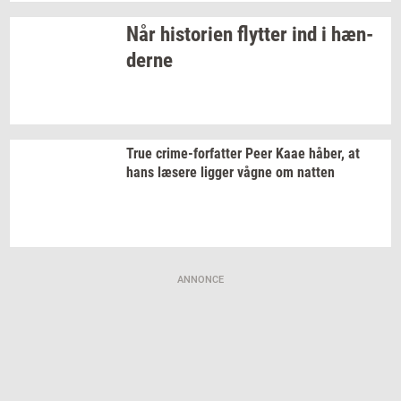
Når
hi­sto­ri­en
flyt­ter
ind i
hæn­
der­ne
True
crime-​forfatter
Peer Kaae
håber,
at
hans
læ­se­re
lig­ger
vågne om
nat­ten
ANNONCE