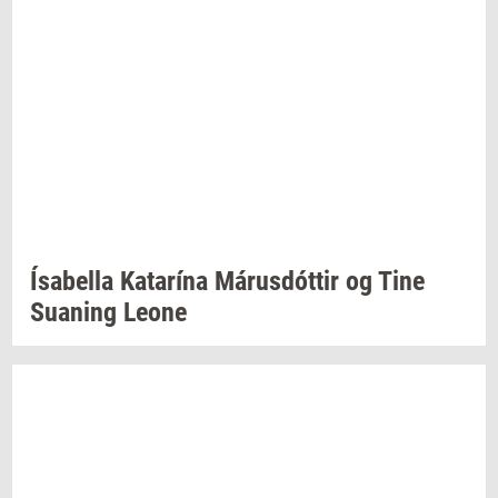
Ísabella
Katarína
Márusdóttir
og Tine
Su­a­ning
Leone