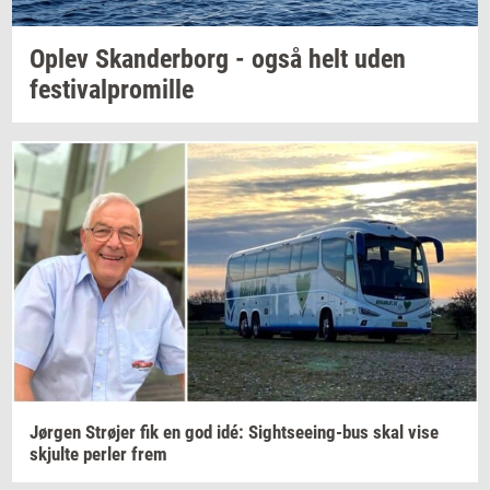
Oplev
Skan­der­borg
- også helt uden
festi­val­pro­mil­le
Jør­gen
Strø­jer
fik en god idé:
Sightseeing-​bus
skal vise
skjul­te
per­ler
frem