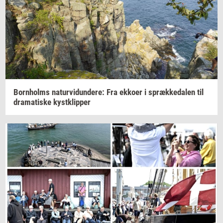
Born­holms
na­tur­vi­dun­de­re:
Fra
ek­ko­er
i
spræk­ke­da­len
til
dra­ma­ti­ske
kyst­klip­per