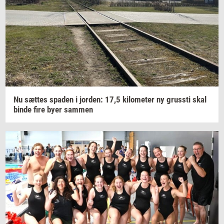
Nu
sæt­tes
spa­den
i
jor­den: 17,5
ki­lo­me­ter
ny
grus­sti
skal
binde fire byer
sam­men