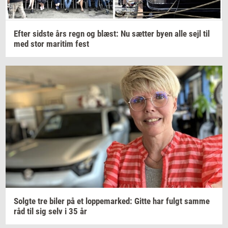
Efter
sid­ste
års regn og
blæst:
Nu
sæt­ter
byen alle sejl til
med stor
ma­ri­tim
fest
Solg­te
tre biler på et
lop­pe­mar­ked:
Gitte har fulgt samme
råd til sig selv i 35 år