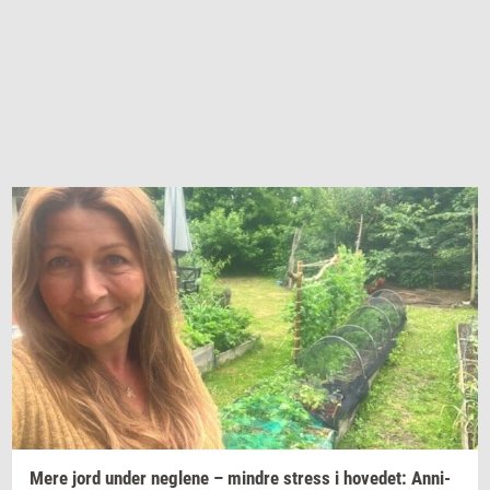
Mere jord under
neg­le­ne
–
min­dre
stress
i
ho­ve­d­et:
An­ni­