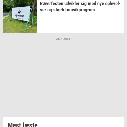
Rø­ver­fe­sten
ud­vik­ler
sig med nye
op­le­vel­
ser
og
stærkt
mu­sikpro­gram
ANNONCE
Mest læste