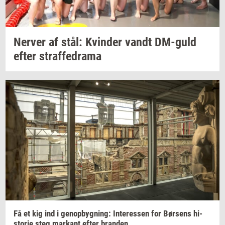
Ner­ver
af stål:
Kvin­der
vandt
DM-​guld
efter
straf­fed­ra­ma
Få et kig ind i
genop­byg­ning:
In­ter­es­sen
for
Bør­sens
hi­
sto­rie
steg
mar­kant
efter
bran­den