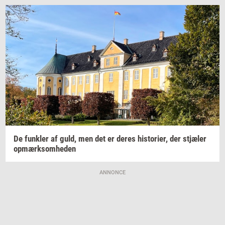
De
funk­ler
af guld, men det er deres
hi­sto­ri­er,
der
stjæ­ler
op­mærk­som­he­den
ANNONCE