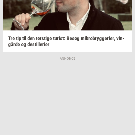
Tre tip til den
tørsti­ge
turist:
Besøg
mi­kro­bryg­ge­ri­er,
vin­
går­de
og
destil­le­ri­er
ANNONCE