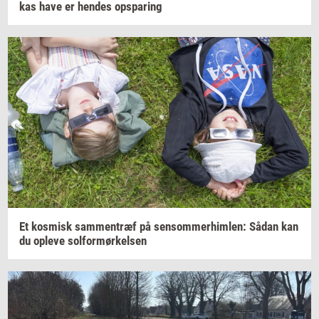
kas
have er
hen­des
op­spa­ring
Et
kos­misk
sam­men­træf
på
sen­som­mer­him­len:
Sådan kan
du
op­le­ve
sol­for­mør­kel­sen