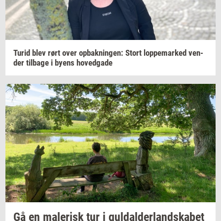
Turid blev rørt over
op­bak­nin­gen:
Stort
lop­pe­mar­ked
ven­
der
til­ba­ge
i byens
ho­ved­ga­de
Gå en
ma­le­risk
tur i
gul­dal­der­land­ska­bet