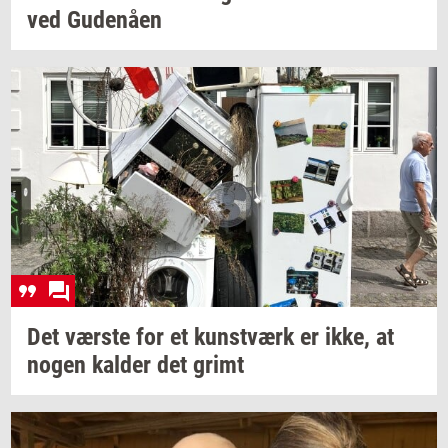
ved
Gu­denå­en
Det
vær­ste
for et
kunst­værk
er ikke, at
nogen
kal­der
det grimt