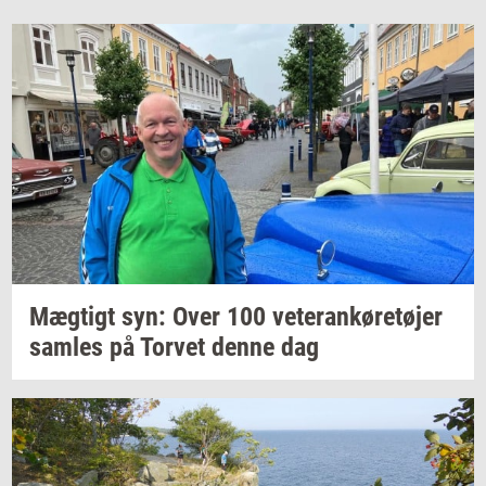
Mæg­tigt
syn: Over 100
ve­te­ran­kø­re­tø­jer
sam­les
på
Tor­vet
denne dag