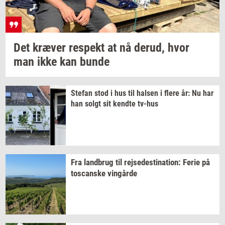
Det
kræ­ver
respekt
at nå
derud,
hvor
man ikke kan bunde
Ste­fan
stod i hus til
hal­sen
i flere år: Nu har
han solgt sit
kend­te
tv-​hus
Fra
land­brug
til
rej­se­desti­na­tion:
Ferie på
toscan­ske
vin­går­de