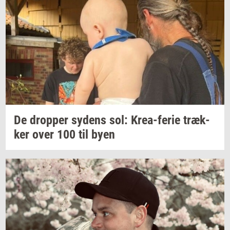
De
drop­per
sy­dens
sol:
Krea-​ferie
træk­
ker
over 100 til byen