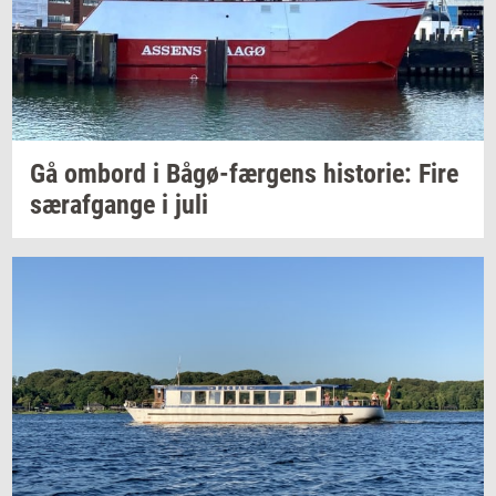
Gå
om­bord
i
Bågø-​færgens
hi­sto­rie:
Fire
sær­af­gan­ge
i juli