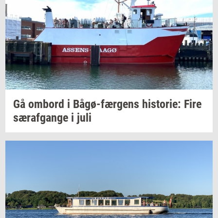
Gå
om­bord
i
Bågø-​færgens
hi­sto­rie:
Fire
sær­af­gan­ge
i juli