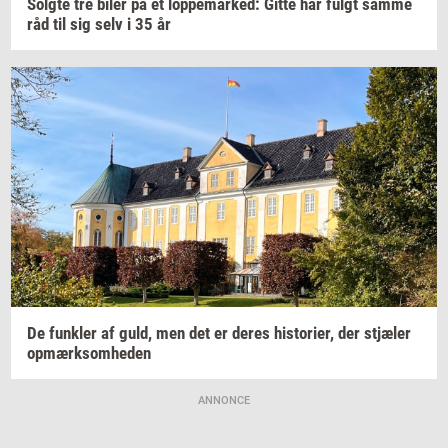
Solg­te
tre biler på et
lop­pe­mar­ked:
Gitte har fulgt samme
råd til sig selv i 35 år
De
funk­ler
af guld, men det er deres
hi­sto­ri­er,
der
stjæ­ler
op­mærk­som­he­den
ANNONCE