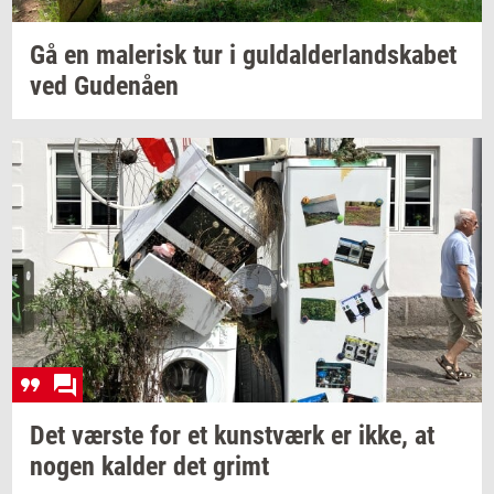
Gå en
ma­le­risk
tur i
gul­dal­der­land­ska­bet
ved
Gu­denå­en
Det
vær­ste
for et
kunst­værk
er ikke, at
nogen
kal­der
det grimt