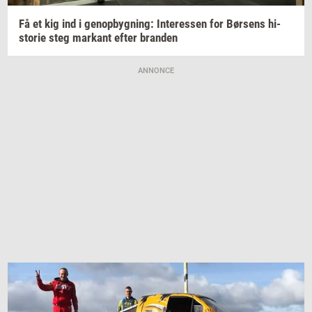
Få et kig ind i
genop­byg­ning:
In­ter­es­sen
for
Bør­sens
hi­
sto­rie
steg
mar­kant
efter
bran­den
ANNONCE