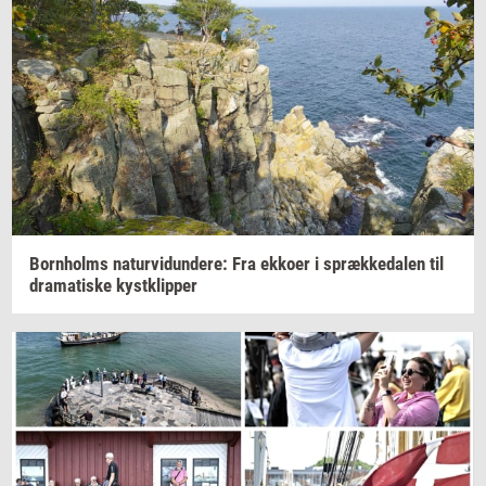
Born­holms
na­tur­vi­dun­de­re:
Fra
ek­ko­er
i
spræk­ke­da­len
til
dra­ma­ti­ske
kyst­klip­per