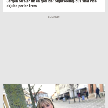
Jør­gen
Strø­jer
fik en god idé:
Sightseeing-​bus
skal vise
skjul­te
per­ler
frem
ANNONCE