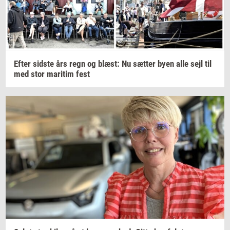
Efter
sid­ste
års regn og
blæst:
Nu
sæt­ter
byen alle sejl til
med stor
ma­ri­tim
fest