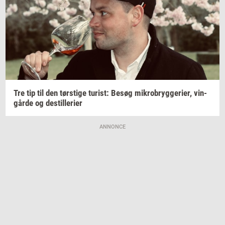
Tre tip til den
tørsti­ge
turist:
Besøg
mi­kro­bryg­ge­ri­er,
vin­
går­de
og
destil­le­ri­er
ANNONCE