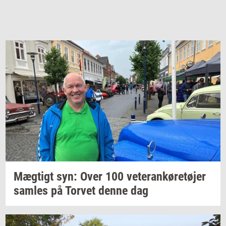
Mæg­tigt
syn: Over 100
ve­te­ran­kø­re­tø­jer
sam­les
på
Tor­vet
denne dag