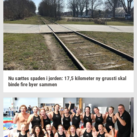
Nu
sæt­tes
spa­den
i
jor­den: 17,5
ki­lo­me­ter
ny
grus­sti
skal
binde fire byer
sam­men