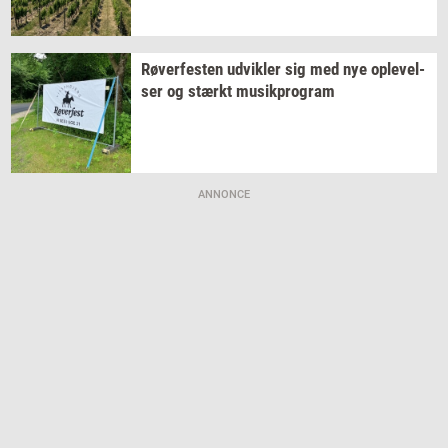
Rø­ver­fe­sten
ud­vik­ler
sig med nye
op­le­vel­
ser
og
stærkt
mu­sikpro­gram
ANNONCE