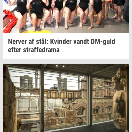
Ner­ver
af stål:
Kvin­der
vandt
DM-​guld
efter
straf­fed­ra­ma