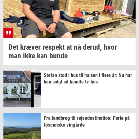
Det
kræ­ver
respekt
at nå
derud,
hvor
man ikke kan bunde
Ste­fan
stod i hus til
hal­sen
i flere år: Nu har
han solgt sit
kend­te
tv-​hus
Fra
land­brug
til
rej­se­desti­na­tion:
Ferie på
toscan­ske
vin­går­de