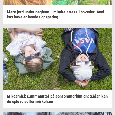
Mere jord under
neg­le­ne
–
min­dre
stress
i
ho­ve­d­et:
An­ni­
kas
have er
hen­des
op­spa­ring
Et
kos­misk
sam­men­træf
på
sen­som­mer­him­len:
Sådan kan
du
op­le­ve
sol­for­mør­kel­sen