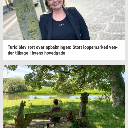
Turid blev rørt over
op­bak­nin­gen:
Stort
lop­pe­mar­ked
ven­
der
til­ba­ge
i byens
ho­ved­ga­de