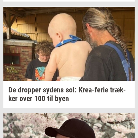
De
drop­per
sy­dens
sol:
Krea-​ferie
træk­
ker
over 100 til byen