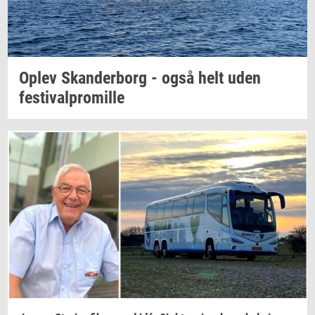
Oplev
Skan­der­borg
- også helt uden
festi­val­pro­mil­le