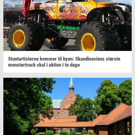
Stun­tar­ti­ster­ne
kom­mer
til byen:
Skan­di­navi­ens
stør­ste
monster­truck
skal i
ak­tion
i to dage