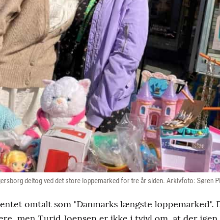
rsborg deltog ved det store loppemarked for tre år siden. Arkivfoto: Søren 
mentet omtalt som "Danmarks længste loppemarked". 
e, men Turid Joensen er ikke i tvivl om, at der igen 