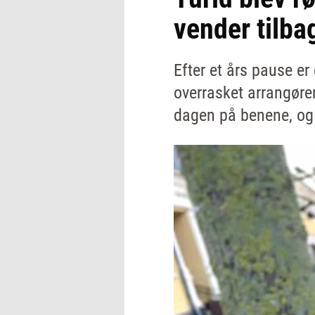
vender tilba
Efter et års pause e
overrasket arrangøre
dagen på benene, og 