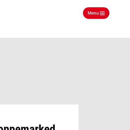
Menu
 loppemarked