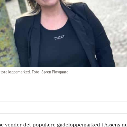
 store loppemarked. Foto: Søren Plovgaard
use vender det populære gadeloppemarked i Assens nu 