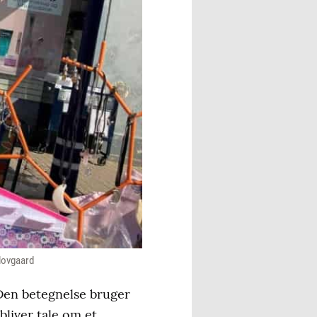
Plovgaard
Den betegnelse bruger
bliver tale om et