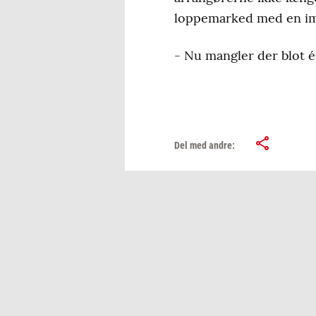
loppemarked med en i
- Nu mangler der blot én
Del med andre: