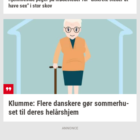
have sex" i stor skov
Klum­me: Flere
dan­ske­re
gør
som­mer­hu­
set
til deres
helårs­hjem
ANNONCE