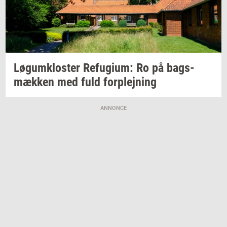
Løgum­klo­ster
Re­fu­gi­um:
Ro på
bags­
mæk­ken
med fuld
for­plej­ning
ANNONCE