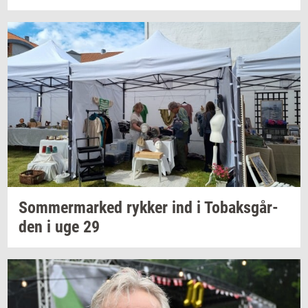
Som­mer­mar­ked
ryk­ker
ind i
To­baks­går­
den
i uge 29