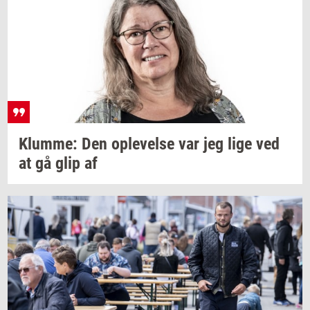
Klum­me:
Den
op­le­vel­se
var jeg lige ved
at gå glip af