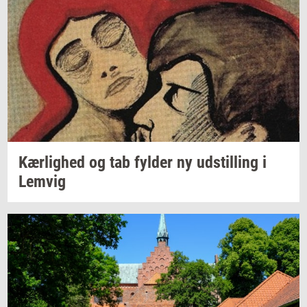
Kær­lig­hed
og tab
fyl­der
ny
ud­stil­ling
i
Lemvig