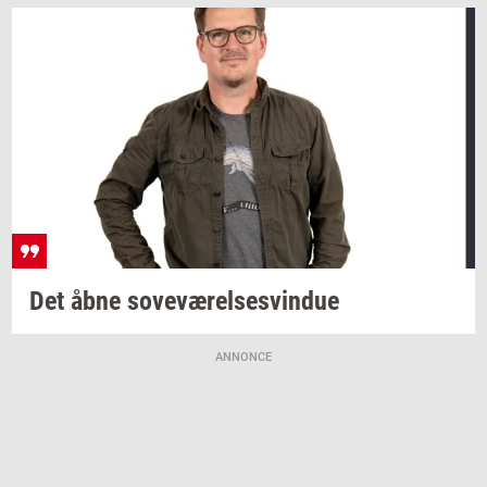
Det åbne
sove­væ­rel­ses­vin­due
ANNONCE