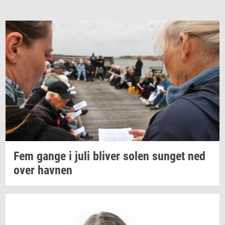
Fem gange i juli
bli­ver
solen
sun­get
ned
over
hav­nen