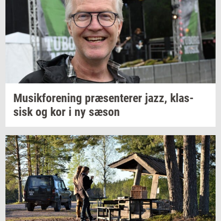
Mu­sik­for­e­ning
præ­sen­te­rer
jazz,
klas­
sisk
og kor i ny sæson