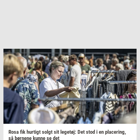
Rosa fik
hur­tigt
solgt sit
le­ge­tøj:
Det stod i en
pla­ce­ring,
så
bør­ne­ne
kunne se det