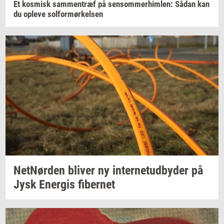
Et
kos­misk
sam­men­træf
på
sen­som­mer­him­len:
Sådan kan
du
op­le­ve
sol­for­mør­kel­sen
Net­Nør­den
bli­ver
ny
in­ter­ne­tud­by­der
på
Jysk
Ener­gis
fi­ber­net