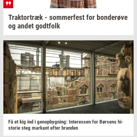
Trak­tor­træk
-
som­mer­fest
for
bon­de­rø­ve
og andet
godt­folk
Få et kig ind i
genop­byg­ning:
In­ter­es­sen
for
Bør­sens
hi­
sto­rie
steg
mar­kant
efter
bran­den