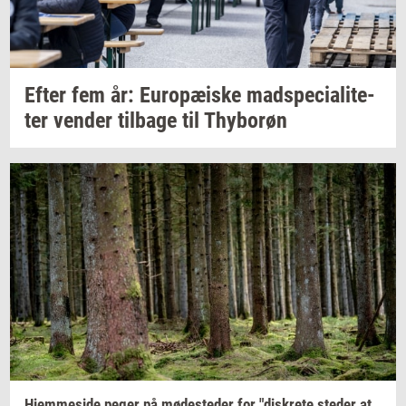
Efter fem år:
Eu­ro­pæ­i­ske
mad­spe­ci­a­li­te­
ter
ven­der
til­ba­ge
til
Thy­bor­øn
Hjem­mesi­de
peger på
mø­de­ste­der
for
"diskre­te
ste­der
at