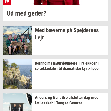
Ud med
geder?
Med
bæ­ver­ne
på
Spej­der­nes
Lejr
Born­holms
na­tur­vi­dun­de­re:
Fra
ek­ko­er
i
spræk­ke­da­len
til
dra­ma­ti­ske
kyst­klip­per
An­ders
og Bent Bro
af­slut­ter
dag med
fæl­les­skab
i
Tangsø
Cen­tret