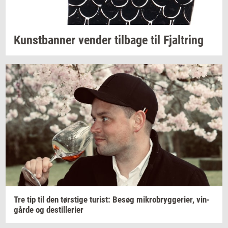
Kunst­ban­ner
ven­der
til­ba­ge
til
Fjal­tring
Tre tip til den
tørsti­ge
turist:
Besøg
mi­kro­bryg­ge­ri­er,
vin­
går­de
og
destil­le­ri­er