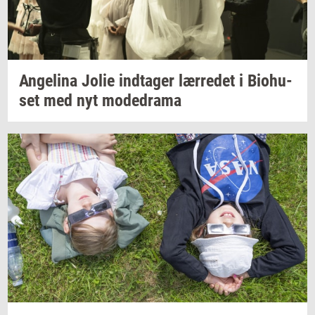
An­ge­li­na
Jolie
ind­ta­ger
lær­re­det
i
Bio­hu­
set
med nyt
mo­de­d­ra­ma