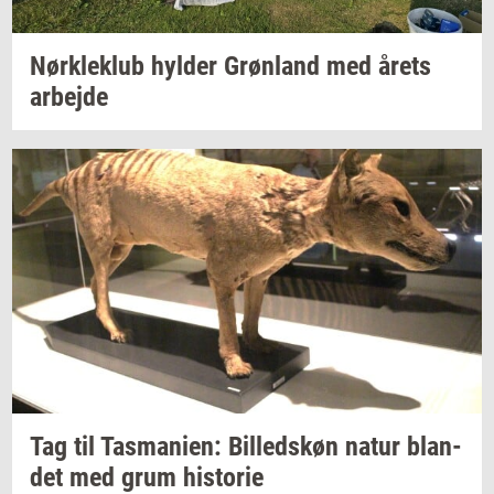
Nørk­le­klub
hyl­der
Grøn­land
med årets
ar­bej­de
Tag til
Tas­ma­ni­en:
Bil­leds­køn
natur
blan­
det
med grum
hi­sto­rie