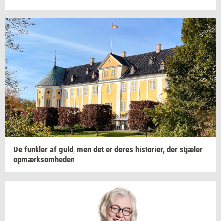
De
funk­ler
af guld, men det er deres
hi­sto­ri­er,
der
stjæ­ler
op­mærk­som­he­den