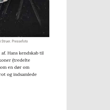
i Struer. Pressefoto
 af. Hans kendskab til
koner (tredelte
s som en dør om
krot og indsamlede