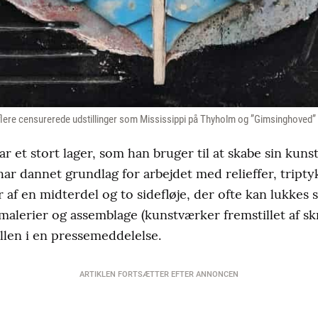
flere censurerede udstillinger som Mississippi på Thyholm og ”Gimsinghoved” 
r et stort lager, som han bruger til at skabe sin kunst
ar dannet grundlag for arbejdet med relieffer, tripty
r af en midterdel og to sidefløje, der ofte kan lukke
 malerier og assemblage (kunstværker fremstillet af s
øllen i en pressemeddelelse.
ARTIKLEN FORTSÆTTER EFTER ANNONCEN