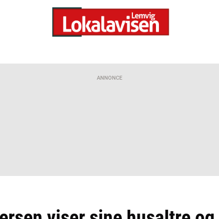
ANNONCE
rsen viser sine husaltre og 