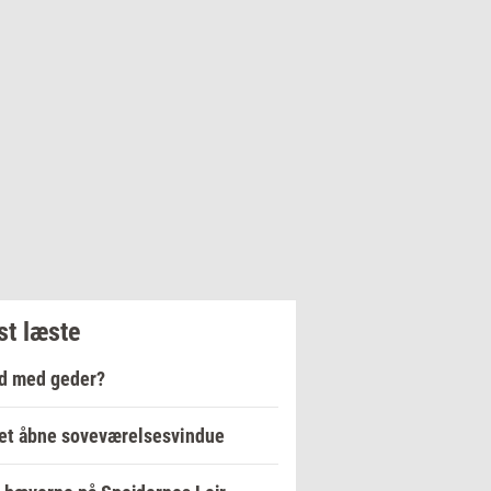
t læste
d med geder?
et åbne soveværelsesvindue