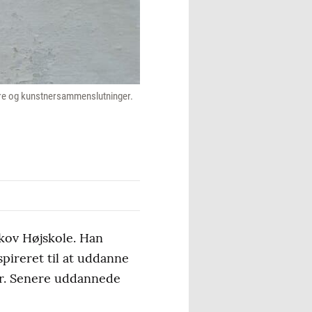
tnere og kunstnersammenslutninger.
skov Højskole. Han
spireret til at uddanne
er. Senere uddannede