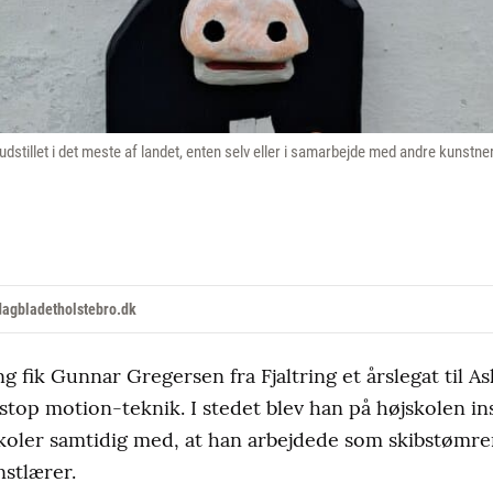
 udstillet i det meste af landet, enten selv eller i samarbejde med andre kuns
agbladetholstebro.dk
g fik Gunnar Gregersen fra Fjaltring et årslegat til A
 stop motion-teknik. I stedet blev han på højskolen in
skoler samtidig med, at han arbejdede som skibstømr
nstlærer.