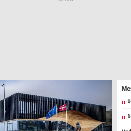
Mes
U
D