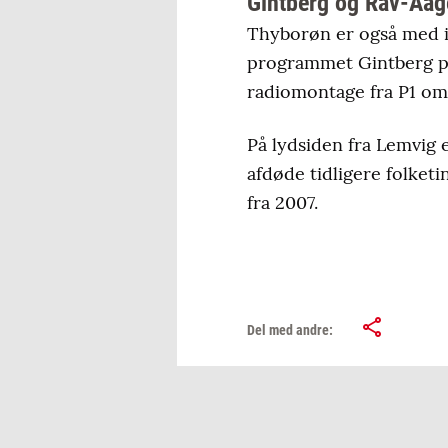
Gintberg og Rav-Aag
Thyborøn er også med i
programmet Gintberg på
radiomontage fra P1 om
På lydsiden fra Lemvig 
afdøde tidligere folket
fra 2007.
Del med andre: