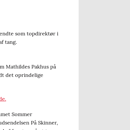
endte som topdirektør i
af tang.
om Mathildes Pakhus på
dt det oprindelige
de.
rammet Sommer
udsendelsen På Skinner,