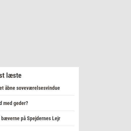
t læste
et åbne soveværelsesvindue
d med geder?
bæverne på Spejdernes Lejr