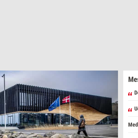
Mes
D
U
Med 