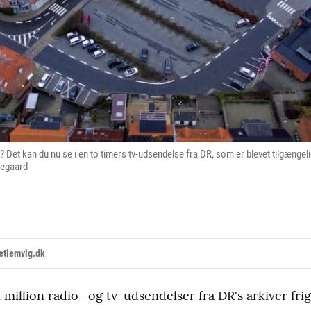
 Det kan du nu se i en to timers tv-udsendelse fra DR, som er blevet tilgængel
degaard
etlemvig.dk
illion radio- og tv-udsendelser fra DR's arkiver frig