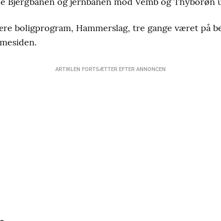
de Bjergbanen og jernbanen mod Vemb og Thyborøn ud
re boligprogram, Hammerslag, tre gange været på be
mmesiden.
ARTIKLEN FORTSÆTTER EFTER ANNONCEN