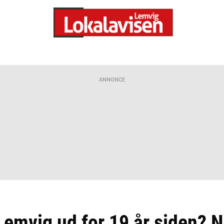
ANNONCE
emvig ud for 19 år siden? N