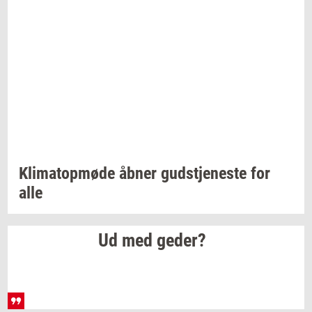
Kli­ma­top­mø­de
åbner
gud­stje­ne­ste
for
alle
Ud med
geder?