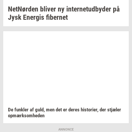
Net­Nør­den
bli­ver
ny
in­ter­ne­tud­by­der
på
Jysk
Ener­gis
fi­ber­net
De
funk­ler
af guld, men det er deres
hi­sto­ri­er,
der
stjæ­ler
op­mærk­som­he­den
ANNONCE