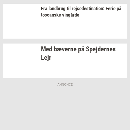
Fra
land­brug
til
rej­se­desti­na­tion:
Ferie på
toscan­ske
vin­går­de
Med
bæ­ver­ne
på
Spej­der­nes
Lejr
ANNONCE