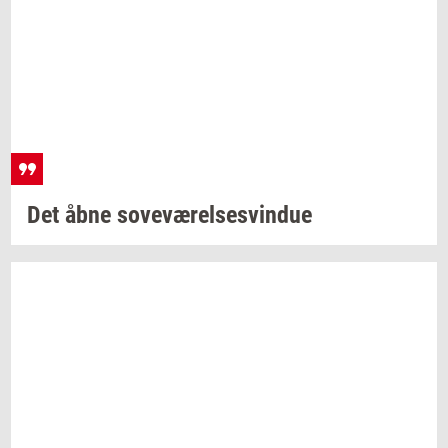
Det åbne
sove­væ­rel­ses­vin­due