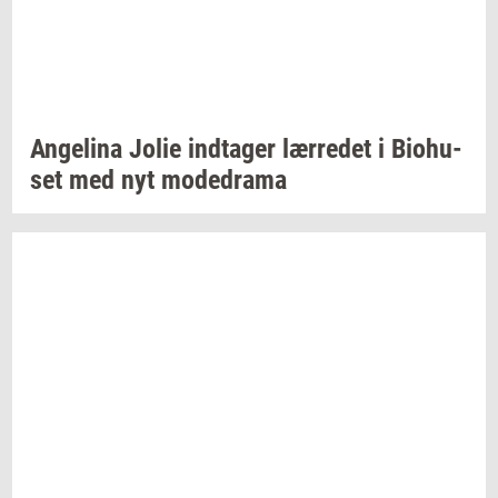
An­ge­li­na
Jolie
ind­ta­ger
lær­re­det
i
Bio­hu­
set
med nyt
mo­de­d­ra­ma