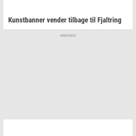
Kunst­ban­ner
ven­der
til­ba­ge
til
Fjal­tring
ANNONCE