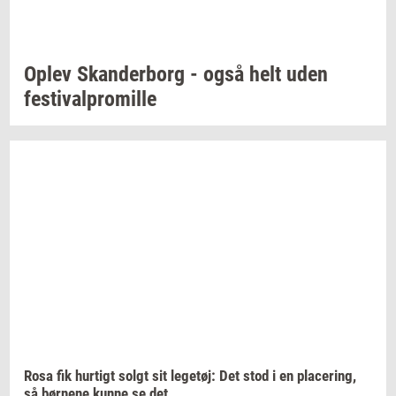
Oplev
Skan­der­borg
- også helt uden
festi­val­pro­mil­le
Rosa fik
hur­tigt
solgt sit
le­ge­tøj:
Det stod i en
pla­ce­ring,
så
bør­ne­ne
kunne se det