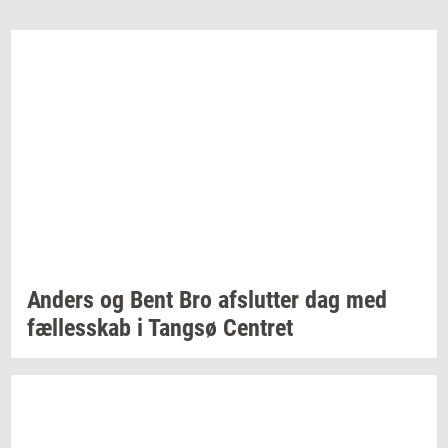
An­ders
og Bent Bro
af­slut­ter
dag med
fæl­les­skab
i
Tangsø
Cen­tret