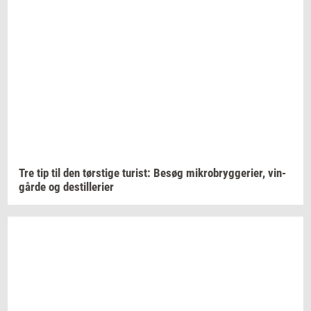
Tre tip til den
tørsti­ge
turist:
Besøg
mi­kro­bryg­ge­ri­er,
vin­
går­de
og
destil­le­ri­er