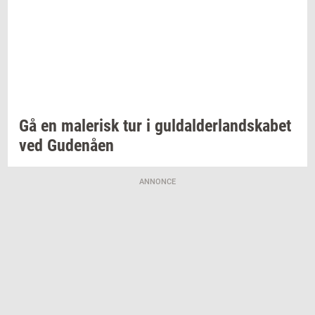
Gå en
ma­le­risk
tur i
gul­dal­der­land­ska­bet
ved
Gu­denå­en
ANNONCE