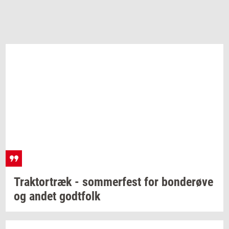
Trak­tor­træk
-
som­mer­fest
for
bon­de­rø­ve
og andet
godt­folk