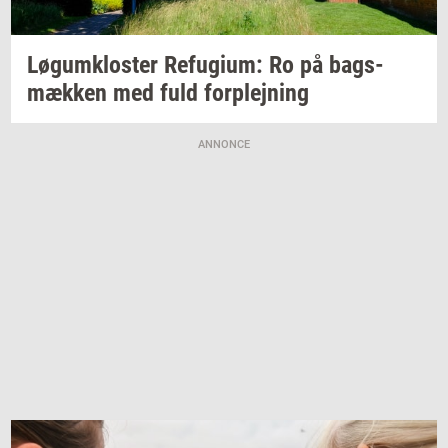
Løgum­klo­ster
Re­fu­gi­um:
Ro på
bags­
mæk­ken
med fuld
for­plej­ning
ANNONCE