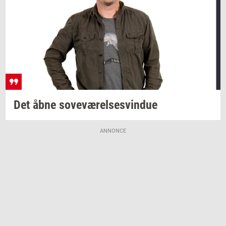
Det åbne
sove­væ­rel­ses­vin­due
ANNONCE