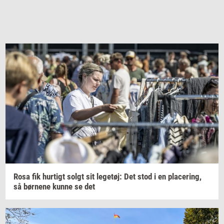
Rosa fik
hur­tigt
solgt sit
le­ge­tøj:
Det stod i en
pla­ce­ring,
så
bør­ne­ne
kunne se det