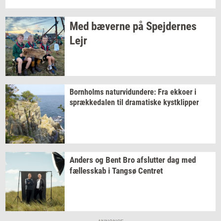
Med
bæ­ver­ne
på
Spej­der­nes
Lejr
Born­holms
na­tur­vi­dun­de­re:
Fra
ek­ko­er
i
spræk­ke­da­len
til
dra­ma­ti­ske
kyst­klip­per
An­ders
og Bent Bro
af­slut­ter
dag med
fæl­les­skab
i
Tangsø
Cen­tret