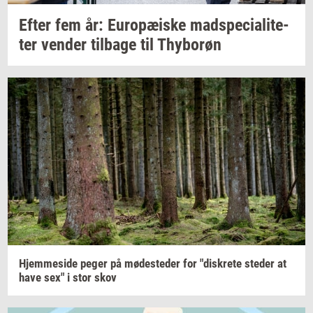
Efter fem år:
Eu­ro­pæ­i­ske
mad­spe­ci­a­li­te­
ter
ven­der
til­ba­ge
til
Thy­bor­øn
Hjem­mesi­de
peger på
mø­de­ste­der
for
"diskre­te
ste­der
at
have sex" i stor skov