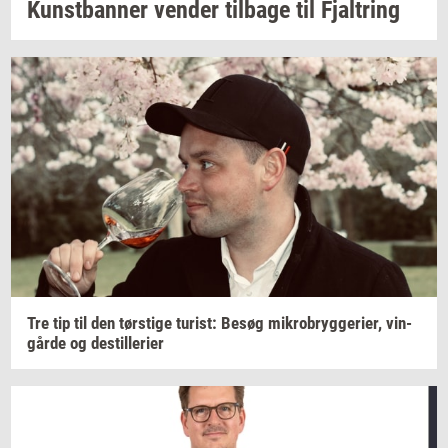
Kunst­ban­ner
ven­der
til­ba­ge
til
Fjal­tring
Tre tip til den
tørsti­ge
turist:
Besøg
mi­kro­bryg­ge­ri­er,
vin­
går­de
og
destil­le­ri­er