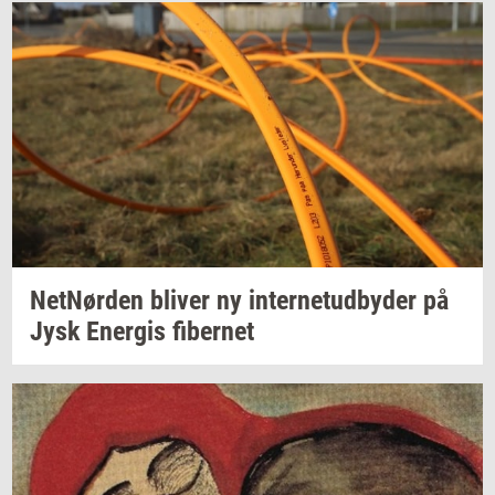
Net­Nør­den
bli­ver
ny
in­ter­ne­tud­by­der
på
Jysk
Ener­gis
fi­ber­net