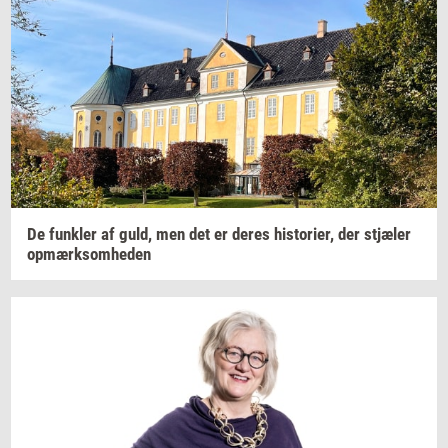
De
funk­ler
af guld, men det er deres
hi­sto­ri­er,
der
stjæ­ler
op­mærk­som­he­den