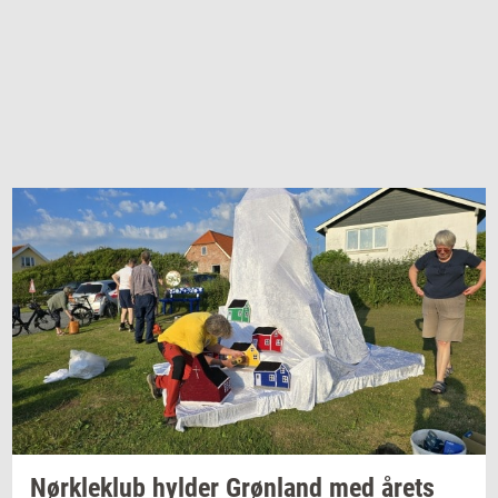
Nørk­le­klub
hyl­der
Grøn­land
med årets