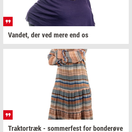
Van­det,
der ved mere end os
Trak­tor­træk
-
som­mer­fest
for
bon­de­rø­ve