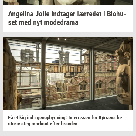
An­ge­li­na
Jolie
ind­ta­ger
lær­re­det
i
Bio­hu­
set
med nyt
mo­de­d­ra­ma
Få et kig ind i
genop­byg­ning:
In­ter­es­sen
for
Bør­sens
hi­
sto­rie
steg
mar­kant
efter
bran­den