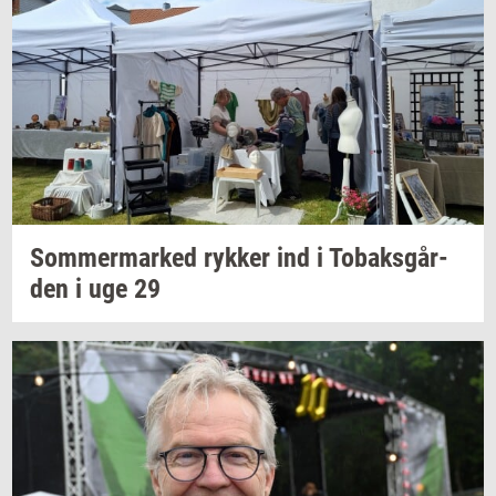
Som­mer­mar­ked
ryk­ker
ind i
To­baks­går­
den
i uge 29