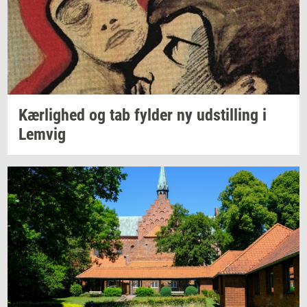
Kær­lig­hed
og tab
fyl­der
ny
ud­stil­ling
i
Lemvig