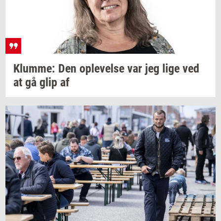
Klum­me:
Den
op­le­vel­se
var jeg lige ved
at gå glip af