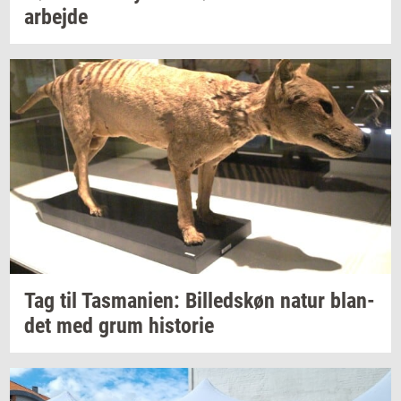
ar­bej­de
Tag til
Tas­ma­ni­en:
Bil­leds­køn
natur
blan­
det
med grum
hi­sto­rie