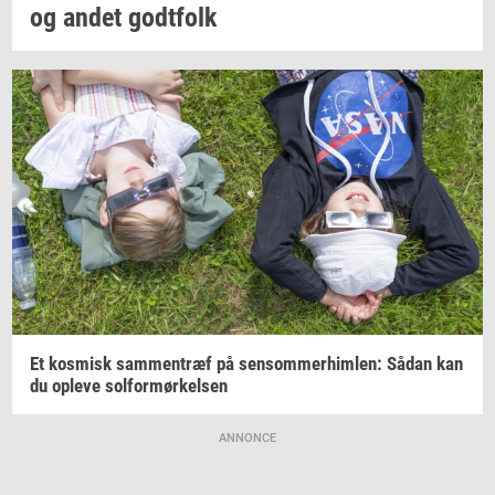
og andet
godt­folk
Et
kos­misk
sam­men­træf
på
sen­som­mer­him­len:
Sådan kan
du
op­le­ve
sol­for­mør­kel­sen
ANNONCE