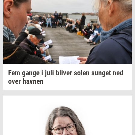
Fem gange i juli
bli­ver
solen
sun­get
ned
over
hav­nen