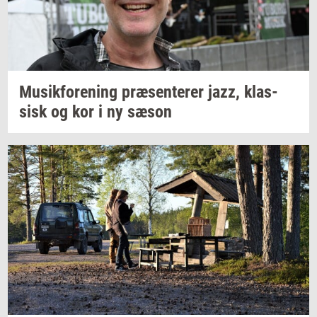
Mu­sik­for­e­ning
præ­sen­te­rer
jazz,
klas­
sisk
og kor i ny sæson