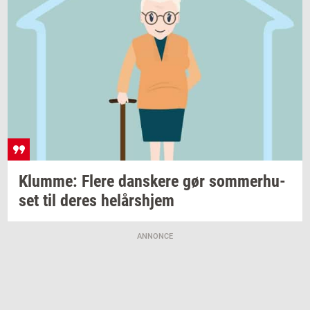
Klum­me: Flere
dan­ske­re
gør
som­mer­hu­
set
til deres
helårs­hjem
ANNONCE