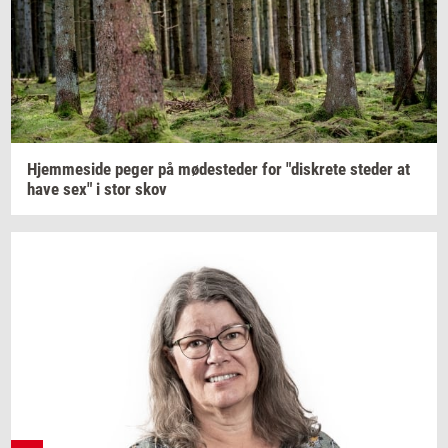
Hjem­mesi­de
peger på
mø­de­ste­der
for
"diskre­te
ste­der
at
have sex" i stor skov