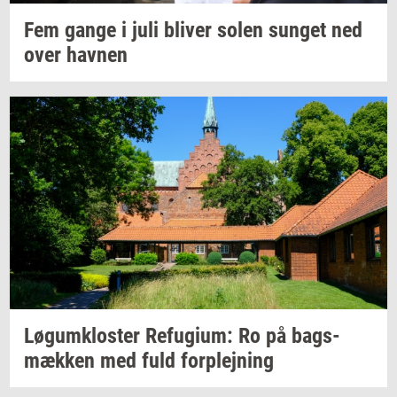
Fem gange i juli
bli­ver
solen
sun­get
ned
over
hav­nen
Løgum­klo­ster
Re­fu­gi­um:
Ro på
bags­
mæk­ken
med fuld
for­plej­ning