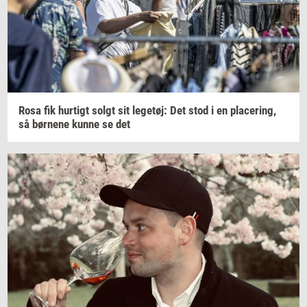
Rosa fik
hur­tigt
solgt sit
le­ge­tøj:
Det stod i en
pla­ce­ring,
så
bør­ne­ne
kunne se det