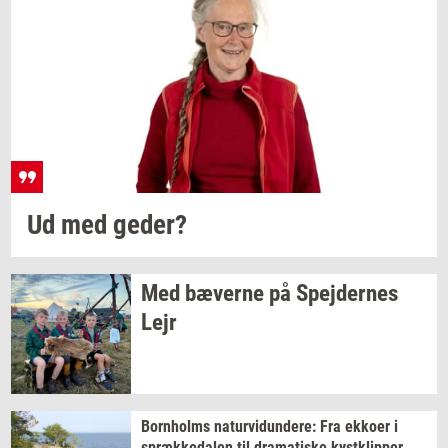
Ud med
geder?
Med
bæ­ver­ne
på
Spej­der­nes
Lejr
Born­holms
na­tur­vi­dun­de­re:
Fra
ek­ko­er
i
spræk­ke­da­len
til
dra­ma­ti­ske
kyst­klip­per