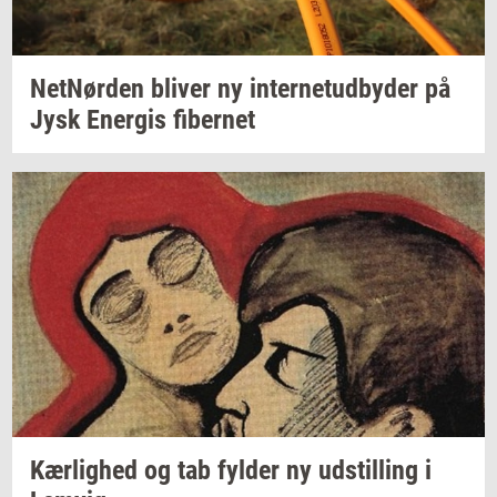
Net­Nør­den
bli­ver
ny
in­ter­ne­tud­by­der
på
Jysk
Ener­gis
fi­ber­net
Kær­lig­hed
og tab
fyl­der
ny
ud­stil­ling
i