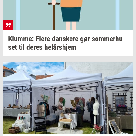
Klum­me: Flere
dan­ske­re
gør
som­mer­hu­
set
til deres
helårs­hjem