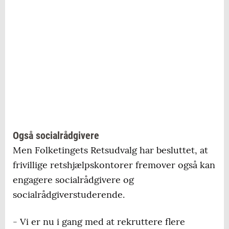
Retshjælpen rådgiver privatpersoner med
juridiske spørgsmål inden for en række
personrelaterede områder. Det er for
eksempel muligt at få rådgivning om
familieforhold og samliv, arbejdsforhold,
boligleje, arveret og opholdstilladelse.
Retshjælpen kan også hjælpe med
sagsbehandling, korrespondance med
Også socialrådgivere
modparter, ansøgning om fri proces, klage
Men Folketingets Retsudvalg har besluttet, at
over myndigheders afgørelser eller med at
frivillige retshjælpskontorer fremover også kan
kontakte boligudlejer, arbejdsgiver mv.
engagere socialrådgivere og
socialrådgiverstuderende.
Alle rådgivere har tavshedspligt.
- Vi er nu i gang med at rekruttere flere