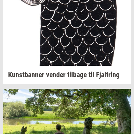
Kunst­ban­ner
ven­der
til­ba­ge
til
Fjal­tring