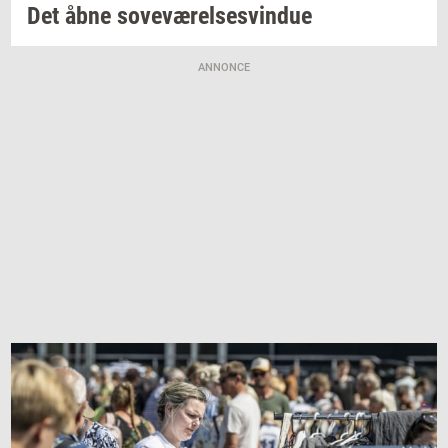
Det åbne
sove­væ­rel­ses­vin­due
ANNONCE