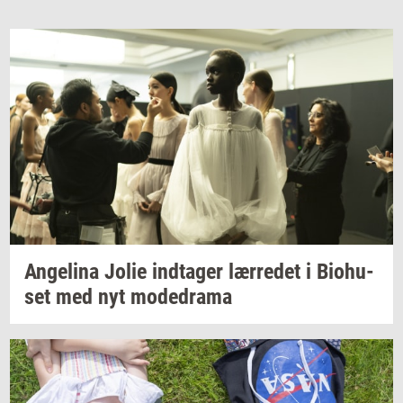
An­ge­li­na
Jolie
ind­ta­ger
lær­re­det
i
Bio­hu­
set
med nyt
mo­de­d­ra­ma