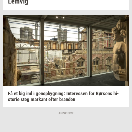
Lemvig
Få et kig ind i
genop­byg­ning:
In­ter­es­sen
for
Bør­sens
hi­
sto­rie
steg
mar­kant
efter
bran­den
ANNONCE