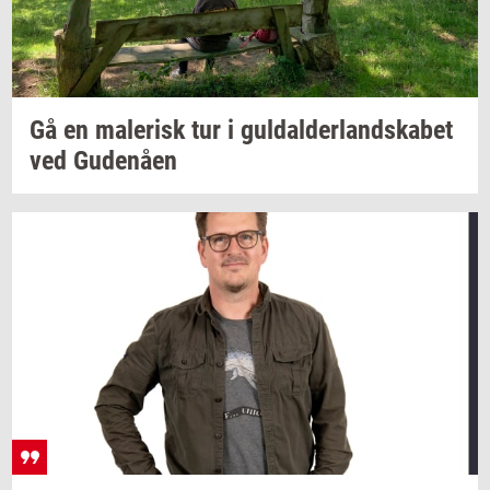
Gå en
ma­le­risk
tur i
gul­dal­der­land­ska­bet
ved
Gu­denå­en