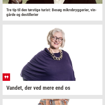
Tre tip til den
tørsti­ge
turist:
Besøg
mi­kro­bryg­ge­ri­er,
vin­
går­de
og
destil­le­ri­er
Van­det,
der ved mere end os