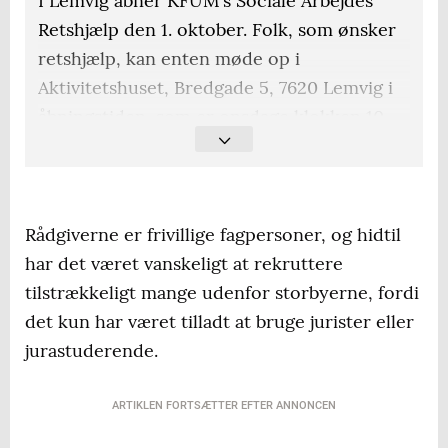
I Lemvig åbner KFUM’s Sociale Arbejdes
Retshjælp den 1. oktober. Folk, som ønsker
retshjælp, kan enten møde op i
Aktivitetshuset, Bredgade 5, 7620 Lemvig i
åbningstiden, som er onsdage klokken 10-
15.
Eller de kan booke en rådgivning på telefon
2175 0748 eller via hjemmesiden raad.dk,
Rådgiverne er frivillige fagpersoner, og hidtil
hvor det også er muligt at bestille KFUM’s
har det været vanskeligt at rekruttere
Sociale Arbejdes gratis økonomi- og
tilstrækkeligt mange udenfor storbyerne, fordi
gældsrådgivning, konfliktmægling med
det kun har været tilladt at bruge jurister eller
videre.
jurastuderende.
KFUM’s Sociale Arbejde rådgiver allerede
omkring 1000 mennesker årligt i 17
ARTIKLEN FORTSÆTTER EFTER ANNONCEN
eksisterende retshjælpskontorer.