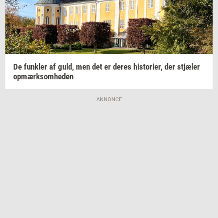
De
funk­ler
af guld, men det er deres
hi­sto­ri­er,
der
stjæ­ler
op­mærk­som­he­den
ANNONCE