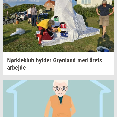
Nørk­le­klub
hyl­der
Grøn­land
med årets
ar­bej­de