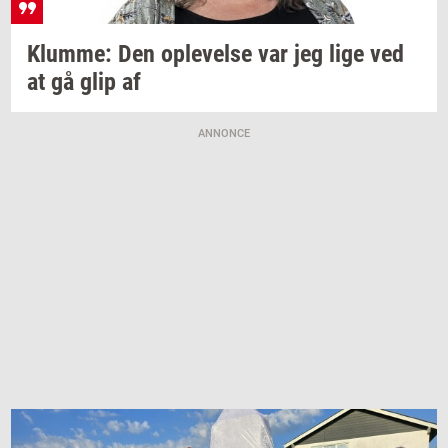
Klum­me:
Den
op­le­vel­se
var jeg lige ved
at gå glip af
ANNONCE