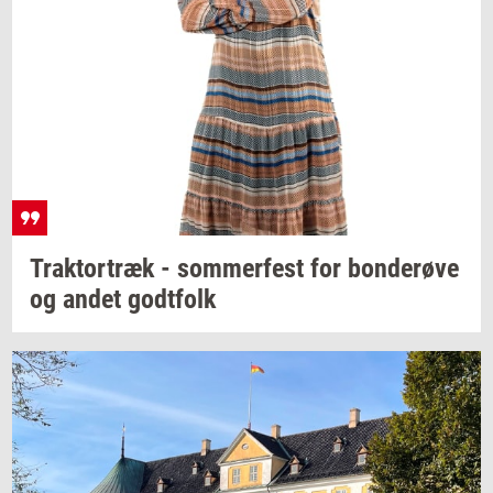
Trak­tor­træk
-
som­mer­fest
for
bon­de­rø­ve
og andet
godt­folk