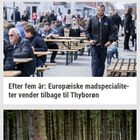
Efter fem år:
Eu­ro­pæ­i­ske
mad­spe­ci­a­li­te­
ter
ven­der
til­ba­ge
til
Thy­bor­øn