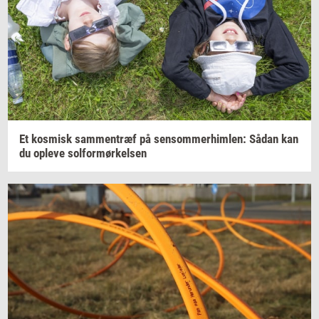
Et
kos­misk
sam­men­træf
på
sen­som­mer­him­len:
Sådan kan
du
op­le­ve
sol­for­mør­kel­sen