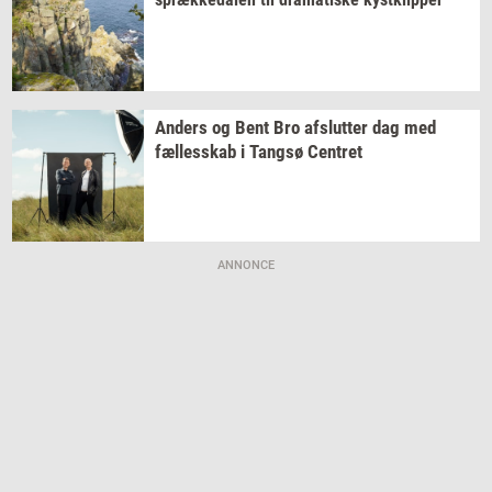
An­ders
og Bent Bro
af­slut­ter
dag med
fæl­les­skab
i
Tangsø
Cen­tret
ANNONCE