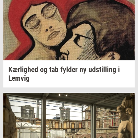
Kær­lig­hed
og tab
fyl­der
ny
ud­stil­ling
i
Lemvig