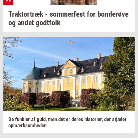
Trak­tor­træk
-
som­mer­fest
for
bon­de­rø­ve
og andet
godt­folk
De
funk­ler
af guld, men det er deres
hi­sto­ri­er,
der
stjæ­ler
op­mærk­som­he­den