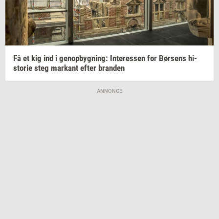
Få et kig ind i
genop­byg­ning:
In­ter­es­sen
for
Bør­sens
hi­
sto­rie
steg
mar­kant
efter
bran­den
ANNONCE