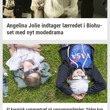
An­ge­li­na
Jolie
ind­ta­ger
lær­re­det
i
Bio­hu­
set
med nyt
mo­de­d­ra­ma
Et
kos­misk
sam­men­træf
på
sen­som­mer­him­len:
Sådan kan