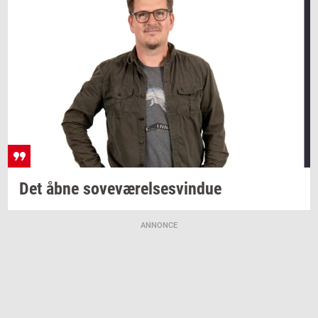
Det åbne
sove­væ­rel­ses­vin­due
ANNONCE