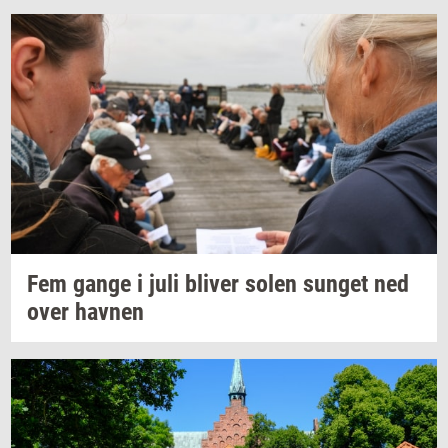
Fem gange i juli
bli­ver
solen
sun­get
ned
over
hav­nen