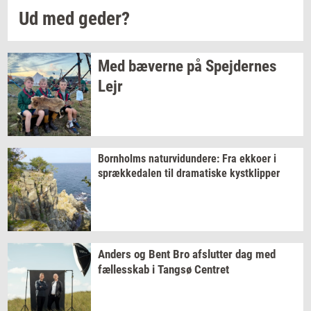
Ud med
geder?
Med
bæ­ver­ne
på
Spej­der­nes
Lejr
Born­holms
na­tur­vi­dun­de­re:
Fra
ek­ko­er
i
spræk­ke­da­len
til
dra­ma­ti­ske
kyst­klip­per
An­ders
og Bent Bro
af­slut­ter
dag med
fæl­les­skab
i
Tangsø
Cen­tret