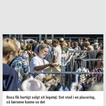
Rosa fik
hur­tigt
solgt sit
le­ge­tøj:
Det stod i en
pla­ce­ring,
så
bør­ne­ne
kunne se det