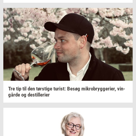
Tre tip til den
tørsti­ge
turist:
Besøg
mi­kro­bryg­ge­ri­er,
vin­
går­de
og
destil­le­ri­er