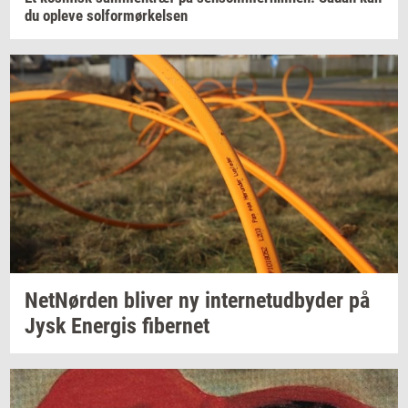
du
op­le­ve
sol­for­mør­kel­sen
Net­Nør­den
bli­ver
ny
in­ter­ne­tud­by­der
på
Jysk
Ener­gis
fi­ber­net