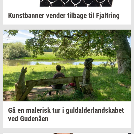
Kunst­ban­ner
ven­der
til­ba­ge
til
Fjal­tring
Gå en
ma­le­risk
tur i
gul­dal­der­land­ska­bet
ved
Gu­denå­en