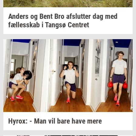
An­ders
og Bent Bro
af­slut­ter
dag med
fæl­les­skab
i
Tangsø
Cen­tret
Hyrox:
- Man vil bare have mere