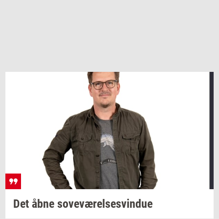
Det åbne
sove­væ­rel­ses­vin­due