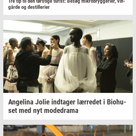
Tre tip til den
tørsti­ge
turist:
Besøg
mi­kro­bryg­ge­ri­er,
vin­
går­de
og
destil­le­ri­er
An­ge­li­na
Jolie
ind­ta­ger
lær­re­det
i
Bio­hu­
set
med nyt
mo­de­d­ra­ma