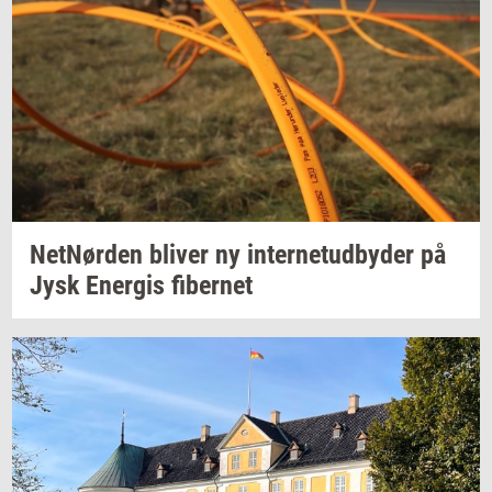
Net­Nør­den
bli­ver
ny
in­ter­ne­tud­by­der
på
Jysk
Ener­gis
fi­ber­net