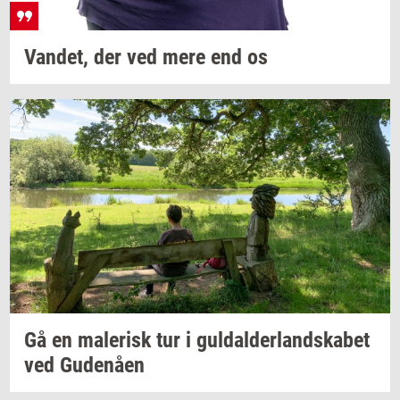
Van­det,
der ved mere end os
Gå en
ma­le­risk
tur i
gul­dal­der­land­ska­bet
ved
Gu­denå­en