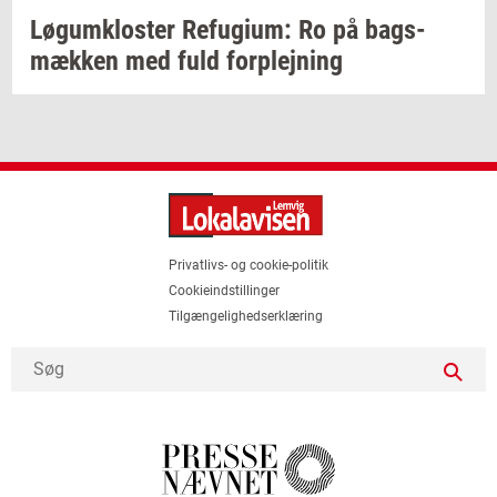
Løgum­klo­ster
Re­fu­gi­um:
Ro på
bags­
mæk­ken
med fuld
for­plej­ning
Privatlivs- og cookie-politik
Cookieindstillinger
Tilgængelighedserklæring