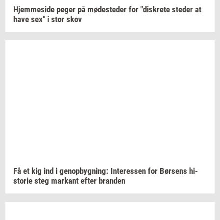
Hjem­mesi­de
peger på
mø­de­ste­der
for
"diskre­te
ste­der
at
have sex" i stor skov
Få et kig ind i
genop­byg­ning:
In­ter­es­sen
for
Bør­sens
hi­
sto­rie
steg
mar­kant
efter
bran­den