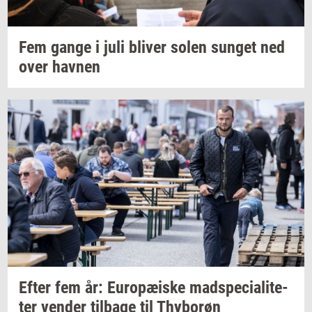
Fem gange i juli
bli­ver
solen
sun­get
ned
over
hav­nen
Efter fem år:
Eu­ro­pæ­i­ske
mad­spe­ci­a­li­te­
ter
ven­der
til­ba­ge
til
Thy­bor­øn