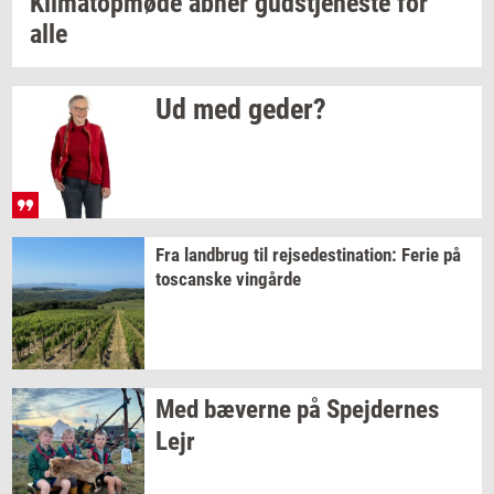
Kli­ma­top­mø­de
åbner
gud­stje­ne­ste
for
alle
Ud med
geder?
Fra
land­brug
til
rej­se­desti­na­tion:
Ferie på
toscan­ske
vin­går­de
Med
bæ­ver­ne
på
Spej­der­nes
Lejr