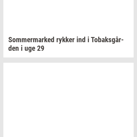
Som­mer­mar­ked
ryk­ker
ind i
To­baks­går­
den
i uge 29