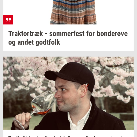
Trak­tor­træk
-
som­mer­fest
for
bon­de­rø­ve
og andet
godt­folk