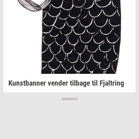
Kunst­ban­ner
ven­der
til­ba­ge
til
Fjal­tring
ANNONCE