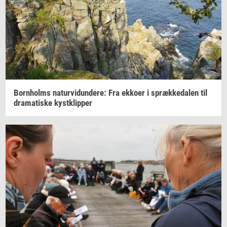
Born­holms
na­tur­vi­dun­de­re:
Fra
ek­ko­er
i
spræk­ke­da­len
til
dra­ma­ti­ske
kyst­klip­per