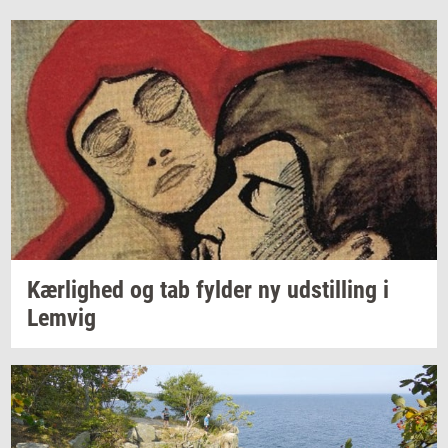
Kær­lig­hed
og tab
fyl­der
ny
ud­stil­ling
i
Lemvig