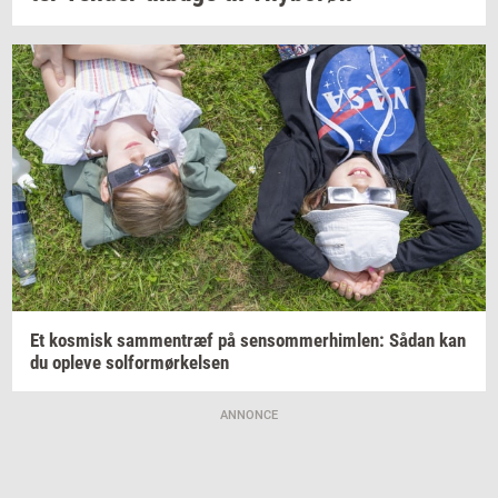
Et
kos­misk
sam­men­træf
på
sen­som­mer­him­len:
Sådan kan
du
op­le­ve
sol­for­mør­kel­sen
ANNONCE