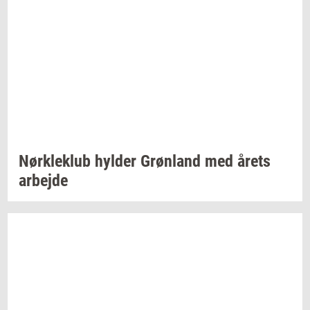
Nørk­le­klub
hyl­der
Grøn­land
med årets
ar­bej­de