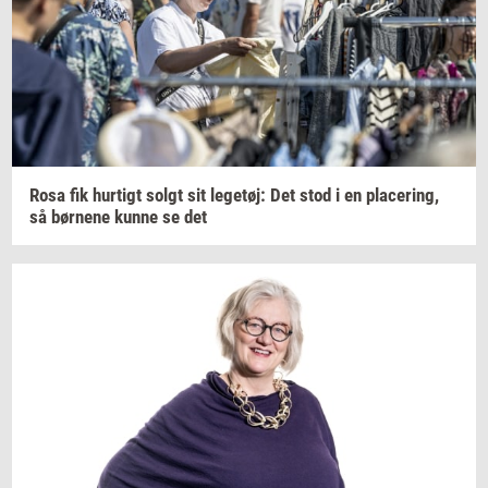
Rosa fik
hur­tigt
solgt sit
le­ge­tøj:
Det stod i en
pla­ce­ring,
så
bør­ne­ne
kunne se det