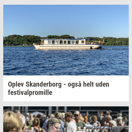
Oplev
Skan­der­borg
- også helt uden
festi­val­pro­mil­le