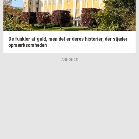
De
funk­ler
af guld, men det er deres
hi­sto­ri­er,
der
stjæ­ler
op­mærk­som­he­den
ANNONCE