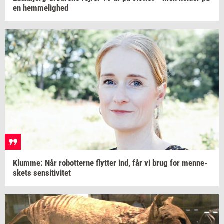
en
hem­me­lig­hed
Klum­me:
Når
ro­bot­ter­ne
flyt­ter
ind, får vi brug for
men­ne­
skets
sen­si­ti­vi­tet