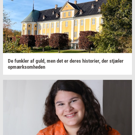
De
funk­ler
af guld, men det er deres
hi­sto­ri­er,
der
stjæ­ler
op­mærk­som­he­den