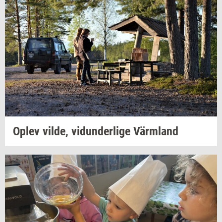
Oplev
vilde,
vi­dun­der­li­ge
Värmland