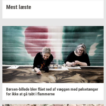
Mest læste
Børsen-​billede
blev flået ned af
væg­gen
med
pøl­se­tæn­ger
for ikke at gå tabt i
flam­mer­ne