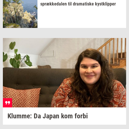
spræk­ke­da­len
til
dra­ma­ti­ske
kyst­klip­per
Klum­me:
Da Japan kom forbi