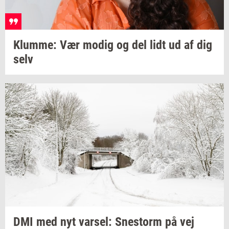
Klum­me:
Vær modig og del lidt ud af dig
selv
DMI med nyt
var­sel:
Sne­storm
på vej