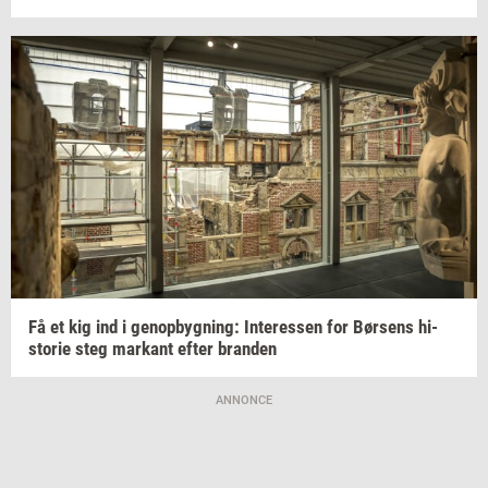
Få et kig ind i
genop­byg­ning:
In­ter­es­sen
for
Bør­sens
hi­
sto­rie
steg
mar­kant
efter
bran­den
ANNONCE