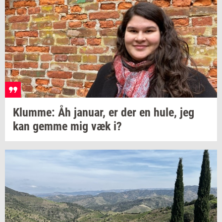
Klum­me:
Åh
ja­nu­ar,
er der en hule, jeg
kan gemme mig væk i?