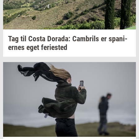
Tag til Costa
Dora­da:
Cam­brils
er
spa­ni­
er­nes
eget
fe­ri­e­sted