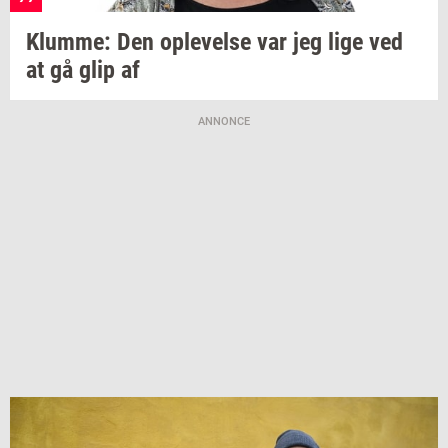
Klum­me:
Den
op­le­vel­se
var jeg lige ved
at gå glip af
ANNONCE