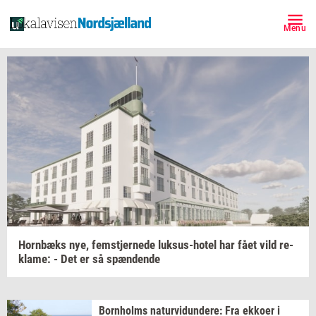
Menu
Hor­n­bæks
nye,
fem­stjer­ne­de
luksus-​hotel
har fået vild
re­
k­la­me:
- Det er så
spæn­den­de
Born­holms
na­tur­vi­dun­de­re:
Fra
ek­ko­er
i