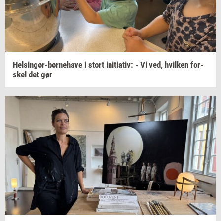
Helsingør-​børnehave
i stort
ini­ti­a­tiv:
- Vi ved,
hvil­ken
for­
skel
det gør