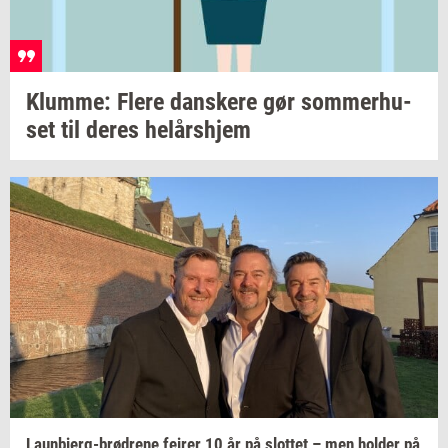
Klum­me: Flere
dan­ske­re
gør
som­mer­hu­
set
til deres
helårs­hjem
Launbjerg-​brødrene
fejrer
10 år på
slot­tet
– men
hol­der
på