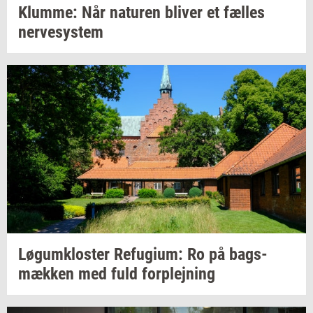
Klum­me:
Når
na­tu­ren
bli­ver
et
fæl­les
ner­ve­sy­stem
Løgum­klo­ster
Re­fu­gi­um:
Ro på
bags­
mæk­ken
med fuld
for­plej­ning