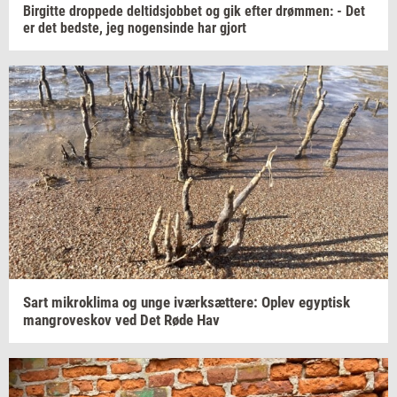
Bir­git­te
drop­pe­de
del­tidsjob­bet
og gik efter
drøm­men:
- Det
er det
bed­ste,
jeg
no­gen­sin­de
har gjort
Sart
mi­krokli­ma
og unge
iværk­sæt­te­re:
Oplev
egyp­tisk
man­grove­skov
ved Det Røde Hav