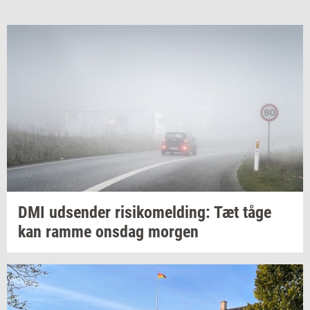
DMI
ud­sen­der
ri­si­ko­mel­ding:
Tæt tåge
kan ramme
ons­dag
mor­gen