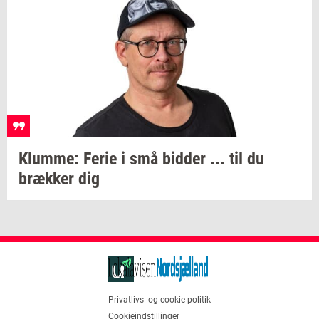
Klum­me:
Ferie i små
bid­der
... til du
bræk­ker
dig
Privatlivs- og cookie-politik
Cookieindstillinger