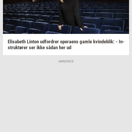
Elisa­beth
Lin­ton
ud­for­drer
ope­ra­ens
gamle
kvin­de­blik:
-
In­
struk­tø­rer
ser ikke sådan her ud
ANNONCE