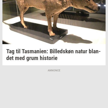
Tag til
Tas­ma­ni­en:
Bil­leds­køn
natur
blan­
det
med grum
hi­sto­rie
ANNONCE