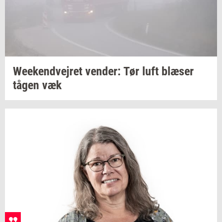
We­e­kend­vej­ret
ven­der:
Tør luft
blæ­ser
tågen væk