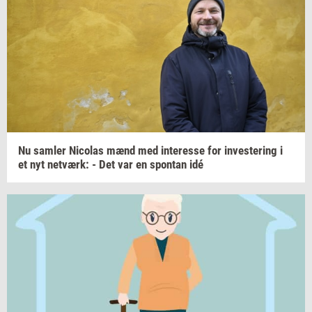
Nu
sam­ler
Ni­co­las
mænd med
in­ter­es­se
for
in­ve­ste­ring
i
et nyt
net­værk:
- Det var en
spon­tan
idé