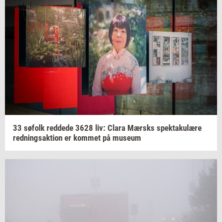
33
sø­folk
red­de­de
3628
liv: Clara
Mær­sks
spek­taku­læ­re
red­nings­ak­tion
er
kom­met
på
mu­se­um