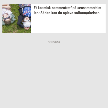
Et
kos­misk
sam­men­træf
på
sen­som­mer­him­
len:
Sådan kan du
op­le­ve
sol­for­mør­kel­sen
ANNONCE