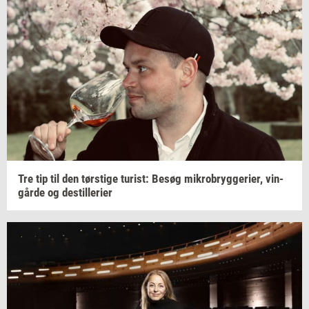
Tre tip til den
tørsti­ge
turist:
Besøg
mi­kro­bryg­ge­ri­er,
vin­
går­de
og
destil­le­ri­er