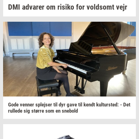
DMI
ad­va­rer
om
ri­si­ko
for
vold­somt
vejr
Gode
ven­ner
splej­ser
til dyr gave til kendt
kul­tur­sted:
- Det
rul­le­de
sig
stør­re
som en
sne­bold