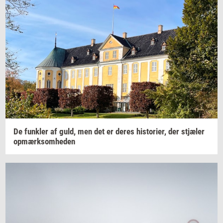
De
funk­ler
af guld, men det er deres
hi­sto­ri­er,
der
stjæ­ler
op­mærk­som­he­den