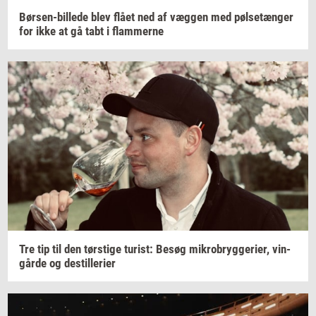
Børsen-​billede
blev flået ned af
væg­gen
med
pøl­se­tæn­ger
for ikke at gå tabt i
flam­mer­ne
Tre tip til den
tørsti­ge
turist:
Besøg
mi­kro­bryg­ge­ri­er,
vin­
går­de
og
destil­le­ri­er