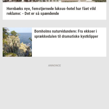
Hor­n­bæks
nye,
fem­stjer­ne­de
luksus-​hotel
har fået vild
re­k­la­me:
- Det er så
spæn­den­de
Born­holms
na­tur­vi­dun­de­re:
Fra
ek­ko­er
i
spræk­ke­da­len
til
dra­ma­ti­ske
kyst­klip­per
ANNONCE