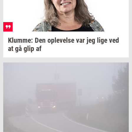
Klum­me:
Den
op­le­vel­se
var jeg lige ved
at gå glip af