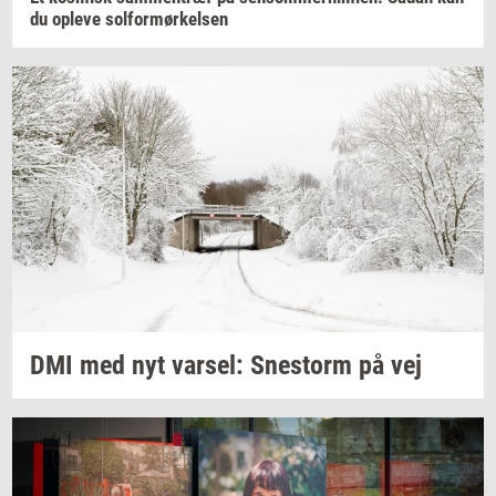
du
op­le­ve
sol­for­mør­kel­sen
DMI med nyt
var­sel:
Sne­storm
på vej