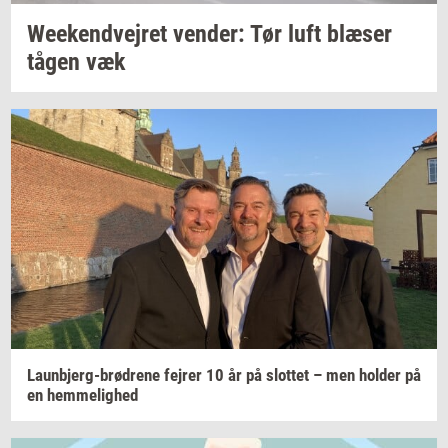
We­e­kend­vej­ret
ven­der:
Tør luft
blæ­ser
tågen væk
Launbjerg-​brødrene
fejrer
10 år på
slot­tet
– men
hol­der
på
en
hem­me­lig­hed