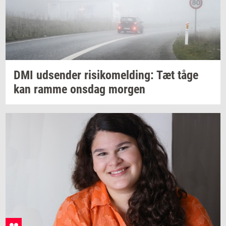
DMI
ud­sen­der
ri­si­ko­mel­ding:
Tæt tåge
kan ramme
ons­dag
mor­gen