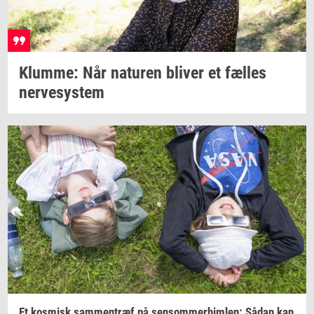
Klum­me:
Når
na­tu­ren
bli­ver
et
fæl­les
ner­ve­sy­stem
Et
kos­misk
sam­men­træf
på
sen­som­mer­him­len:
Sådan kan