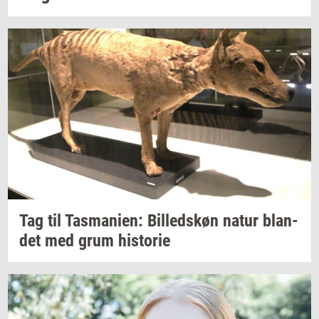
Tag til
Tas­ma­ni­en:
Bil­leds­køn
natur
blan­
det
med grum
hi­sto­rie