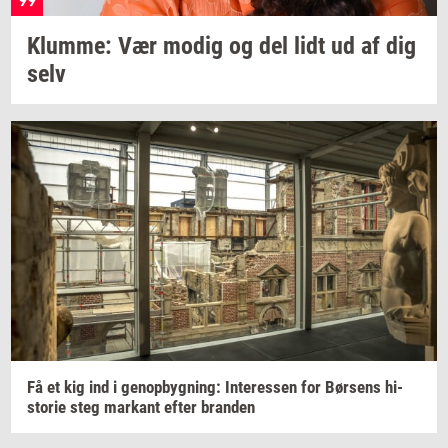
Klum­me:
Vær modig og del lidt ud af dig
selv
Få et kig ind i
genop­byg­ning:
In­ter­es­sen
for
Bør­sens
hi­
sto­rie
steg
mar­kant
efter
bran­den