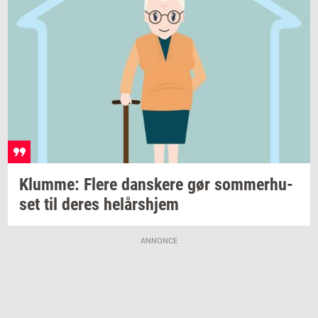
Klum­me: Flere
dan­ske­re
gør
som­mer­hu­
set
til deres
helårs­hjem
ANNONCE