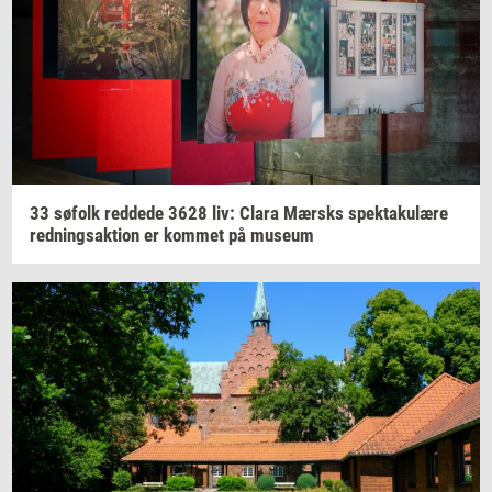
33
sø­folk
red­de­de
3628
liv: Clara
Mær­sks
spek­taku­læ­re
red­nings­ak­tion
er
kom­met
på
mu­se­um