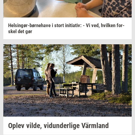
Helsingør-​børnehave
i stort
ini­ti­a­tiv:
- Vi ved,
hvil­ken
for­
skel
det gør
Oplev
vilde,
vi­dun­der­li­ge
Värmland