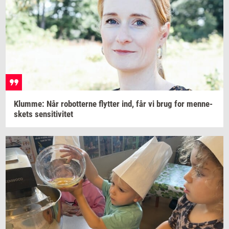
Klum­me:
Når
ro­bot­ter­ne
flyt­ter
ind, får vi brug for
men­ne­
skets
sen­si­ti­vi­tet