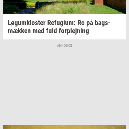
Løgum­klo­ster
Re­fu­gi­um:
Ro på
bags­
mæk­ken
med fuld
for­plej­ning
ANNONCE