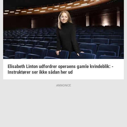
Elisa­beth
Lin­ton
ud­for­drer
ope­ra­ens
gamle
kvin­de­blik:
-
In­struk­tø­rer
ser ikke sådan her ud
ANNONCE