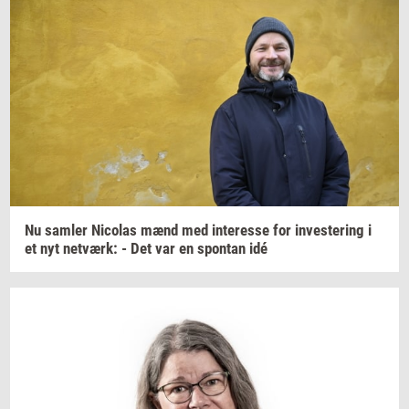
Nu
sam­ler
Ni­co­las
mænd med
in­ter­es­se
for
in­ve­ste­ring
i
et nyt
net­værk:
- Det var en
spon­tan
idé