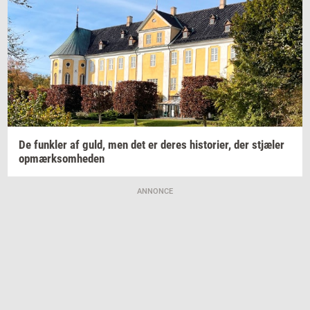
De
funk­ler
af guld, men det er deres
hi­sto­ri­er,
der
stjæ­ler
op­mærk­som­he­den
ANNONCE