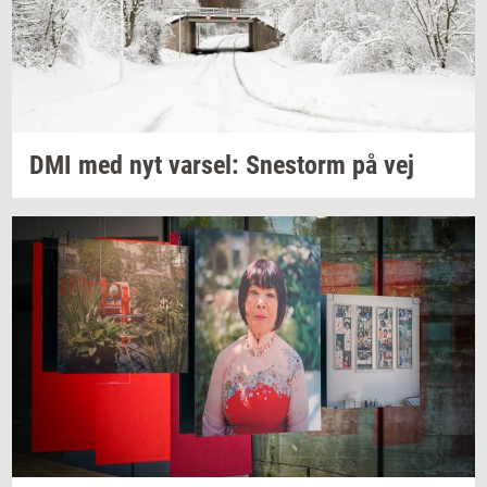
DMI med nyt
var­sel:
Sne­storm
på vej