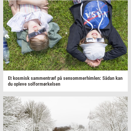
Et
kos­misk
sam­men­træf
på
sen­som­mer­him­len:
Sådan kan
du
op­le­ve
sol­for­mør­kel­sen