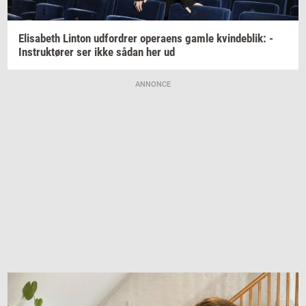
Elisa­beth
Lin­ton
ud­for­drer
ope­ra­ens
gamle
kvin­de­blik:
-
In­struk­tø­rer
ser ikke sådan her ud
ANNONCE