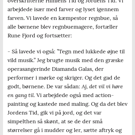
overskrifterne Himlens Tid og Jordens Tid. Vi
arbejdede især med farver og lyset igennem
farven. Vi lavede en kæmpestor regnbue, så
alle børnene blev regnbuemagere, fortæller
Rune Fjord og fortsætter:
- Så lavede vi også: ”Tegn med lukkede øjne til
vild musik.” Jeg brugte musik med den græske
operasangerinde Diamanda Galas, der
performer i mørke og skriger. Og det gad de
Aj, det vil vi høre
godt, børnene. De var sådan:
en gang til.
Vi arbejdede også med action-
painting og kastede med maling. Og da det blev
Jordens Tid, gik vi på jord, og det var
simpelthen så skønt, at se de der små
størrelser gå i mudder og ler, sætte aftryk og