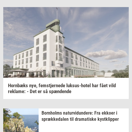
Hor­n­bæks
nye,
fem­stjer­ne­de
luksus-​hotel
har fået vild
re­k­la­me:
- Det er så
spæn­den­de
Born­holms
na­tur­vi­dun­de­re:
Fra
ek­ko­er
i
spræk­ke­da­len
til
dra­ma­ti­ske
kyst­klip­per