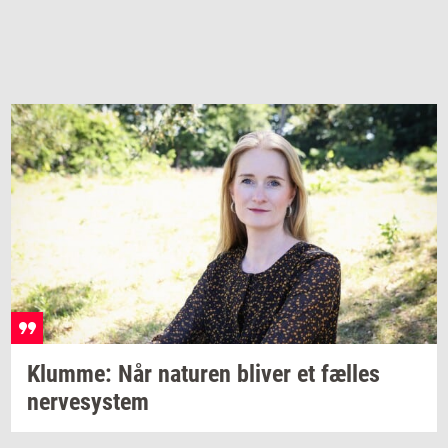
Klum­me:
Når
na­tu­ren
bli­ver
et
fæl­les
ner­ve­sy­stem