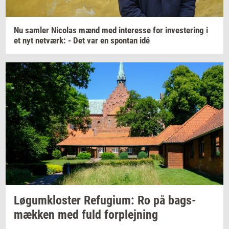
Nu
sam­ler
Ni­co­las
mænd med
in­ter­es­se
for
in­ve­ste­ring
i
et nyt
net­værk:
- Det var en
spon­tan
idé
Løgum­klo­ster
Re­fu­gi­um:
Ro på
bags­
mæk­ken
med fuld
for­plej­ning