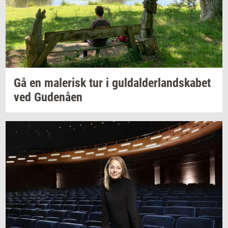
Gå en
ma­le­risk
tur i
gul­dal­der­land­ska­bet
ved
Gu­denå­en