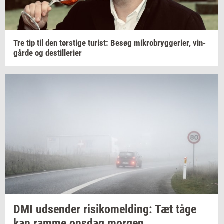
Tre tip til den
tørsti­ge
turist:
Besøg
mi­kro­bryg­ge­ri­er,
vin­
går­de
og
destil­le­ri­er
DMI
ud­sen­der
ri­si­ko­mel­ding:
Tæt tåge
kan ramme
ons­dag
mor­gen