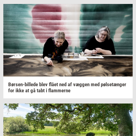
Børsen-​billede
blev flået ned af
væg­gen
med
pøl­se­tæn­ger
for ikke at gå tabt i
flam­mer­ne