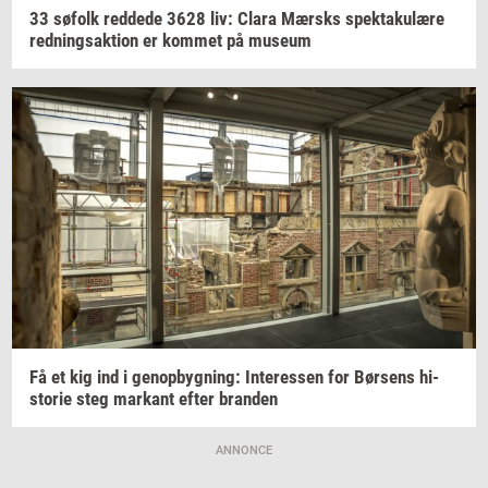
33
sø­folk
red­de­de
3628
liv: Clara
Mær­sks
spek­taku­læ­re
red­nings­ak­tion
er
kom­met
på
mu­se­um
Få et kig ind i
genop­byg­ning:
In­ter­es­sen
for
Bør­sens
hi­
sto­rie
steg
mar­kant
efter
bran­den
ANNONCE