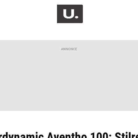
ANNONCE
rdynamic Aventho 100: Stilr