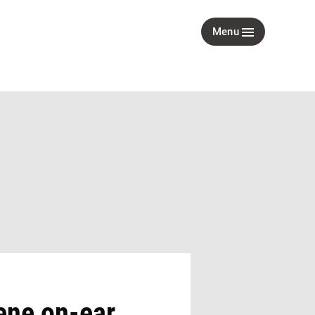
Menu
ene on-ear