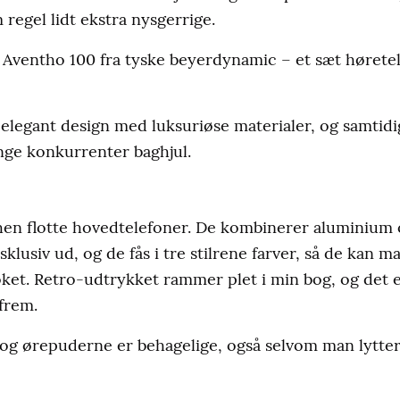
m regel lidt ekstra nysgerrige.
Aventho 100 fra tyske beyerdynamic – et sæt høretele
 elegant design med luksuriøse materialer, og samtidi
ange konkurrenter baghjul.
hen flotte hovedtelefoner. De kombinerer aluminium o
sklusiv ud, og de fås i tre stilrene farver, så de kan 
et. Retro-udtrykket rammer plet i min bog, og det e
 frem.
og ørepuderne er behagelige, også selvom man lytter 