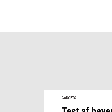
GADGETS
Test af beye