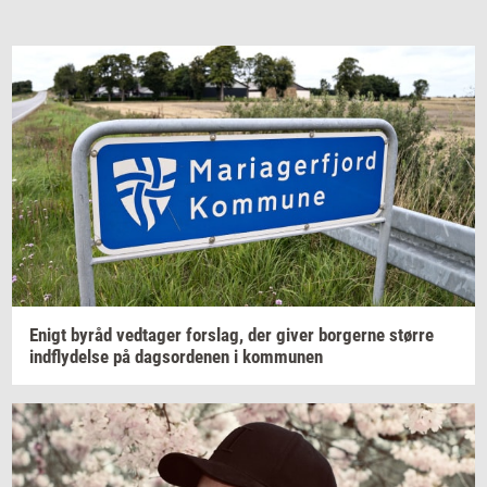
Enigt byråd
ved­ta­ger
for­slag,
der giver
bor­ger­ne
stør­re
ind­fly­del­se
på
dags­or­de­nen
i
kom­mu­nen