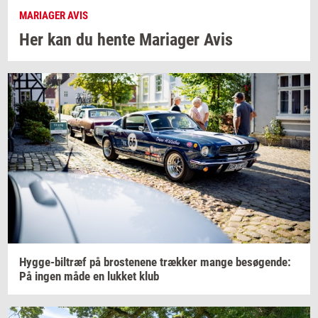
MARIAGER AVIS
Her kan du hente
Ma­ri­a­ger
Avis
Hygge-​biltræf
på
bro­ste­ne­ne
træk­ker
mange
be­sø­gen­de:
På ingen måde en
luk­ket
klub