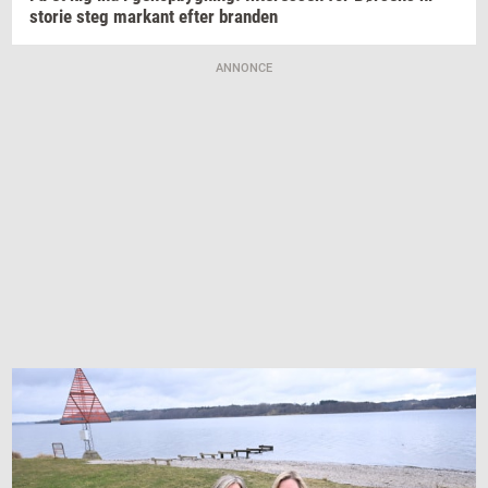
sto­rie
steg
mar­kant
efter
bran­den
ANNONCE