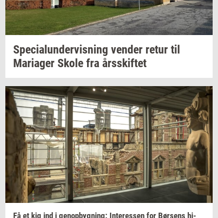
Spe­ci­a­lun­der­vis­ning
ven­der
retur til
Ma­ri­a­ger
Skole fra
års­skif­tet
Få et kig ind i
genop­byg­ning:
In­ter­es­sen
for
Bør­sens
hi­