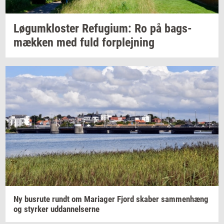
Løgum­klo­ster
Re­fu­gi­um:
Ro på
bags­
mæk­ken
med fuld
for­plej­ning
Ny
bus­ru­te
rundt om
Ma­ri­a­ger
Fjord
ska­ber
sam­men­hæng
og
styr­ker
ud­dan­nel­ser­ne