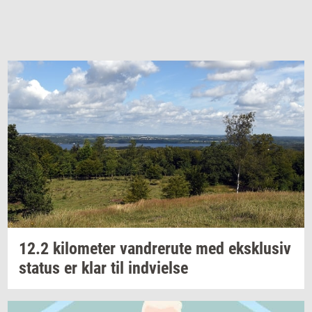
12.2
ki­lo­me­ter
van­dre­ru­te
med
eks­klu­siv
sta­tus
er klar til
ind­vi­el­se