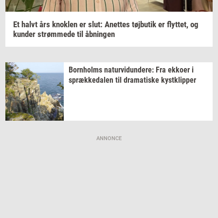
Et halvt års
knok­len
er slut:
Anet­tes
tøj­bu­tik
er
flyt­tet,
og
kun­der
strøm­me­de
til
åb­nin­gen
Born­holms
na­tur­vi­dun­de­re:
Fra
ek­ko­er
i
spræk­ke­da­len
til
dra­ma­ti­ske
kyst­klip­per
ANNONCE