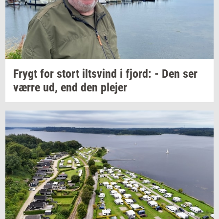
Frygt for stort
iltsvind
i
fjord:
- Den ser
værre ud, end den
ple­jer