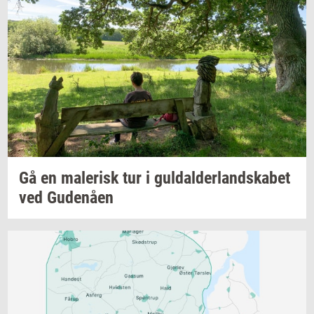
Gå en
ma­le­risk
tur i
gul­dal­der­land­ska­bet
ved
Gu­denå­en