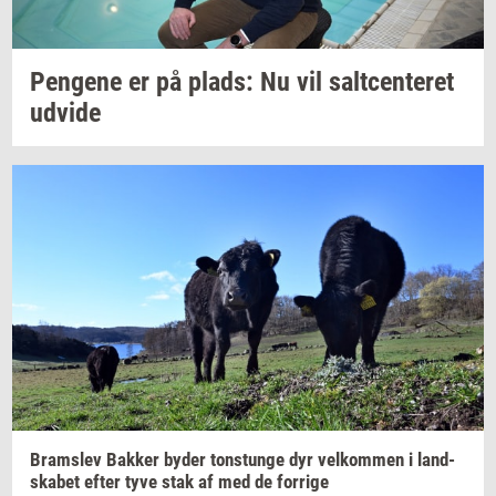
Pen­ge­ne
er på
plads:
Nu vil
salt­cen­te­ret
ud­vi­de
Brams­lev
Bak­ker
byder
tonstun­ge
dyr
vel­kom­men
i
land­
ska­bet
efter tyve stak af med de
for­ri­ge