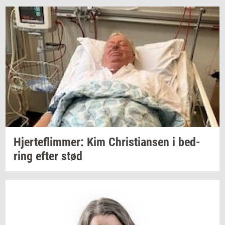
Hjer­te­flim­mer:
Kim
Chri­sti­an­sen
i
bed­
ring
efter stød