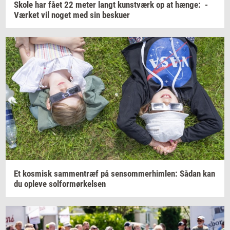
Skole har fået 22 meter langt
kunst­værk
op at
hænge:
-
Vær­ket
vil noget med sin
be­sku­er
Et
kos­misk
sam­men­træf
på
sen­som­mer­him­len:
Sådan kan
du
op­le­ve
sol­for­mør­kel­sen