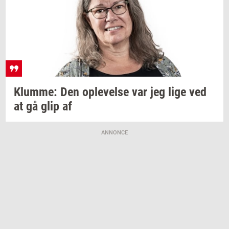
Klum­me:
Den
op­le­vel­se
var jeg lige ved
at gå glip af
ANNONCE