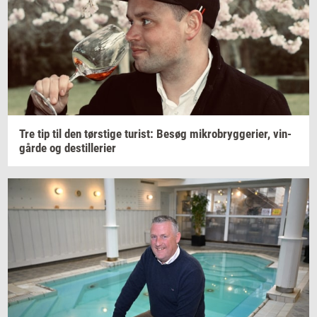
Tre tip til den
tørsti­ge
turist:
Besøg
mi­kro­bryg­ge­ri­er,
vin­
går­de
og
destil­le­ri­er