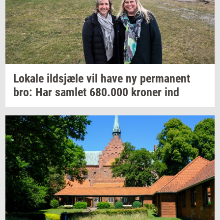
Lo­ka­le
ildsjæ­le
vil have ny
per­ma­nent
bro: Har
sam­let
680.000
kro­ner
ind