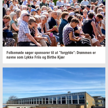
Fol­ke­mø­de
søger
sponso­rer
til at
”for­gyl­de”:
Drøm­men
er
navne som Lykke Friis og
Bir­t­he
Kjær