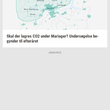
Skal der
lag­res
CO2 under
Ma­ri­a­ger?
Un­der­sø­gel­se
be­
gyn­der
til
ef­ter­å­ret
ANNONCE