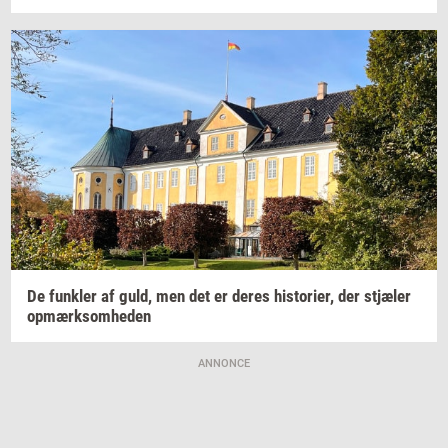
De
funk­ler
af guld, men det er deres
hi­sto­ri­er,
der
stjæ­ler
op­mærk­som­he­den
ANNONCE