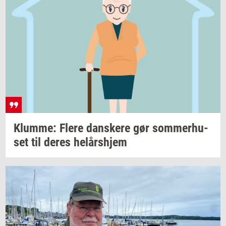
Klum­me: Flere
dan­ske­re
gør
som­mer­hu­
set
til deres
helårs­hjem