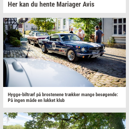
Her kan du hente
Ma­ri­a­ger
Avis
Hygge-​biltræf
på
bro­ste­ne­ne
træk­ker
mange
be­sø­gen­de:
På ingen måde en
luk­ket
klub