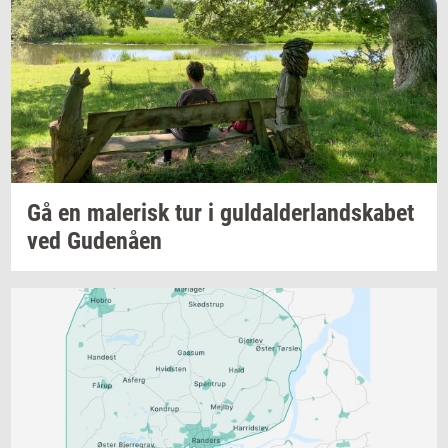
Gå en
ma­le­risk
tur i
gul­dal­der­land­ska­bet
ved
Gu­denå­en