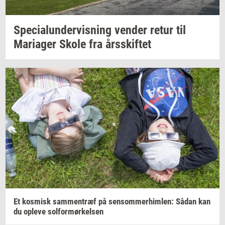
Spe­ci­a­lun­der­vis­ning
ven­der
retur til
Ma­ri­a­ger
Skole fra
års­skif­tet
Et
kos­misk
sam­men­træf
på
sen­som­mer­him­len:
Sådan kan
du
op­le­ve
sol­for­mør­kel­sen