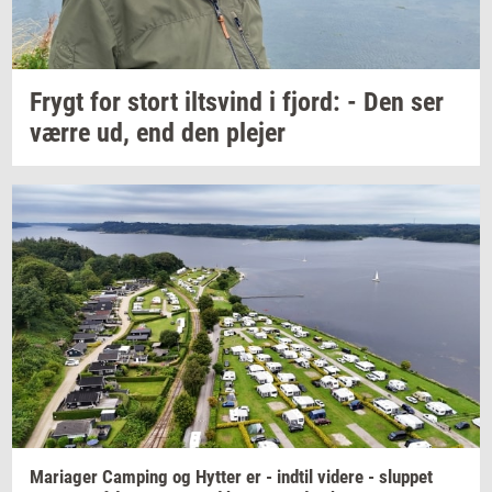
Frygt for stort
iltsvind
i
fjord:
- Den ser
værre ud, end den
ple­jer
Ma­ri­a­ger
Cam­ping
og
Hyt­ter
er -
ind­til
vi­de­re
-
slup­pet