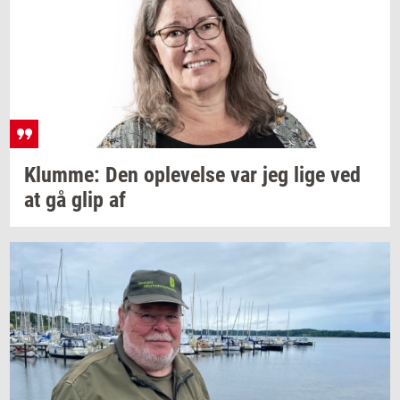
Klum­me:
Den
op­le­vel­se
var jeg lige ved
at gå glip af