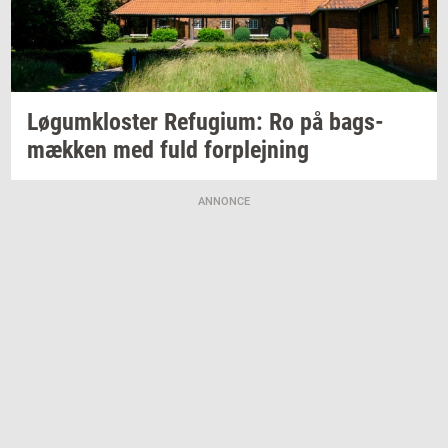
Løgum­klo­ster
Re­fu­gi­um:
Ro på
bags­
mæk­ken
med fuld
for­plej­ning
ANNONCE