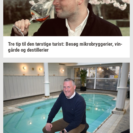
Tre tip til den
tørsti­ge
turist:
Besøg
mi­kro­bryg­ge­ri­er,
vin­
går­de
og
destil­le­ri­er