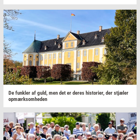
De
funk­ler
af guld, men det er deres
hi­sto­ri­er,
der
stjæ­ler
op­mærk­som­he­den