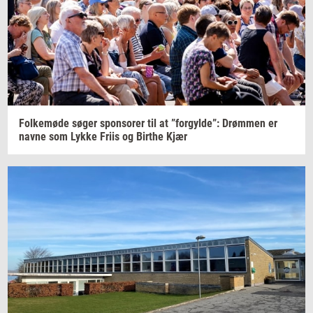
Fol­ke­mø­de
søger
sponso­rer
til at
”for­gyl­de”:
Drøm­men
er
navne som Lykke Friis og
Bir­t­he
Kjær