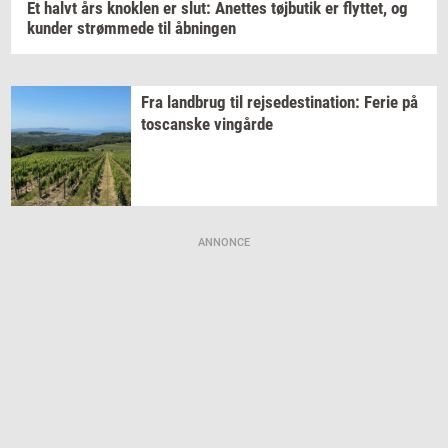
Et halvt års
knok­len
er slut:
Anet­tes
tøj­bu­tik
er
flyt­tet,
og
kun­der
strøm­me­de
til
åb­nin­gen
Fra
land­brug
til
rej­se­desti­na­tion:
Ferie på
toscan­ske
vin­går­de
ANNONCE