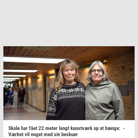
Skole har fået 22 meter langt
kunst­værk
op at
hænge:
-
Vær­ket
vil noget med sin
be­sku­er