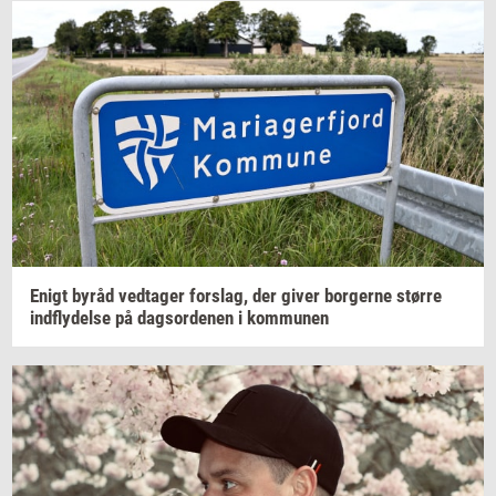
Enigt byråd
ved­ta­ger
for­slag,
der giver
bor­ger­ne
stør­re
ind­fly­del­se
på
dags­or­de­nen
i
kom­mu­nen