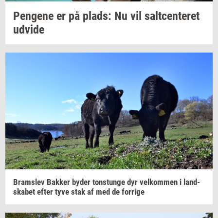
Pen­ge­ne
er på
plads:
Nu vil
salt­cen­te­ret
ud­vi­de
Brams­lev
Bak­ker
byder
tonstun­ge
dyr
vel­kom­men
i
land­
ska­bet
efter tyve stak af med de
for­ri­ge