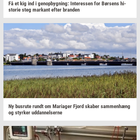
Få et kig ind i
genop­byg­ning:
In­ter­es­sen
for
Bør­sens
hi­
sto­rie
steg
mar­kant
efter
bran­den
Ny
bus­ru­te
rundt om
Ma­ri­a­ger
Fjord
ska­ber
sam­men­hæng
og
styr­ker
ud­dan­nel­ser­ne