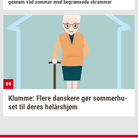
gen­nem
våd
som­mer
med
be­græn­se­de
skram­mer
Klum­me: Flere
dan­ske­re
gør
som­mer­hu­
set
til deres
helårs­hjem