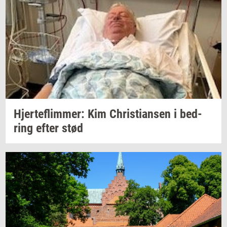
Hjer­te­flim­mer:
Kim
Chri­sti­an­sen
i
bed­
ring
efter stød