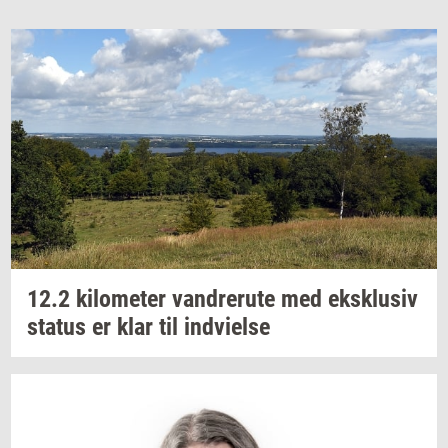
12.2
ki­lo­me­ter
van­dre­ru­te
med
eks­klu­siv
sta­tus
er klar til
ind­vi­el­se