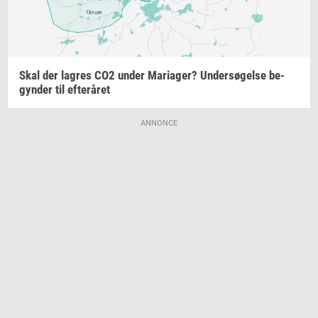
Skal der
lag­res
CO2 under
Ma­ri­a­ger?
Un­der­sø­gel­se
be­
gyn­der
til
ef­ter­å­ret
ANNONCE