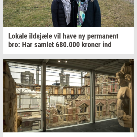
Lo­ka­le
ildsjæ­le
vil have ny
per­ma­nent
bro: Har
sam­let
680.000
kro­ner
ind