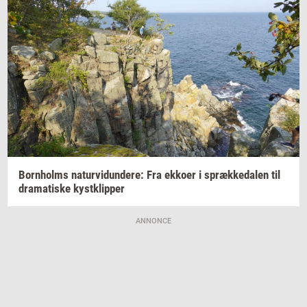
Born­holms
na­tur­vi­dun­de­re:
Fra
ek­ko­er
i
spræk­ke­da­len
til
dra­ma­ti­ske
kyst­klip­per
ANNONCE